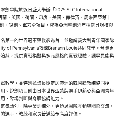
近日盛大舉辦「2025 SFC International
港、紐西蘭、英國、荷蘭、印度、美國、菲律賓、馬來西亞等十
鈍劍、銳劍、軍刀全項目，成為亞洲擊劍近年相當具規模與
排名第一的世界冠軍蔡俊彥為首，並邀請義大利青年國家隊
ty of Pennsylvania教練Brenann Louie共同教學。營隊更
任陪練，提供實戰模擬與多元風格的實戰經驗，讓學員能與
領軍教學，並特別邀請長期定居澳洲的韓國籍教練協同授
應用。銳劍項目則由日本世界盃獎牌選手伊藤心與亞洲青年
應用、臨場判斷與身體協調能力。
來氣氛熱烈，除專業訓練外，更透過團隊互動與國際交流，
地的選手、教練和家長普遍給予高度評價。