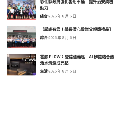
彰化縣政府強化警用車輛 提升治安網機
動力
綜合
2026 年 8 月 6 日
【感謝有您！縣長暖心致贈父親節禮品】
綜合
2026 年 8 月 6 日
雲鯨 FLOW 2 登陸信義區 AI 辨識結合熱
活水清潔成亮點
生活
2026 年 8 月 6 日