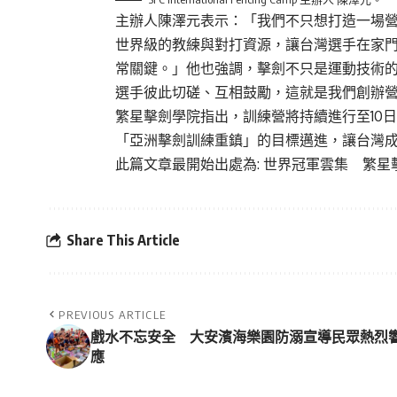
主辦人陳澤元表示：「我們不只想打造一場
世界級的教練與對打資源，讓台灣選手在家
常關鍵。」他也強調，擊劍不只是運動技術
選手彼此切磋、互相鼓勵，這就是我們創辦
繁星擊劍學院指出，訓練營將持續進行至10
「亞洲擊劍訓練重鎮」的目標邁進，讓台灣
此篇文章最開始出處為:
世界冠軍雲集 繁星
Share This Article
PREVIOUS ARTICLE
戲水不忘安全 大安濱海樂園防溺宣導民眾熱烈
應