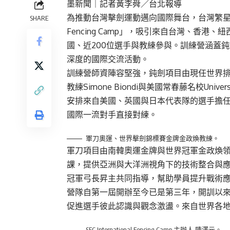
墨新聞
｜記者黃李舜／台北報導
為推動台灣擊劍運動邁向國際舞台，台灣繁星擊劍學院於
SHARE
Fencing Camp」，吸引來自台灣、香
國、近200位選手與教練參與。訓練營涵蓋
深度的國際交流活動。
訓練營師資陣容堅強，鈍劍項目由現任世界
教練Simone Biondi與美國常春藤名校Universi
安排來自美國、英國與日本代表隊的選手擔
國際一流對手直接對練。
軍刀奧運、世界擊劍錦標賽金牌金政煥教練。
軍刀項目由南韓奧運金牌與世界冠軍金政煥
課，提供亞洲與大洋洲視角下的技術整合與
冠軍弓長昇主共同指導，幫助學員提升戰術
營隊自第一屆開辦至今已是第三年，開訓以
促進選手彼此認識與觀念激盪。來自世界各
SFC International Fencing Camp 主辦人 陳澤元。