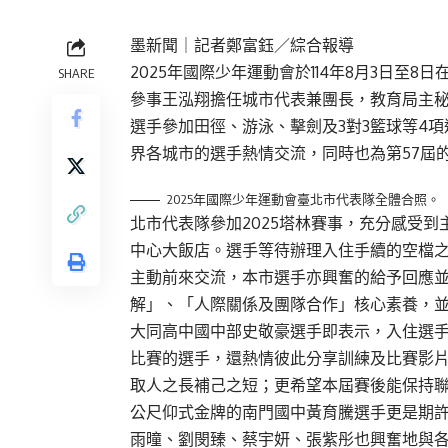
墨新聞
｜記者鄭富鈺／綜合報導
2025年國際少年運動會於114年8月3日至8日
SHARE
參事王泓翔擔任城市代表兼團長，教育局主秘
選手參加田徑、游泳、擊劍及3對3籃球等4
界各城市的選手熱情交流，同時也為第57屆
2025年國際少年運動會臺北市代表隊全體合照。
北市代表隊參加2025塔林賽事，充分感受到主
中心大飯店。選手等待辦理入住手續的空檔
主動前來交流，本市選手亦興奮的給予回應並
解」、「人際關係及團隊合作」核心素養，並
大同高中國中部史敬豪選手即表示，入住選
比賽的選手，還熱情彼此分享訓練及比賽影
取人之長補己之短；更希望本屆賽後能保持聯
公尺仰式金牌的南門國中黃育騰選手更是期
雨曈、劉閔臻、蔡宇妍、張紫彤也興奮地與