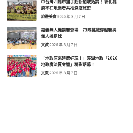
中台灣四縣市攜手赴新加坡拓銷！ 彰化縣
府率在地業者共推深度旅遊
旅遊美食
2026 年 8 月 7 日
嘉義無人機競賽登場 73隊挑戰穿越賽與
無人機足球
文教
2026 年 8 月 7 日
「地政原來這麼好玩！」溪湖地政「2026
地政魔法夏令營」精彩落幕！
文教
2026 年 8 月 7 日