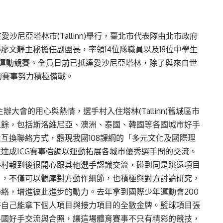
在愛沙尼亞塔林市(Tallinn)舉行，臺北市代表隊由北市政府
廖文靜主秘擔任副團長，率領14位隊職員以及18位中學生
項運動競賽。全員日前已抵達愛沙尼亞塔林，除了與來自世
的賽事努力積極備戰。
辦大會的用心與熱情，選手村入住塔林(Tallinn)舊城區市
之餘，包括斯洛維尼亞、澳洲、泰國、韓國等各國城市好手
互換聯絡方式，體現我國108課綱的「多元文化及國際理
達成ICG賽事強調以運動拓展各城市優秀選手間的交流。
手村報到後很開心跟其他選手認識交流，碰到同是跳遠項目
片，不僅可以觀摩對方動作細節，也積極與對方討論研究，
絡，增進彼此進步的動力。去年拿到國際少年運動會200
許自己能拿下個人項目與接力項目的全數金牌。籃球項目張
各國好手交流與合照，讓這場體育賽事不只有精彩的競技，