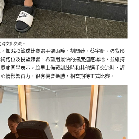
的跨文化交流。
，如3對3籃球比賽選手張雨曈、劉閔臻、蔡宇妍、張紫彤
戰術跑位及投籃練習，希望用最快的速度適應場地，並維持
張恩瑜同學表示，趁早上備戰訓練時和其他選手交流時，評
的心情影響實力，很有機會獲勝，相當期待正式比賽。