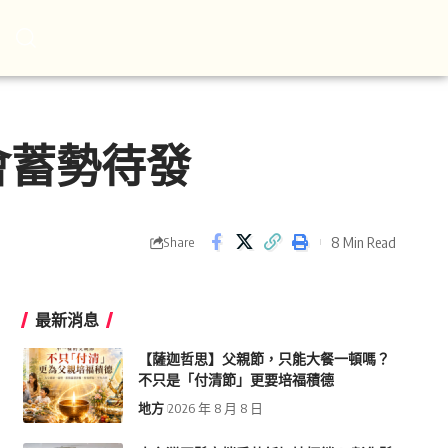
會蓄勢待發
8 Min Read
Share
最新消息
【薩迦哲思】父親節，只能大餐一頓嗎？
不只是「付清節」更要培福積德
地方
2026 年 8 月 8 日