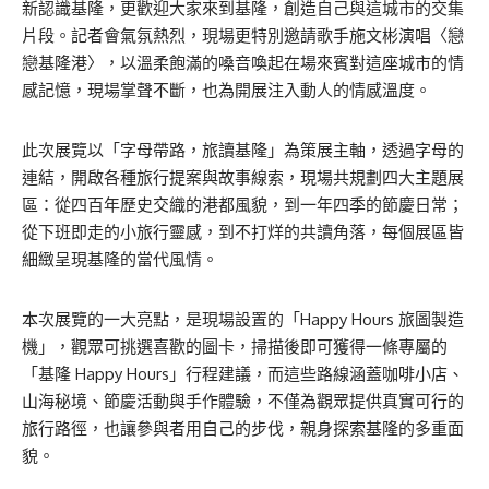
新認識基隆，更歡迎大家來到基隆，創造自己與這城市的交集
片段。記者會氣氛熱烈，現場更特別邀請歌手施文彬演唱〈戀
戀基隆港〉，以溫柔飽滿的嗓音喚起在場來賓對這座城市的情
感記憶，現場掌聲不斷，也為開展注入動人的情感溫度。
此次展覽以「字母帶路，旅讀基隆」為策展主軸，透過字母的
連結，開啟各種旅行提案與故事線索，現場共規劃四大主題展
區：從四百年歷史交織的港都風貌，到一年四季的節慶日常；
從下班即走的小旅行靈感，到不打烊的共讀角落，每個展區皆
細緻呈現基隆的當代風情。
本次展覽的一大亮點，是現場設置的「Happy Hours 旅圖製造
機」，觀眾可挑選喜歡的圖卡，掃描後即可獲得一條專屬的
「基隆 Happy Hours」行程建議，而這些路線涵蓋咖啡小店、
山海秘境、節慶活動與手作體驗，不僅為觀眾提供真實可行的
旅行路徑，也讓參與者用自己的步伐，親身探索基隆的多重面
貌。