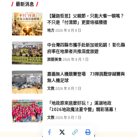
最新消息
【薩迦哲思】父親節，只能大餐一頓嗎？
不只是「付清節」更要培福積德
地方
2026 年 8 月 8 日
中台灣四縣市攜手赴新加坡拓銷！ 彰化縣
府率在地業者共推深度旅遊
旅遊美食
2026 年 8 月 7 日
嘉義無人機競賽登場 73隊挑戰穿越賽與
無人機足球
文教
2026 年 8 月 7 日
「地政原來這麼好玩！」溪湖地政
「2026地政魔法夏令營」精彩落幕！
文教
2026 年 8 月 7 日
copyright © more-new.tw 墨新聞