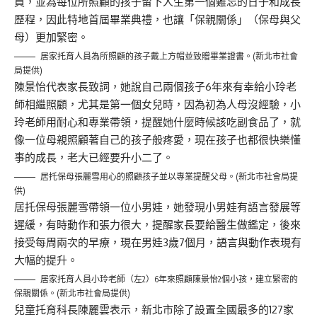
員，並為每位所照顧的孩子留下人生第一個難忘的日子和成長
歷程，因此特地首屆畢業典禮，也讓「保親關係」（保母與父
母）更加緊密。
居家托育人員為所照顧的孩子戴上方帽並致贈畢業證書。(新北市社會
局提供)
陳景怡代表家長致詞，她說自己兩個孩子6年來有幸給小玲老
師相繼照顧，尤其是第一個女兒時，因為初為人母沒經驗，小
玲老師用耐心和專業帶領，提醒她什麼時候該吃副食品了，就
像一位母親照顧著自己的孩子般疼愛，現在孩子也都很快樂懂
事的成長，老大已經要升小二了。
居托保母張麗雪用心的照顧孩子並以專業提醒父母。(新北市社會局提
供)
居托保母張麗雪帶領一位小男娃，她發現小男娃有語言發展等
遲緩，有時動作和張力很大，提醒家長要給醫生做鑑定，後來
接受每周兩次的早療，現在男娃3歲7個月，語言與動作表現有
大幅的提升。
居家托育人員小玲老師（左2）6年來照顧陳景怡2個小孩，建立緊密的
保親關係。(新北市社會局提供)
兒童托育科長陳麗雲表示，新北市除了設置全國最多的127家