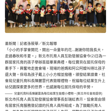
墨新聞
｜記者孫筱華／新北報導
「小小的手掌會開花，開出一朵童年的花…謝謝你陪我長大，
走過春秋和冬夏。」新北市托育人員互助發展協會今(2)日為一
群居家托育的孩子舉辦首屆畢業典禮，每位寶貝在居托保母的
牽手下，興奮地走進會場，現場的爸媽和阿公阿嬤叫得比孩子
還大聲。保母為孩子戴上小小方帽並撥穗，頒發結業證書，社
會局兒童托育科長陳麗雲代表致贈禮物，祝福每位結業生升上
幼兒園探索更多的世界，也感謝每位居托保母的辛勞。
兒童托育科長陳麗雲為每位結業生致贈小禮物。(新北市社會局提供)
新北市托育人員互助發展協會理事長彭瑞虹表示，協會是由領
有居家托育服務登記證的托育人員所組成，為了鼓勵托育人