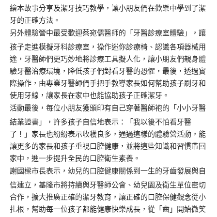
繪本故事分享及潔牙技巧教學，讓小朋友們在歡樂中學到了潔
牙的正確方法。
另外體驗營中最受歡迎蔡宛儒醫師的「牙醫診療室體驗」，讓
孩子走進模擬牙科診療室，操作迷你診療椅、認識各項器械用
途，牙醫師們更巧妙地將診療工具擬人化，讓小朋友們親身體
驗牙醫治療環境，降低孩子們對看牙醫的恐懼，最後，透過實
際操作，由專業牙醫師們手把手教導家長如何幫助孩子刷牙和
使用牙線，讓家長在家中也能協助孩子正確潔牙。
活動最後，每位小朋友獲頒印有自己穿著醫師袍的「小小牙醫
結業證書」，許多孩子自信地表示：「我以後不怕看牙醫
了！」家長也紛紛表示收穫良多，通過這樣的體驗營活動，能
讓更多的家長和孩子重視口腔健康，並將這些知識和習慣帶回
家中，進一步提升全民的口腔衛生素養。
謝國樑市長表示，幼兒的口腔健康關係到一生的牙齒發展與自
信建立，基隆市將持續與牙醫師公會、幼兒園及衛生單位密切
合作，擴大推廣正確的潔牙教育，讓正確的口腔保健觀念從小
扎根，幫助每一位孩子都能健康快樂成長，從「齒」開始微笑