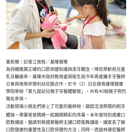
墨新聞
｜記者江育銓／基隆報導
為持續推廣正確的口腔保健知識與潔牙觀念，降低學齡前兒童
乳牙齲齒率，基隆市政府教育處與衛生局今年再度攜手牙醫師
公會與南榮非營利幼兒園合作，於今（2）日在德育護理健康
學院舉辦「第九屆幼兒親子牙醫體驗營」，共有40組親子熱烈
報名參與。
活動現場小朋友們穿上了可愛的醫師袍，跳起活潑熱鬧的刷牙
體操，帶著爸爸媽媽一起揭開精彩的序幕。本年度特別規畫口
腔教講座，邀請到蔡國華醫師主講口腔衛教講座，讓家長了解
口腔健康的重要性及口腔保健的方法；同時，透過林建宏醫師