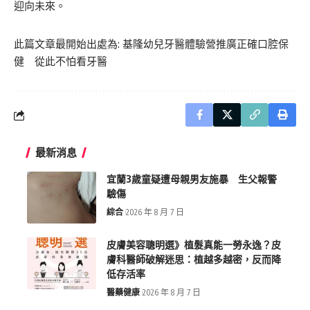
迎向未來。
此篇文章最開始出處為:
基隆幼兒牙醫體驗營推廣正確口腔保
健 從此不怕看牙醫
最新消息
宜蘭3歲童疑遭母親男友施暴 生父報警
驗傷
綜合
2026 年 8 月 7 日
皮膚美容聰明選》植髮真能一勞永逸？皮
膚科醫師破解迷思：植越多越密，反而降
低存活率
醫藥健康
2026 年 8 月 7 日