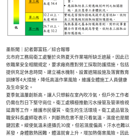
墨新聞
｜記者鄭富鈺／綜合報導
北市府工務局衛工處鑒於炎熱夏天作業場所缺乏遮蔽，因此已
依職業安全相關規定，要求廠商應對勞工採取防護措施，包括
提供充足休息時間、建立補水機制、設置遮陽設施及落實教育
訓練等4大措施，降低高溫作業風險，維護全體施工人員健康
及生命安全。
夏季氣溫屢創新高，讓人只想躲在室內吹冷氣，但戶外工作者
仍需在烈日下堅守崗位。衛工處積極推動污水接管及管渠檢視
延壽等工作，維護市民優質、衛生的生活環境。衛工處品管及
職安科長盧師琁表示，判斷熱危害不是只看氣溫，濕度也是關
鍵因素。縱使氣溫未達攝氏30度，但若濕度偏高，汗水也難以
蒸發，身體散熱困難，體溫就會上升，增加熱傷害風險。因此