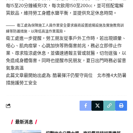
每15至20分鐘補充1次，每次飲用150至200cc，並可搭配電解
質飲品，維持勞工身體水鹽平衡，並提供充足休息時間。
衛工處為保障施工人員作業安全要求廠商設置遮陽設施及實施教育訓
練等防護措施，以降低高溫作業風險。
衛工處進一步提醒，勞工朋友從事戶外工作時，若出現頭暈、
噁心、肌肉痙攣、心跳加快等熱傷害前兆，務必立即停止作
業、尋求陰涼處休息，並儘速通報主管或就醫，切勿逞強，以
免造成身體傷害。同時也提醒市民朋友，夏日出門時務必留意
氣象高溫
此篇文章最開始出處為:
酷暑揮汗仍堅守崗位 北市推4大防暑
措施護勞工安全
最新消息