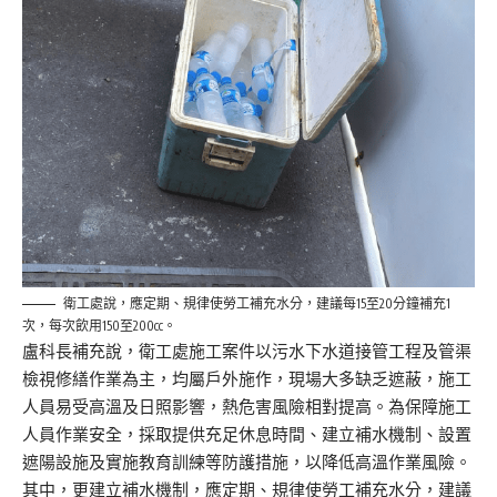
衛工處說，應定期、規律使勞工補充水分，建議每15至20分鐘補充1
次，每次飲用150至200cc。
盧科長補充說，衛工處施工案件以污水下水道接管工程及管渠
檢視修繕作業為主，均屬戶外施作，現場大多缺乏遮蔽，施工
人員易受高溫及日照影響，熱危害風險相對提高。為保障施工
人員作業安全，採取提供充足休息時間、建立補水機制、設置
遮陽設施及實施教育訓練等防護措施，以降低高溫作業風險。
其中，更建立補水機制，應定期、規律使勞工補充水分，建議