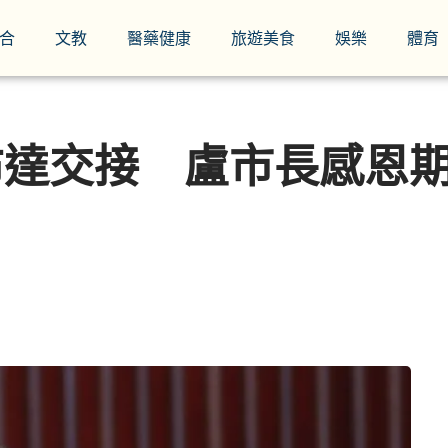
合
文教
醫藥健康
旅遊美食
娛樂
體育
)長布達交接 盧市長感