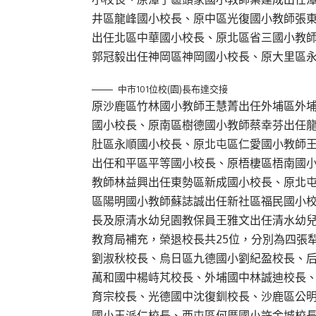
井區龍峰國小校長、原中區光復國小教師張
出任北區中華國小校長、原北區省三國小教
郭冠毅出任神岡區神岡國小校長、原大里區
中市101位校(園)長布達交接
原沙鹿區竹林國小教師王慧菁出任外埔區外
國小校長、原南區樹德國小教師蔡幸芬出任
肚區永順國小校長、原北屯區仁愛國小教師
出任和平區平等國小校長、原梧棲區梧南國
教師林益興出任東勢區新成國小校長、原北
區陽明國小教師蘇誌誠出任新社區福民國小
長及原清水幼兒園教保員王雅文出任清水幼
教育局補充，榮退校長共25位，分別為四張
劉淑秋校長、烏日區九德國小劉紀盈校長、
萬和國中楊峙芃校長、外埔國中林誠迪校長
育宗校長、光德國中沈復釧校長、沙鹿區公
國小王派仁校長、西屯區何厝國小許金城校