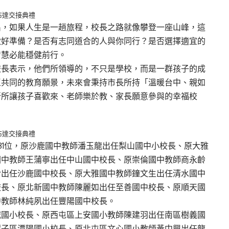
布達交接典禮
出，如果人生是一趟旅程，校長之路就像攀登一座山峰，這
做好準備？是否有志同道合的人與你同行？是否選擇適宜的
智慧必能穩健前行。
校長表示，他們所領導的，不只是學校，而是一群孩子的成
區共同的教育願景，未來會秉持市長所持「溫暖台中、親如
所所讓孩子喜歡來、老師樂於教、家長願意參與的幸福校
布達交接典禮
31位，原沙鹿國中教師潘玉龍出任梨山國中小校長、原大雅
國中教師王蒲寧出任中山國中校長、原崇倫國中教師商永齡
吟出任沙鹿國中校長、原大雅國中教師鐘文生出任清水國中
校長、原北新國中教師陳麗如出任至善國中校長、原順天國
中教師林純夙出任豐陽國中校長。
城國小校長、原西屯區上安國小教師陳建羽出任南區樹義國
潭子區潭陽國小校長、原北屯區文心國小教師黃中興出任龍