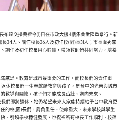
)長布達交接典禮今(1)日在市政大樓4樓集會堂隆重舉行。新
園)長34人、調任校長36人及初任校(園)長31人；市長盧秀燕
任、調任及初任校長用心聆聽，帶領教師們共同努力，培養
充滿感恩。教育是城市最重要的工作，而校長們的責任重
，退休校長們一生奉獻給教育與孩子，是台中的光榮與城市
們的教導與關懷，孩子們才能成長茁壯、邁向未來。
校長們即將退休，她仍希望未來大家能持續給予台中教育更
任的校(園)長們，肩負重任、使命重大，未來學校與學生
愉快、引領學校穩健發展，也祝福所有校長工作順利、校運