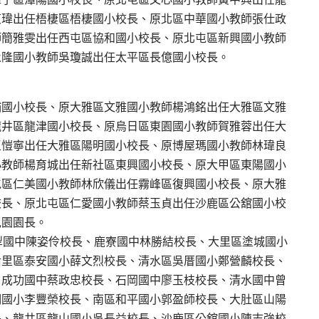
東瑋出任梧棲區梧棲國小校長、原北區中華國小教師張仕政
師簡雅雯出任西屯區協和國小校長、原北屯區新興國小教師
永隆國小教師吳瓊誠出任太平區長億國小校長。
埔國小校長、原大雅區文雅國小教師楊鴻銘出任大雅區文雅
龍井區龍津國小校長、原烏日區東園國小教師賀雅蓉出任大
王愷寧出任大雅區陽明國小校長、原博屋瑪國小教師林瑋良
小教師楊育城出任新社區東興國小校長、原大甲區東陽國小
屯區仁美國小教師林欣儀出任霧峰區復興國小校長、原大雅
校長、原北屯區仁愛國小教師蔡玉貞出任沙鹿區公舘國小校
兒園園長。
犁國中陳姿伶校長、鹿寮國中林勝結校長、大里區塗城國小
后里區泰安國小薛文烈校長、清水區吳厝國小鄭營麟校長、
、成功國中蔡政忠校長、石岡國中廖玉枝校長、清水國中曾
明國小李豐榮校長、南區和平國小郭盈師校長、大肚區山陽
長、龍井區龍山國小吳長益校長、沙鹿區公舘國小陳志強校