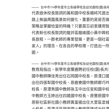
台中市114學年度市立各級學校及幼兒園校(園)長
代表退休校長致詞的萬和國中校長楊峙芃道
路上無論周圍風景如何變化，重要的是是否
策略並掌握恰當的時機？只要莫忘初衷運用
代表新任校長致詞的龍井區龍峰國小黃中興
長旅程、一群老師的專業發展，更是一個社
家人」的理念，在各自的學校裡，打造出一
園。
台中市114學年度市立各級學校及幼兒園校(園)長
教育局指出，新學年度獲遴聘初任校(園)長共
國中教師陳佳秀出任石岡國中校長、原漢口
出任四張犁國中校長、原鹿寮國中教師鄭巧
校長、原潭秀國中教師孫玉中出任安和國中
中教師方玉婷出任四箴國中校長、原豐原國
原新社區新社國小教師黃富揚出任大里區塗
小校長、原潭子區頭家國小教師葉建成出任