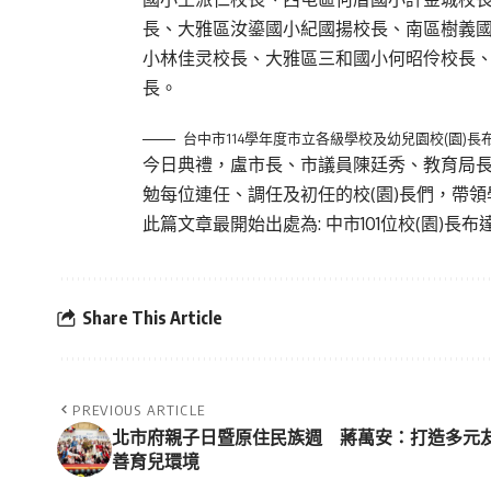
長、大雅區汝鎏國小紀國揚校長、南區樹義
小林佳灵校長、大雅區三和國小何昭伶校長
長。
台中市114學年度市立各級學校及幼兒園校(園)長
今日典禮，盧市長、市議員陳廷秀、教育局
勉每位連任、調任及初任的校(園)長們，帶
此篇文章最開始出處為:
中市101位校(園)
Share This Article
PREVIOUS ARTICLE
北市府親子日暨原住民族週 蔣萬安：打造多元
善育兒環境