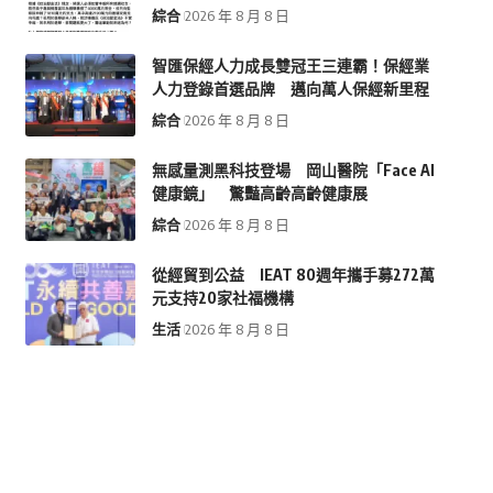
綜合
2026 年 8 月 8 日
智匯保經人力成長雙冠王三連霸！保經業
人力登錄首選品牌 邁向萬人保經新里程
綜合
2026 年 8 月 8 日
無感量測黑科技登場 岡山醫院「Face AI
健康鏡」 驚豔高齡高齡健康展
綜合
2026 年 8 月 8 日
從經貿到公益 IEAT 80週年攜手募272萬
元支持20家社福機構
生活
2026 年 8 月 8 日