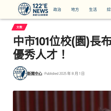
政治
地方
生活
綜
文教
中市101位校(園
優秀人才！
新聞中心
Published 2025 年 8 月 1 日