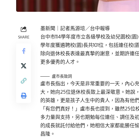
墨新聞
｜記者馬源培／台中報導
台中市114學年度市立各級學校及幼兒園校(園
SHARE
學年度獲遴聘校(園)長共101位，包括連任校(
除向退休校長表達最真摯的謝意，並期許連
更多優秀的人才。
盧市長致詞
盧市長指出，今天是非常重要的一天，內心
大，她向25位退休校長致上最深敬意。她說
的英雄，更是孩子人生中的貴人，因為有他
「有您們真好！」盧市長也提到，雖然25位
多力量與支持，另也期勉每位連任、調任及初
的成長就託付給他們，她相信大家都能勝任
昌隆。