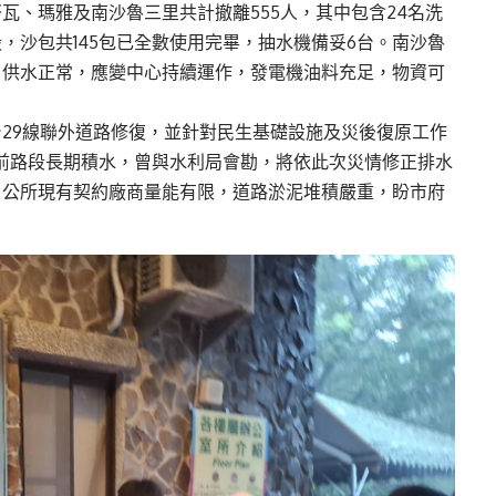
瓦、瑪雅及南沙魯三里共計撤離555人，其中包含24名洗
，沙包共145包已全數使用完畢，抽水機備妥6台。南沙魯
；供水正常，應變中心持續運作，發電機油料充足，物資可
29線聯外道路修復，並針對民生基礎設施及災後復原工作
前路段長期積水，曾與水利局會勘，將依此次災情修正排水
另公所現有契約廠商量能有限，道路淤泥堆積嚴重，盼市府