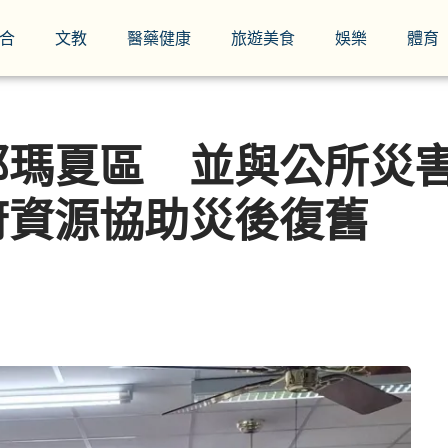
合
文教
醫藥健康
旅遊美食
娛樂
體育
那瑪夏區 並與公所災
府資源協助災後復舊