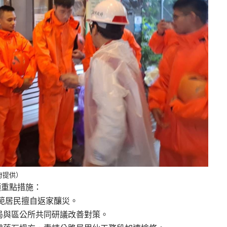
府提供）
項重點措施：
防範居民擅自返家釀災。
利局與區公所共同研議改善對策。