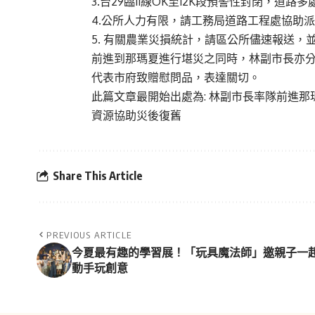
3.台29
臨11線OK至12K段預警性封閉，道
4.公所人力有限，請工務局道路工程處協助
5. 有關農業災損統計，請區公所儘速報送
前進到那瑪夏進行堪災之同時，林副市長亦
代表市府致贈慰問品，表達關切。
此篇文章最開始出處為:
林副市長率隊前進那
資源協助災後復舊
Share This Article
PREVIOUS ARTICLE
今夏最有趣的學習展！「玩具魔法師」邀親子一
動手玩創意