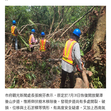
市府觀光新聞處長張婉芬表示，原定於7月31日恢復開放蘭潭
後山步道，惟將倒伏樹木移除後，發現步道尚有多處開裂、破
損、位移與土石淤積等情形，有高度安全疑慮，又加上西南氣