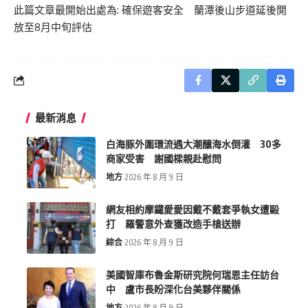
此篇文章最開始出處為:
確保遊客安全 蘭潭後山步道延後開
放至8月中旬評估
最新消息
白海豚外圍環流遇大潮釀海水倒灌 30多
商家受害 謝國樑親赴慰問
地方
2026 年 8 月 9 日
網友相約摩鐵愛愛因戴不戴套爭執女遭毆
打 羅警意外查獲改造手槍送辦
綜合
2026 年 8 月 9 日
美國智庫布魯金斯研究院何瑞恩主任訪台
中 盧市長盼深化台美夥伴關係
地方
2026 年 8 月 9 日