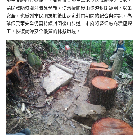
發生或颱風侵襲後，仍有無預警發生喬木倒伏或路障之情形，
請民眾隨時關注氣象預報，切勿擅闖後山步道封閉範圍，以策
安全，也感謝市民朋友於後山步道封閉期間的配合與體諒，為
確保民眾安全仍需持續封閉後山步道，市府將督促廠商積極趕
工，恢復蘭潭安全優質的休憩環境。