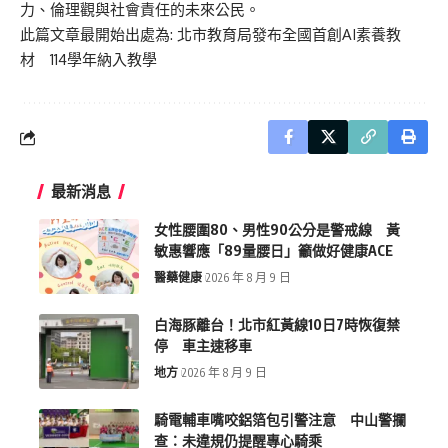
力、倫理觀與社會責任的未來公民。
此篇文章最開始出處為:
北市教育局發布全國首創AI素養教
材 114學年納入教學
最新消息
女性腰圍80、男性90公分是警戒線 黃
敏惠響應「89量腰日」籲做好健康ACE
醫藥健康
2026 年 8 月 9 日
白海豚離台！北市紅黃線10日7時恢復禁
停 車主速移車
地方
2026 年 8 月 9 日
騎電輔車嘴咬鋁箔包引警注意 中山警攔
查：未違規仍提醒專心騎乘