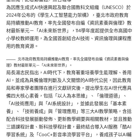
為因應生成式AI快速興起及聯合國教科文組織（UNESCO）於
2024年公布的《學生人工智慧能力架構》，臺北市政府教育
局持續推動AI教育，率先全國發布自編《資訊素養與倫理》教
材最新單元－「AI未來新世界」，114學年度起提供全市高國中
小學校教師運用，為全國首創結合AI技術、資訊倫理與課程應
用的教育資源。
北市政府教育局持續推動AI教育，率先全國發布自編《資訊素養與倫
理》教材最新單元－「AI未來新世界」。
局長湯志民指出，AI時代下，教育著重培養學生能理解、善用
AI，並成為具備倫理判斷及人文關懷的AI時代公民，因此教育
局和專家學者團隊在進行文獻研究後，提出學生在AI世代應具
備四大核心素養，包括「以人為本思維」、「倫理道德」、
「AI技術應用」與「AI系統設計」，並據此發展出「基本素
養」、「技術養成」與「管理應用」等三大AI教學策略，含括
配合科技發展脈動發佈、更新教學綱要與相關教材，並且推動
三語課程計畫、新科技學程計畫，最終結合導入AI服務「酷AI
學習系統」及「CooC+影音串流學習平台」，養成孩子以AI輔