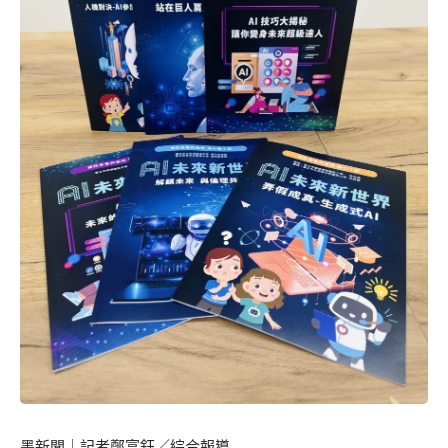
墨新聞
｜記者鄭富鈺／綜合報導