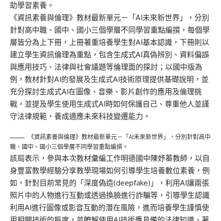
助學習素養。
《資訊素養與倫理》教材最新單元－「AI未來新世界」，分別
針對高中職、國中、國小三個學層不同學習重點編撰，每個學
層皆分為上下冊，上冊著重培養學生對AI基本認識，下冊則以
建立學生資訊倫理為重點，包含生成式AI真偽辨別、資料偏誤
與應用技巧、法律與社會議題等倫理面的探討；以國中版為
例，教材針對AI的發展及生成式AI技術原理提供基礎說明，並
充分探討生成式AI在圖像、音樂、影片創作的應用及倫理挑
戰，並提及學生使用生成式AI時如何保護自己、尊重他人並謹
守法律規範，養成適應未來科技變遷能力。
《資訊素養與倫理》教材最新單元－「AI未來新世界」，分別針對高中
職、國中、國小三個學層不同學習重點編撰。
該局表示，參與本次教材彙編工作明德國中陳妤蓁教師，以自
身豐富教學經驗分享教學現場如何引導學生培養數位素養，例
如，針對目前常見的「深度偽造(deepfake)」，利用AI讓兩張
照片中的人物進行互動或透過換臉進行詐騙等，引導學生認識
利用AI進行圖像或影音互動的潛在風險，進而培養學生謹慎使
用相關技術的態度，並瞭解使用AI技術應具備的法律知識、著