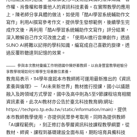
作權、肖像權和尊重他人的資訊科技素養。在實際教學的應用
上，陳老師分享具體的做法，如使用「酷AI學習系統輔助作文
寫作」利用AI撰寫參考作文，提供學生發想範例，後續學生完
成作文後，再利用「酷AI學習系統輔助作文寫作」評分結果，
深入瞭解自己作文可改進之處。「使用AI進行音樂創作」透過
SUNO AI將難以記得的學科知識，編寫成自己喜歡的旋律，透
過反覆聆聽達到記憶的效果。
參與本次教材彙編工作明德國中陳妤蓁教師，以自身豐富教學經驗分
享教學現場如何引導學生培養數位素養。
教育局表示，114學年度起本市教師將可運用最新推出的《資訊
素養與倫理》－「AI未來新世界」教材進行授課，國小以議題
融入及跨領域方式學習，國中及高中則為5至9節課程培育相關
資訊素養，此次AI教材亦公告於臺北科技教育網(網址:
https://techpro.tp.edu.tw/static/information/main)，提供
本市教師教學使用，亦提供民眾參考取用，同時為提供教師
「AI課程範例」，刻正修訂各學層資訊科技課程教學綱要，從
教材、師資、課程到基礎建設全面布局，期盼培育具備科技