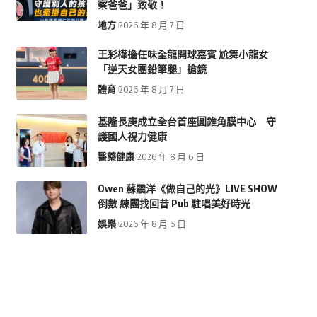
察爸爸」致敬！
地方
2026 年 8 月 7 日
王彩樺擔任味全龍開球嘉賓 尬舞小龍女
「逆天女團鉛筆腿」搶鏡
體育
2026 年 8 月 7 日
基隆長庚成立全台首座圓錐角膜中心 守
護國人視力健康
醫藥健康
2026 年 8 月 6 日
Owen 蘇震洋《做自己的光》LIVE SHOW
倒數 練團找回昔 Pub 駐唱美好時光
娛樂
2026 年 8 月 6 日