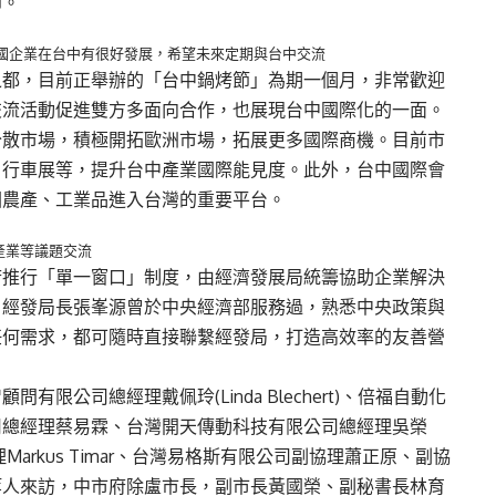
節。
德國企業在台中有很好發展，希望未來定期與台中交流
之都，目前正舉辦的「台中鍋烤節」為期一個月，非常歡迎
交流活動促進雙方多面向合作，也展現台中國際化的一面。
分散市場，積極開拓歐洲市場，拓展更多國際商機。目前市
自行車展等，提升台中產業國際能見度。此外，台中國際會
國農產、工業品進入台灣的重要平台。
產業等議題交流
府推行「單一窗口」制度，由經濟發展局統籌協助企業解決
，經發局長張峯源曾於中央經濟部服務過，熟悉中央政策與
任何需求，都可隨時直接聯繫經發局，打造高效率的友善營
限公司總經理戴佩玲(Linda Blechert)、倍福自動化
司總經理蔡易霖、台灣開天傳動科技有限公司總經理吳榮
理Markus Timar、台灣易格斯有限公司副協理蕭正原、副協
等人來訪，中市府除盧市長，副市長黃國榮、副秘書長林育