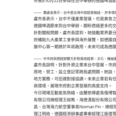
市長於10月22日參與在台中舉辦的德國啤酒
蘭處長表示，台中是台灣中部經貿樞紐， 許多
盧市長表示，台中不僅產業發達，也是美食
德國啤酒節來到台中舉辦，期盼透過更多的
針對關稅問題，盧市長提到，她鼓勵業界要
府補助九大產業工會參與海外展覽，如德國
展中心第一期將於年底啟用，未來可成為德
中市府與德經辦雙方針對兩地經貿、文化、機械
盧市長說明，針對外資企業來台中發展，市
用地、勞工、設立登記等跨局處問題。她說
地方實務，可迅速對接協調。未來企業若有
商環境，展現市府對企業發展的高度支持。
今日現場互動氣氛熱絡，由蘭依樺處長偕博智顧問有
有限公司總經理王綏雋、海德漢股份有限公
昌、台灣海力航空董事長Norman Pin、總經
理江明政、德國經濟辦事處專案經理江振億