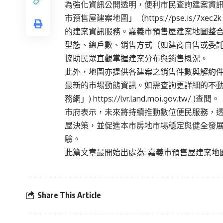
為強化資訊公開透明，便利市民查詢建案資訊，
市預售屋建案地圖」（
https://pse.is/7xec2k
的建案資訊服務。嘉義市預售屋建案地圖整
型態、總戶數、銷售方式（如建商自售或委
協助民眾直觀掌握建案分布與銷售概況。
此外，地圖亦提供各建案之銷售件數與解約
最新的市場動態資訊。如需查詢更詳細的不
務網」)
https://lvr.land.moi.gov.tw/
)查閱。
市府表示，未來將持續推動數位便民服務，
屋決策，並促進本市房地市場穩定與健全發
驗。
此篇文章最開始出處為:
嘉義市預售屋建案地
Share This Article