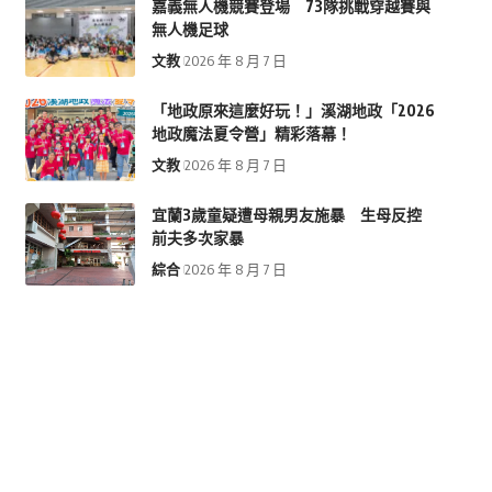
嘉義無人機競賽登場 73隊挑戰穿越賽與
無人機足球
文教
2026 年 8 月 7 日
「地政原來這麼好玩！」溪湖地政「2026
地政魔法夏令營」精彩落幕！
文教
2026 年 8 月 7 日
宜蘭3歲童疑遭母親男友施暴 生母反控
前夫多次家暴
綜合
2026 年 8 月 7 日