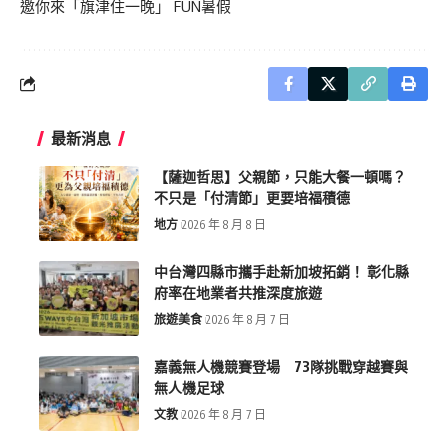
邀你來「旗津住一晚」 FUN暑假
最新消息
【薩迦哲思】父親節，只能大餐一頓嗎？
不只是「付清節」更要培福積德
地方
2026 年 8 月 8 日
中台灣四縣市攜手赴新加坡拓銷！ 彰化縣
府率在地業者共推深度旅遊
旅遊美食
2026 年 8 月 7 日
嘉義無人機競賽登場 73隊挑戰穿越賽與
無人機足球
文教
2026 年 8 月 7 日