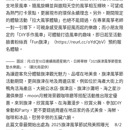
支地景風車，隨風旋轉並與遨翔天空的風箏相互輝映，可望成
為熱門打卡景點，更展現市府環保永續理念。另外，期間限定
的體驗活動「拉大風箏體驗」也絕不能錯過，在專業風箏老師
一對一引導下，可親身感受風箏迎風而起的樂趣；而小朋友限
定的「DIY手作風車」可體驗打造風車的趣味，即日起至活動
臉書粉絲頁「Fun旗津」（https://reurl.cc/oYdQbV）預約報
名體驗。
圖説：月2日至10日連續兩週星期六、日將舉辦「2025旗津風箏節暨氣
墊水樂園」。（觀光局提供）
為讓遊客充分體驗旗津觀光魅力、品嚐在地美食，旗津風箏節
活動期間，更與旗津在地及周邊店家，例如位於海產大街上的
鴨角活海產店、大碗公冰店-旗津店、旗津沙灘吧、海之星沙
灘俱樂部、moon月鯉灣景觀咖啡廳等搭配活動推出限定優
惠。來到旗津，欣賞風箏、在海灘漫步、欣賞火舞、參加DIY
會動和Party，更不要錯過周邊在地店家的各式美食、海鮮、
咖啡和冰品，慰勞辛勞的五臟六腑。
此篇文章最開始出處為:
2025旗津風箏節試飛美照曝光 8/2