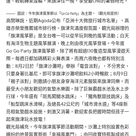
運、輕軌轉乘渡輪，來旗津住一晚，享受最Chill的暑假時光。
圖説：今年旗津風箏節以「Go Go Party」為主題。（觀光局提供）
高閔琳說，近期Agoda公布「亞洲十大微旅行城市名單」，高
雄亦榮登推薦城市排行榜。旗津充滿度假氛圍，觀光局辦理的
「旗津風箏節」是全台唯一可以從早玩到晚的風箏活動；白天
有海洋生物主題風箏展演，晚上則由夜光風箏登場。今年度
Go Go Party 旗津風箏節，除了將有超過130隻造型風箏漫遊天
際，每週日都加碼精彩火舞表演，而周六夜晚也都有特別活
動：8月2日於「旗津沙灘吧」舉辦「電音派對」，不分男女，
只要身著比基尼，即可享旗津沙灘吧飲料2小時暢飲；8月9日
「親子派對」則邀請小朋友身穿海洋元素服裝來旗津同樂。而
最受大小朋友歡迎的氣墊水樂園，除了巨無霸戲水池及水上步
行球，今年還有「斑馬闖關水跳床」、「獨角獸競技跳床」及
「船型跳床水滑梯」及總長42公尺的「城市滑水道」等4座新
亮相氣墊戲水設施，刺激又消暑，歡迎家長把握時間但孩子一
起來旗津玩水放電！
觀光局補充，今年旗津風箏節活動期間，沙灘上特別設置色彩
繽紛的地景裝置藝術「幸福風車門」；由回收寶特瓶製成逾百