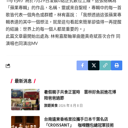
Thy Eye》將於7月29日凌晨0點正式數位上線。這張簡稱為
「蘋果專輯」的作品，名稱、靈感來自聖經，專輯中的每一首
歌皆代表一個角色或群體，林宥嘉說：「我想透過這張蘋果專
輯表達的其中一個想法，就是這句看起來簡單卻值得一再提醒
的結論：世界上的每一個人都是重要的。」
此篇文章最開始出處為:
林宥嘉壓軸單曲邀黃奇斌首次合作 同
演唱也同演出MV
最新消息
暑假親子共食正當時 雲林好魚前進花博
陪爸爸過節
旅遊美食
2026 年 8 月 8 日
台南遠東香格里拉攜手日本千葉名店
「CROISSANT」 咖哩麵包總冠軍技術