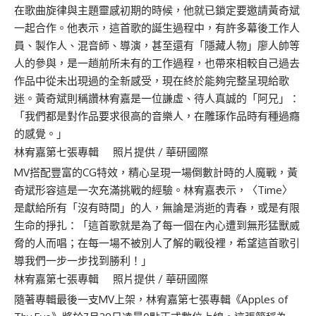
在歌曲旋律與主題靈感初期的時候，他就已鎖定要邀請黃奇斌
一起合作。他表示，這首歌的誕生過程中，有許多幕後工作人
員、製作人、混音師、導演，甚至還有「隱藏人物」廖人帥等
人的參與，是一趟前所未有的工作過程，也帶來相較自己過去
作品中從未出現過的全新感受，現在終於能夠完整呈現給歌
迷。黃奇斌則稱讚林宥嘉是一位謙虛、待人真誠的「阿兄」：
「我們都是對作品要求很高的音樂人，在雕琢作品時有種過癮
的感覺。」
林宥嘉第七張專輯 照片提供 / 華研國際
MV搭配豐富的CG特效，精心呈現一場倒數計時的人魔戰，黃
奇斌形容這是一次充滿挑戰的經驗。林宥嘉表示，〈Time〉
是獻給所有「沒有時間」的人，無論是消逝的青春，或是有限
生命的掙扎：「這首歌就是為了每一個在內心遭到無形猛獸威
脅的人而唱；在每一場不被別人了解的戰役裡，希望這首歌引
導我們一步一步找到勝利！」
林宥嘉第七張專輯 照片提供 / 華研國際
隨著專輯最後一支MV上架，林宥嘉第七張專輯《Apples of