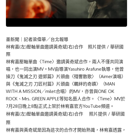
墨新聞
｜記者梁偉華／台北報導
林宥嘉(左)壓軸單曲邀請黃奇斌(右)合作 照片提供 / 華研國
際
林宥嘉壓軸單曲〈Time〉邀請黃奇斌合作，兩人不僅共同演
唱，也一同出演MV。MV由導演Yasuhiro Arafune執導，他曾
操刀《鬼滅之刃 遊郭篇》片頭曲〈殘響散歌〉（Aimer演唱）
與《鬼滅之刃 刀匠村篇》片頭曲〈羈絆的奇蹟〉（MAN
WITH A MISSION╱milet合唱）的MV，亦曾與ONE OK
ROCK、Mrs. GREEN APPLE等知名藝人合作。〈Time〉MV於
7月28日晚上8點正式上架於林宥嘉官方YouTube頻道。
林宥嘉(左)壓軸單曲邀請黃奇斌(右)合作 照片提供 / 華研國
際
林宥嘉與黃奇斌是因為這次的合作才開始熟識，林宥嘉透露，