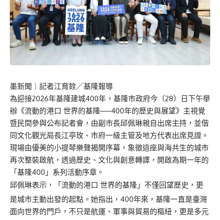
墨新聞
｜記者江育銓／基隆報導
為迎接2026年基隆建城400年，基隆市政府今（28）日下午舉
辦《流動的港口 世界的基隆──400年的歷史與展望》主視覺
暨民間參與公布記者會，由副市長邱佩琳親自出席主持，並偕
同文化觀光局長江亭玫、市府一級主管及地方代表出席見證。
現場由優美的小提琴樂聲揭開序幕，象徵這座與海共生的城市
再次整裝啟航，透過歷史、文化與創意轉譯，開啟為期一年的
「基隆400」系列活動序章。
邱佩琳表示，「流動的港口 世界的基隆」不僅回望歷史，更
是城市主動出發的起點。她指出，400年來，基隆一直是臺灣
面向世界的門戶，不只是航運、軍事與貿易的樞紐，更是多元