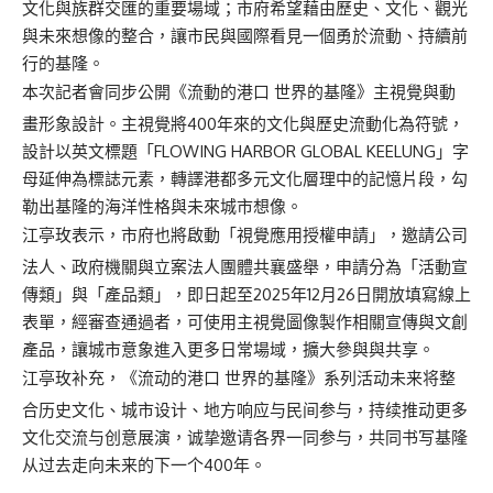
文化與族群交匯的重要場域；市府希望藉由歷史、文化、觀光
與未來想像的整合，讓市民與國際看見一個勇於流動、持續前
行的基隆。
本次記者會同步公開《流動的港口 世界的基隆》主視覺與動
畫形象設計。主視覺將400年來的文化與歷史流動化為符號，
設計以英文標題「FLOWING HARBOR GLOBAL KEELUNG」字
母延伸為標誌元素，轉譯港都多元文化層理中的記憶片段，勾
勒出基隆的海洋性格與未來城市想像。
江亭玫表示，市府也將啟動「視覺應用授權申請」，邀請公司
法人、政府機關與立案法人團體共襄盛舉，申請分為「活動宣
傳類」與「產品類」，即日起至2025年12月26日開放填寫線上
表單，經審查通過者，可使用主視覺圖像製作相關宣傳與文創
產品，讓城市意象進入更多日常場域，擴大參與與共享。
江亭玫补充，《流动的港口 世界的基隆》系列活动未来将整
合历史文化、城市设计、地方响应与民间参与，持续推动更多
文化交流与创意展演，诚挚邀请各界一同参与，共同书写基隆
从过去走向未来的下一个400年。