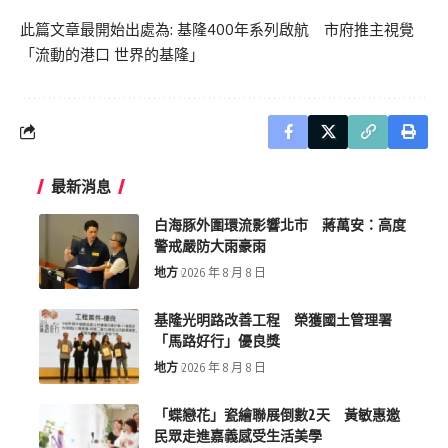
此篇文章最開始出處為:
基隆400年系列啟航 市府推主視覺
「流動的港口 世界的基隆」
最新消息
白海豚外圍環流影響北市 蔣萬安：高度
警戒嚴防大雨豪雨
地方
2026 年 8 月 8 日
基隆光明路改善工程 榮獲國土管理署
「馬路好行」優良獎
地方
2026 年 8 月 8 日
「蝶戀花」瓷繪聯展倒數2天 黃敏惠邀
民眾走進嘉義感受生活美學