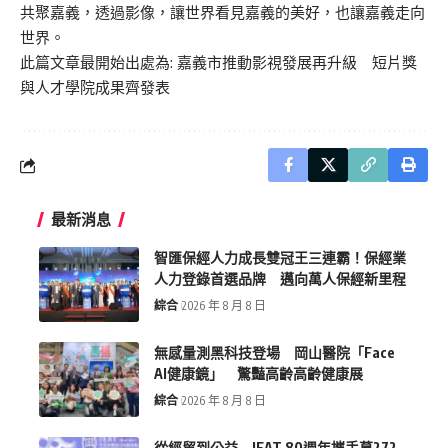
共聚嘉義，透過影像，讓世界看見嘉義的美好，也讓嘉義走向
世界。
此篇文章最開始出處為:
嘉義市推動影視發展再升級 短片獎
與人才學院成果齊發表
最新消息
智匯保經人力成長雙冠王三連霸！保經業
人力登錄首選品牌 邁向萬人保經新里程
綜合
2026 年 8 月 8 日
無感量測黑科技登場 岡山醫院「Face
AI健康鏡」 驚豔高齡高齡健康展
綜合
2026 年 8 月 8 日
從經貿到公益 IEAT 80週年攜手募272