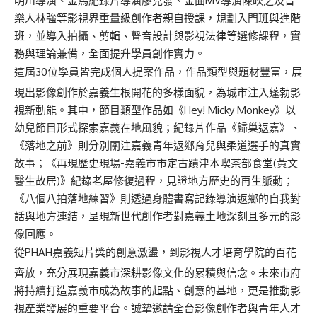
明川導演、金馬紀錄片導演廖克發、金曲MV導演陳映之及音
樂人林強等影視界重量級創作者親自授課，規劃入門班與進階
班，並導入拍攝、剪輯、聲音設計與影視法律等選修課程，實
務與理論兼備，全面提升學員創作實力。
這屆30位學員皆完成個人提案作品，作品類型與題材豐富，展
現出影像創作於嘉義生根開花的多樣面貌，為城市注入蓬勃影
視新動能。其中，節目類型作品如《Hey! Micky Monkey》以
幼兒節目形式探索嘉義在地風貌；紀錄片作品《歸巢返嘉》、
《落地之前》則分別關注嘉義青年返鄉育兒與柔道選手的真實
故事；《再現歷史現場-嘉義市市定古蹟津本喫茶部食堂(黃文
醫生故居)》紀錄老屋修復過程，見證地方歷史的再生脈動；
《八個八拍落地練習》則透過身體書寫記錄導演返鄉的自我對
話與地方連結，呈現新世代創作者對嘉義土地深刻且多元的影
像回應。
從PHAH嘉義短片獎的創意激盪，到影視人才培育學院的百花
齊放，充分展現嘉義市深耕影像文化的累積與信念。未來市府
將持續打造嘉義市成為故事的起點、創意的基地，更是推動影
視產業發展的重要平台。誠摯邀請全台影像創作者與青年人才