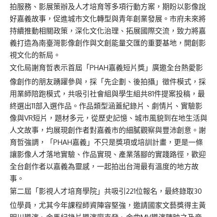
拍服務、影展策辦及人才培育等多項行動方案，期盼以影像說
好嘉義故事，促進城市文化轉型與青年創業發展。市府未來將
持續推動相關政策，深化文化治理、拓展國際交流，致力將嘉
義打造為南臺灣影像創作與文創能量交匯的重要基地，開創影
視文化的新局。
文化局謝育哲表示首屆「PHAH嘉義短片獎」廣邀全台熱愛影
像創作的朋友踴躍參與，採「先企劃、後拍攝」徵件模式，採
用業師陪跑模式，共吸引社會組與學生組共81件提案投稿，最
終選出11部入選作品。作品類型涵蓋紀錄片、劇情片、實驗影
像與VR短片，題材多元，從歷史記憶、城市風貌到在地生活與
人文故事，均展現創作者對嘉義市的細膩觀察與豐沛創意。謝
育哲強調，「PHAH嘉義」不只是獎項或培訓計畫，更是一條
讓影像人才落地實驗、作品實現、產業落腳的實踐路徑，歡迎
全台創作者以嘉義為靈感，一起拍出台灣最有溫度的地方故
事。
第二屆「影視人才培育學院」共吸引221位報名，最終錄取30
位學員，尤其今年課程師資陣容堅強，邀請國家文藝獎得主黃