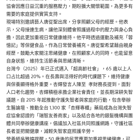
協會因應日益沉重的服務壓力，期盼擴大關懷範圍，為更多有
需要的家庭提供實質支持。
現場特別邀請藝人唐從聖出席，分享照顧父母的經歷。他表
示，父母接連生病，讓他深刻體會照護過程中的壓力與身心負
擔，因此更加重視日常健康維持。他平時透過運動及補充「蓉
憶記」等保健食品，作為日常營養補充。唐從聖希望藉由親身
經歷，鼓勵大家關注思緒健康，在照顧家人的同時，也能留意
自身狀態，維持生活節奏與思緒清晰。
台灣今（2025）年已正式邁入「超高齡社會」，65 歲以上人
口占比超過 20%。在長壽與活得好的時代課題下，維持健康
與保養顯得格外重要。杏輝發言人陳至 孝財務長提到，面對
人口老化趨勢，杏輝積極承擔企業社會責任，並長期深耕失智
議題，自 2015 年起推動守護失智者與家庭的行動，包含舉辦
生醫論壇、推動全台 1,300 家「杏輝專櫃」藥局成為台灣失智
症協會認證的「瑞智友善商家」以及結合各地的銀髮機構與團
體共同舉辦健康講座，倡議加入社區共同照護網路，守護社區
長者並把關健康，減輕失智家庭照護辛勞。
營養師吳雅婷提醒，50 歲後的民眾應更加重視思緒健康，可