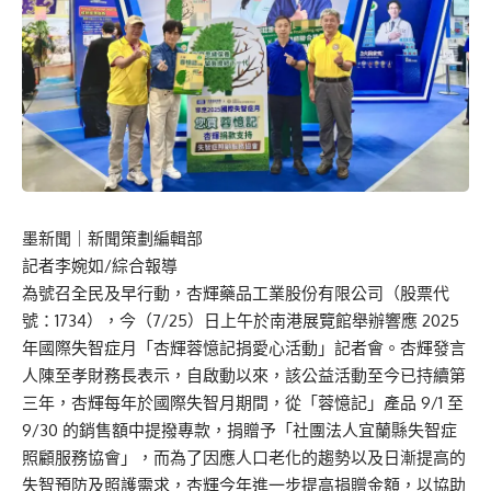
墨新聞
｜新聞策劃編輯部
記者李婉如/綜合報導
為號召全民及早行動，杏輝藥品工業股份有限公司（股票代
號：1734），今（7/25）日上午於南港展覽館舉辦響應 2025
年國際失智症月「杏輝蓉憶記捐愛心活動」記者會。杏輝發言
人陳至孝財務長表示，自啟動以來，該公益活動至今已持續第
三年，杏輝每年於國際失智月期間，從「蓉憶記」產品 9/1 至
9/30 的銷售額中提撥專款，捐贈予「社團法人宜蘭縣失智症
照顧服務協會」，而為了因應人口老化的趨勢以及日漸提高的
失智預防及照護需求，杏輝今年進一步提高捐贈金額，以協助