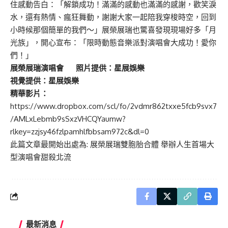
住感動告白：「解鎖成功！滿滿的感動也滿滿的感謝，歡笑淚
水，還有熱情、瘋狂舞動，謝謝大家一起陪我穿梭時空，回到
小時候那個簡單的我們～」展榮展瑞也驚喜發現現場好多「月
光族」，開心宣布：「限時動態音樂派對演唱會大成功！愛你
們！」
展榮展瑞演唱會 照片提供：星展娛樂
視覺提供：星展娛樂
精華影片：
https://www.dropbox.com/scl/fo/2vdmr862txxe5fcb9svx7
/AMLxLebmb9sSxzVHCQYaumw?
rlkey=zzjsy46fzlpamhlfbbsam972c&dl=0
此篇文章最開始出處為:
展榮展瑞雙胞胎合體 舉辦人生首場大
型演唱會甜殺北流
最新消息