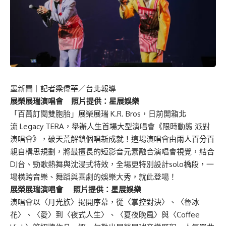
墨新聞
｜記者梁偉華／台北報導
展榮展瑞演唱會 照片提供：星展娛樂
「百萬訂閱雙胞胎」展榮展瑞 K.R. Bros，日前開箱北
流 Legacy TERA，舉辦人生首場大型演唱會《限時動態 派對
演唱會》，破天荒解鎖個唱新成就！這場演唱會由兩人百分百
親自構思規劃，將最擅長的短影音元素融合演唱會視覺，結合
DJ台、勁歌熱舞與沈浸式特效，全場更特別設計solo橋段，一
場橫跨音樂、舞蹈與喜劇的娛樂大秀，就此登場！
展榮展瑞演唱會 照片提供：星展娛樂
演唱會以〈月光族〉揭開序幕，從〈掌控對決〉、〈魯冰
花〉、〈愛〉到〈夜式人生〉、〈夏夜晚風〉與〈Coffee