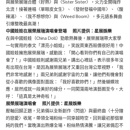
與展榮展瑞合體〈好熱〉與〈Sister Sister〉，火力全開嗨炸
北流！接著連唱〈單眼皮女生〉、〈發財發福中國年〉、〈酸
辣湯〉、〈我不想想你〉與〈Weed Boom〉，多元語系舞曲
引爆整晚最高潮！
中國娃娃在展榮展瑞演唱會登場 照片提供：星展娛樂
在與中國娃娃（China Doll）勁歌熱舞後，展榮展瑞帶大家學
一句實用的泰文「漂亮小姐姐」，笑說買東西殺價很好用！中
國娃娃擁抱展榮展瑞，感動說：「開心看到你們有自己的演唱
會了！」中國娃娃則感謝兩兄弟，講出心裡話，表示很多年沒
有出現在台灣，是因為展榮展瑞才又重回台灣公眾視野，「我
們非常地感謝！」兩兄弟則感謝宇宙的力量，讓他們有機會對
從小喜歡的偶像面對面說：「我好喜歡妳們！」然後蝴蝶效
應，居然成就一段美好的緣分，一同闖蕩兩地演藝圈至今，大
呼：「這真是太神奇啦！」
展榮展瑞演唱會 照片提供：星展娛樂
壓軸回歸正題，兄弟倆以全新創作〈閃退〉與最終曲〈十分鐘
的戀愛〉收尾，帶領全場粉絲一同穿越時空，回到最初那個單
純的我們。當晚演出熱爆全場，粉絲熱情沸騰，讓兄弟倆忍不