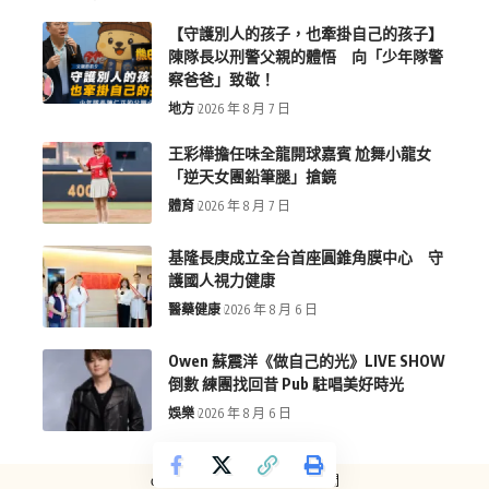
【守護別人的孩子，也牽掛自己的孩子】
陳隊長以刑警父親的體悟 向「少年隊警
察爸爸」致敬！
地方
2026 年 8 月 7 日
王彩樺擔任味全龍開球嘉賓 尬舞小龍女
「逆天女團鉛筆腿」搶鏡
體育
2026 年 8 月 7 日
基隆長庚成立全台首座圓錐角膜中心 守
護國人視力健康
醫藥健康
2026 年 8 月 6 日
Owen 蘇震洋《做自己的光》LIVE SHOW
倒數 練團找回昔 Pub 駐唱美好時光
娛樂
2026 年 8 月 6 日
copyright © more-new.tw 墨新聞