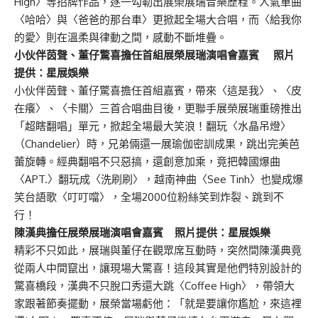
High〉等招牌作品，逐一勾勒出展榮展瑞音樂歷程。人氣單曲
〈哈哈〉與〈爸爸的那台車〉更掀起全場大合唱，而〈給我你
的愛〉則在溫柔與律動之間，感動不斷堆疊。
小伙伴茵聲、董仔驚喜擔任首組展榮展瑞演唱會嘉賓 照片
提供：星展娛樂
小伙伴茵聲、董仔驚喜擔任首組嘉賓，帶來〈這是我〉、〈皮
在癢〉、〈卡關〉三首合唱曲目後，更聯手展榮展瑞重磅推出
「超瞎翻唱」單元，掀起全場最大笑浪！翻玩〈水晶吊燈〉
（Chandelier）時，兄弟倆還一展瑜伽密訓成果，跳出完美芭
蕾旋轉。經典翻唱不只惡搞，還創意加乘，竟把韓國爆曲
〈APT.〉翻玩成〈洗刷刷〉，越南神曲〈See Tinh〉也變成爆
笑台語歌〈叮叮噹〉，全場2000位粉絲笑到炸裂、跳到不
行！
陳漢典擔任展榮展瑞演唱會嘉賓 照片提供：星展娛樂
精彩不只如此，展瑞與董仔在觀眾席互動時，突然間陳漢典竟
從兩人中間竄出，讓現場大驚喜！這段其實是他們特別設計的
驚喜橋段，漢典不只脫口秀還大跳〈Coffee High〉，帶領大
家跟著節奏擺動，展榮當場虧他：「就是要讓你尷尬，來這裡