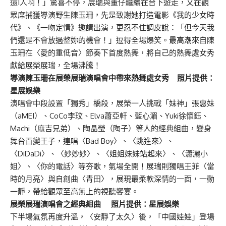
還I人啊！」驚喜不停，展瑞與董仔繼續在台下遊走，又在觀
眾席捕獲導演野生陳玉珊，先是致謝她打造電影《我的少女時
代》、《一吻定情》邀請出演，更忍不住調皮說：「但今天我
們還是不會放過整妳的機會！」逗得全場爆笑。最高潮來自陳
玉珊在〈愛的重低音〉節奏下首度熱舞，將自己的熱舞處女秀
獻給展榮展瑞，全場沸騰！
導演陳玉珊在展榮展瑞演唱會中帶來熱舞處女秀 照片提供：
星展娛樂
演唱會中段設置「獨秀」橋段，展榮一人挑戰「妹神」張惠妹
（aMEI）、CoCo李玟、Elva蕭亞軒、藍心湄、Yuki徐懷鈺、
Machi（麻吉兄弟）、陶晶瑩（陶子）等人的經典組曲，變身
舞台百變王子，連唱〈Bad Boy〉、〈跳進來〉、
〈DiDaDi〉、〈妙妙妙〉、〈姐姐妹妹站起來〉、〈瀟灑小
姐〉、〈你的電話〉等夯歌，氣場全開！展瑞則獨唱王菲〈當
時的月亮〉與自創曲〈青田〉，展現最柔軟深情的一面，一動
一靜，帶給觀眾至高無上的視聽饗宴。
展榮展瑞演唱會之經典組曲 照片提供：星展娛樂
下半場氣氛再度升溫，〈安靜了太久〉後，「中國娃娃」登場