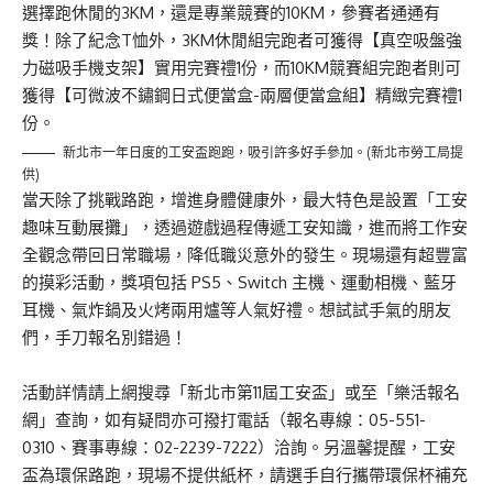
選擇跑休閒的3KM，還是專業競賽的10KM，參賽者通通有
獎！除了紀念T恤外，3KM休閒組完跑者可獲得【真空吸盤強
力磁吸手機支架】實用完賽禮1份，而10KM競賽組完跑者則可
獲得【可微波不鏽鋼日式便當盒-兩層便當盒組】精緻完賽禮1
份。
新北市一年日度的工安盃跑跑，吸引許多好手參加。(新北市勞工局提
供)
當天除了挑戰路跑，增進身體健康外，最大特色是設置「工安
趣味互動展攤」，透過遊戲過程傳遞工安知識，進而將工作安
全觀念帶回日常職場，降低職災意外的發生。現場還有超豐富
的摸彩活動，獎項包括 PS5、Switch 主機、運動相機、藍牙
耳機、氣炸鍋及火烤兩用爐等人氣好禮。想試試手氣的朋友
們，手刀報名別錯過！
活動詳情請上網搜尋「新北市第11屆工安盃」或至「
樂活報名
網
」查詢，如有疑問亦可撥打電話（報名專線：05-551-
0310、賽事專線：02-2239-7222）洽詢。另溫馨提醒，工安
盃為環保路跑，現場不提供紙杯，請選手自行攜帶環保杯補充