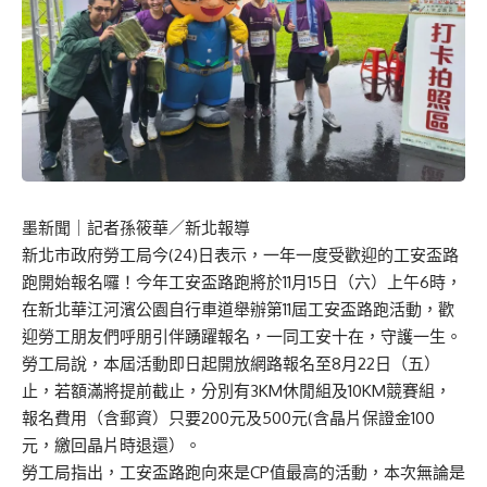
墨新聞
｜記者孫筱華／新北報導
新北市政府勞工局今(24)日表示，一年一度受歡迎的工安盃路
跑開始報名囉！今年工安盃路跑將於11月15日（六）上午6時，
在新北華江河濱公園自行車道舉辦第11屆工安盃路跑活動，歡
迎勞工朋友們呼朋引伴踴躍報名，一同工安十在，守護一生。
勞工局說，本屆活動即日起開放網路報名至8月22日（五）
止，若額滿將提前截止，分別有3KM休閒組及10KM競賽組，
報名費用（含郵資）只要200元及500元(含晶片保證金100
元，繳回晶片時退還）。
勞工局指出，工安盃路跑向來是CP值最高的活動，本次無論是