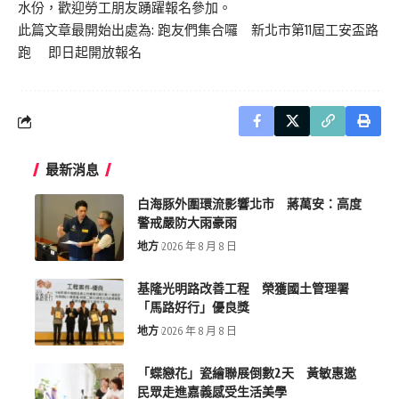
水份，歡迎勞工朋友踴躍報名參加。
此篇文章最開始出處為:
跑友們集合囉 新北市第11屆工安盃路
跑 即日起開放報名
最新消息
白海豚外圍環流影響北市 蔣萬安：高度
警戒嚴防大雨豪雨
地方
2026 年 8 月 8 日
基隆光明路改善工程 榮獲國土管理署
「馬路好行」優良獎
地方
2026 年 8 月 8 日
「蝶戀花」瓷繪聯展倒數2天 黃敏惠邀
民眾走進嘉義感受生活美學