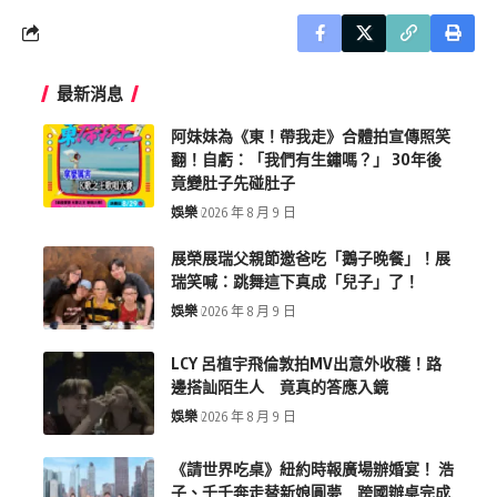
最新消息
阿妹妹為《東！帶我走》合體拍宣傳照笑
翻！自虧：「我們有生鏽嗎？」 30年後
竟變肚子先碰肚子
娛樂
2026 年 8 月 9 日
展榮展瑞父親節邀爸吃「鵝子晚餐」！展
瑞笑喊：跳舞這下真成「兒子」了！
娛樂
2026 年 8 月 9 日
LCY 呂植宇飛倫敦拍MV出意外收穫！路
邊搭訕陌生人 竟真的答應入鏡
娛樂
2026 年 8 月 9 日
《請世界吃桌》紐約時報廣場辦婚宴！ 浩
子、千千奔走替新娘圓夢 跨國辦桌完成