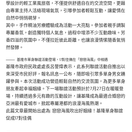
學設計的輕工業風旅宿，不僅提供舒適自在的交流空間，更藉
由專業主持人活絡現場氣氛，引導參加者輕鬆互動，讓愛情在
自然中悄悄萌芽。
其中，手作精油芳療體驗成為活動一大亮點。參加者親手調製
專屬香氛，創造獨特個人氣息，過程中增添不少互動趣味。芳
香四溢的氛圍中，不僅拉近彼此距離，也讓浪漫情愫隨香氣悄
然發酵。
基隆市單身聯誼活動登場，17對佳偶在「戀戀海風」中相遇
基隆市政府民政處處長呂謦煒表示，此系列聯誼活動自推出以
來深受市民好評，報名訊息一公布，隨即吸引眾多單身男女踴
躍參與。本次活動成功營造輕鬆自然的交流氛圍，為更多單身
朋友牽起幸福姻緣。下一場聯誼活動預計於7月27日在暖暖登
場，持續透過多元有趣的互動設計，讓基隆成為最適合婚戀的
亞洲最有愛城市，掀起專屬港都的浪漫海風熱潮。
此篇文章最開始出處為:
戀戀海風吹出好姻緣！基隆單身聯誼
促成17對佳偶