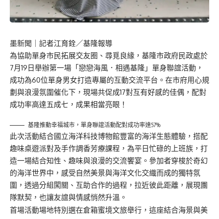
墨新聞
｜記者江育銓／基隆報導
為協助單身市民拓展交友圈、尋覓良緣，基隆市政府民政處於
7月19日舉辦第一場「戀戀海風．相遇基隆」單身聯誼活動，
成功為60位單身男女打造專屬的互動交流平台。在市府用心規
劃與浪漫氛圍催化下，現場共促成17對互有好感的佳偶，配對
成功率高達五成七，成果相當亮眼！
基隆推動幸福城市，單身聯誼活動配對成功率達57%
此次活動結合國立海洋科技博物館豐富的海洋生態體驗，搭配
趣味桌遊派對及手作調香芳療課程，為平日忙碌的上班族，打
造一場結合知性、趣味與浪漫的交流饗宴。參加者穿梭於奇幻
的海洋世界中，感受自然美景與海洋文化交織而成的獨特氛
圍，透過分組闖關、互助合作的過程，拉近彼此距離，展現團
隊默契，也讓友誼與情感悄然升溫。
首場活動場地特別選在倉箱蜜境文旅舉行，這座結合海景與美