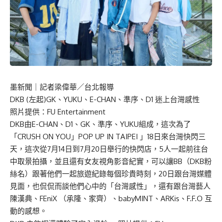
墨新聞
｜記者梁偉華／台北報導
DKB (左起)GK、YUKU、E-CHAN、準序、D1 迷上台灣感性
照片提供：FU Entertainment
DKB由E-CHAN、D1、GK、準序、YUKU組成，這次為了
「CRUSH ON YOU」POP UP IN TAIPEI 」18日來台灣快閃三
天，這次從7月14日到7月20日舉行的快閃店，5人一起前往台
中取景拍攝，並且還有女友視角影音紀實，可以讓BB（DKB粉
絲名）跟著他們一起旅遊紀錄每個珍貴時刻，20日跟台灣媒體
見面，也侃侃而談他們心中的「台灣感性」，還有跟台灣藝人
陳漢典、FEniX （承隆、家齊）、babyMINT、ARKis、F.F.O 互
動的感想。