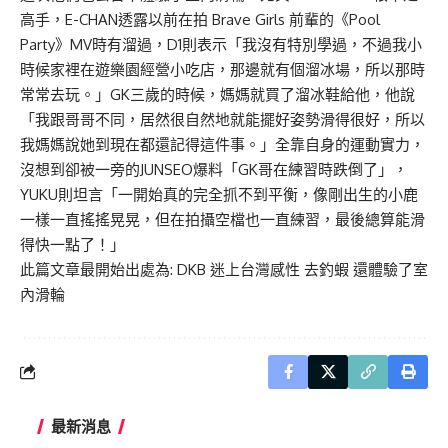
高手，E-CHAN透露以前在拍 Brave Girls 前輩的《Pool
Party》MV時有溜過，D1則表示「我沒有特別學過，不過我小
時候家裡在遊樂園經營小吃店，那邊就有個溜冰場，所以那時
常常去玩。」GK三歲的時候，媽媽就買了溜冰鞋給他，他說
「我跟哥哥不同，居然很自然地就能擺好姿勢滑得很好，所以
我媽媽說她到現在都還記得這件事。」全靠自身的運動實力，
沒想到卻被一旁的JUNSEO爆料「GK哥在練習時跌倒了」，
YUKU則坦言「一開始真的完全抓不到平衡，像剛出生的小鹿
一樣一直搖搖晃晃，但在拍攝空檔也一直練習，最後總算能滑
得快一點了！」
此篇文章最開始出處為:
DKB 迷上台灣感性 去釣蝦 還體驗了室
內滑輪
最新消息