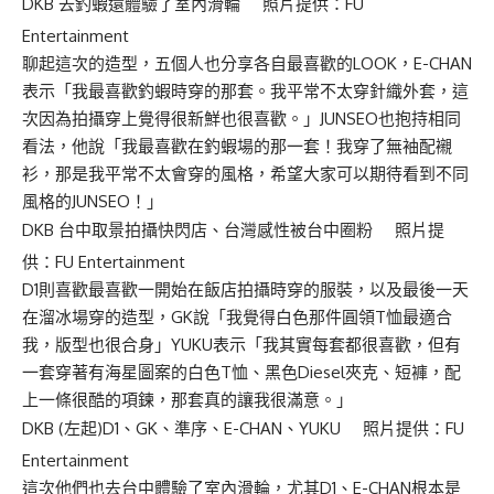
DKB 去釣蝦還體驗了室內滑輪 照片提供：FU
Entertainment
聊起這次的造型，五個人也分享各自最喜歡的LOOK，E-CHAN
表示「我最喜歡釣蝦時穿的那套。我平常不太穿針織外套，這
次因為拍攝穿上覺得很新鮮也很喜歡。」JUNSEO也抱持相同
看法，他說「我最喜歡在釣蝦場的那一套！我穿了無袖配襯
衫，那是我平常不太會穿的風格，希望大家可以期待看到不同
風格的JUNSEO！」
DKB 台中取景拍攝快閃店、台灣感性被台中圈粉 照片提
供：FU Entertainment
D1則喜歡最喜歡一開始在飯店拍攝時穿的服裝，以及最後一天
在溜冰場穿的造型，GK說「我覺得白色那件圓領T恤最適合
我，版型也很合身」YUKU表示「我其實每套都很喜歡，但有
一套穿著有海星圖案的白色T恤、黑色Diesel夾克、短褲，配
上一條很酷的項鍊，那套真的讓我很滿意。」
DKB (左起)D1、GK、準序、E-CHAN、YUKU 照片提供：FU
Entertainment
這次他們也去台中體驗了室內滑輪，尤其D1、E-CHAN根本是