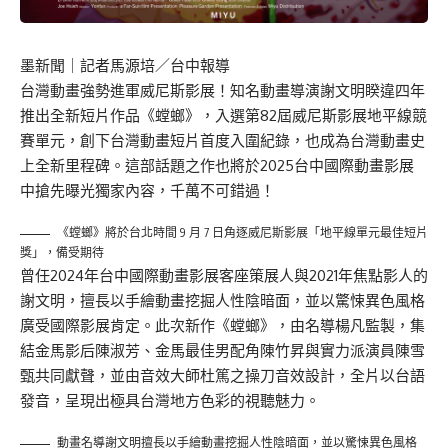
墨新聞
｜記者馬源培／台中報導
台灣動畫強勢進軍威尼斯影展！知名動畫導演謝文明睽違四年
推出全新短片作品《螳螂》，入選第82屆威尼斯影展地平線競
賽單元，創下台灣動畫短片首度入圍紀錄，也成為台灣動畫史
上全新里程碑。這部話題之作也將於2025台中國際動畫影展
中搶先曝光獨家內容，千萬不可錯過！
《螳螂》將於台北時間 9 月 7 日角逐威尼斯影展「地平線單元最佳短片
獎」，備受期待
曾任2024年台中國際動畫影展客座策展人與2021年焦點影人的
謝文明，擅長以手繪動畫挖掘人性陰暗面，並以驚悚異色風格
廣受國際影展肯定。此次新作《螳螂》，由名導楊凡監製，集
結金馬影后陳淑芳、金馬最佳男配角陳竹昇與實力派演員陳雪
甄共同獻聲，並由音效大師杜篤之操刀音效設計，全片以台語
發音，呈現出極具台灣地方色彩的視聽魅力。
動畫名導謝文明擅長以手繪動畫挖掘人性陰暗面，並以驚悚異色風格