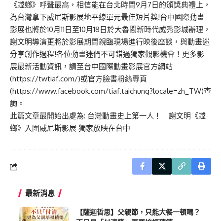
《螳螂》呼聲最高，相信能在台北時間9月7日的頒獎典禮上，
為台灣拿下威尼斯影展地平線單元最佳短片獎!台中國際動畫
影展也將於10月11日至10月18日於大魯閣新時代威秀影城辦理，
謝文明導演更將於影展期間親臨現場進行映後座談，與動畫迷
分享創作過程!各位動畫迷們不可錯過獨家觀影機會！更多影
展最新活動資訊，請至台中國際動畫影展官方網站
(
https://twtiaf.com/
)或官方臉書粉絲專頁
(
https://www.facebook.com/tiaf.taichung?locale=zh_TW
)查
詢。
此篇文章最開始出處為:
台灣動畫史上第一人！ 謝文明《螳
螂》入圍威尼斯影展 獨家放映在台中
最新消息
【薩迦哲思】父親節，只能大餐一頓嗎？