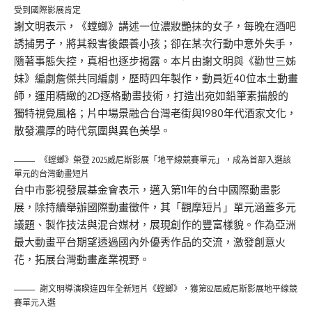
受到國際影展肯定
謝文明表示，《螳螂》講述一位濃妝艷抹的女子，每晚在酒吧
誘捕男子，將其殺害後餵養小孩；卻在某次行動中意外失手，
隨著事態失控，真相也逐步揭露。本片由謝文明與《勸世三姊
妹》編劇詹傑共同編劇，歷時四年製作，動員近40位本土動畫
師，運用精緻的2D逐格動畫技術，打造出宛如鉛筆素描般的
獨特視覺風格；片中場景融合台灣老街與1980年代酒家文化，
散發濃厚的時代氛圍與異色美學。
《螳螂》榮登 2025威尼斯影展「地平線競賽單元」，成為首部入選該
單元的台灣動畫短片
台中市影視發展基金會表示，邁入第11年的台中國際動畫影
展，除持續舉辦國際動畫徵件，其「觀摩短片」單元涵蓋多元
議題、製作技法與混合媒材，展現創作的豐富樣貌。作為亞洲
最大動畫平台期望透過國內外優秀作品的交流，激發創意火
花，拓展台灣動畫產業視野。
謝文明導演睽違四年全新短片《螳螂》，獲第82屆威尼斯影展地平線競
賽單元入選