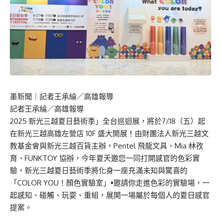
墨新聞
｜記者王承綸／高雄報導
記者王承綸／高雄報導
2025 新光三越夏日藝術季」全台巡迴展，將於7/18（五）起
在新光三越高雄左營店 10F 盛大開展！由財團法人新光三越文
教基金會與新光三越百貨主辦，Pentel 飛龍文具、Mia 林孜
育、FUNKTOY 協辦，今年夏天邀您一同打開感官的色彩實
驗，新光三越夏日藝術季將化身一座充滿未知與驚喜的
「COLOR YOU！顏色實驗室」•邀請你走進色彩的實驗場，一
起感知、碰觸、玩耍、重組，展開一場屬於每個人的夏日感官
提案。