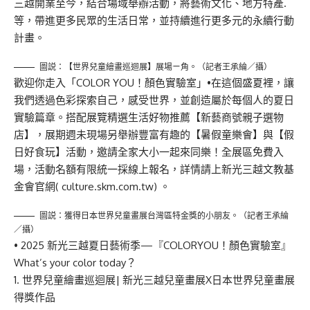
三越開業至今，結合場域舉辦活動，將藝術文化、地方特產.
等，帶進更多民眾的生活日常，並持續進行更多元的永續行動
計畫。
圖説：【世界兒童繪畫巡迴展】展場ㄧ角。（記者王承綸／攝）
歡迎你走入「COLOR YOU！顏色實驗室」•在這個盛夏裡，讓
我們透過色彩探索自己，感受世界，並創造屬於每個人的夏日
實驗篇章。搭配展覽精選生活好物推薦【新藝商號親子選物
店】，展期週未現場另舉辦豐富有趣的【暑假童樂會】與【假
日好食玩】活動，邀請全家大小一起來同樂！全展區免費入
場，活動名額有限統一採線上報名，詳情請上新光三越文教基
金會官網( culture.skm.com.tw) 。
圖説：獲得日本世界兒童畫展台灣區特金獎的小朋友。（記者王承綸
／攝）
• 2025 新光三越夏日藝術季—『COLORYOU！顏色實驗室』
What’s your color today？
世界兒童繪畫巡迴展| 新光三越兒童畫展X日本世界兒童畫展
得獎作品