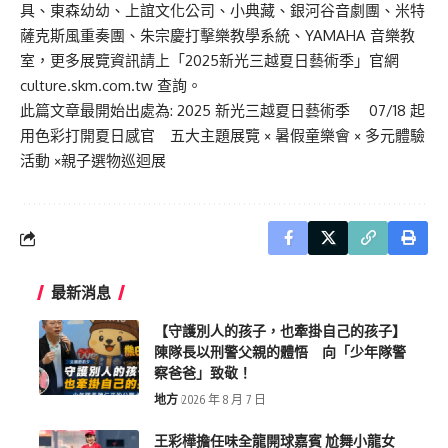
具、東森幼幼、上誼文化公司、小典藏、銀河谷音劇團、米特
薩克斯風重奏團、朱宗慶打擊樂教學系統、YAMAHA 音樂教
室，更多展覽資訊請上「2025新光三越夏日藝術季」官網
culture.skm.com.tw 查詢。
此篇文章最開始出處為:
2025 新光三越夏日藝術季 07/18 起
用色彩打開夏日感官 五大主題展覽 × 暑假童樂會 × 多元體驗
活動 ×親子選物巡迴展
最新消息
【守護別人的孩子，也牽掛自己的孩子】
陳隊長以刑警父親的體悟 向「少年隊警
察爸爸」致敬！
地方
2026 年 8 月 7 日
王彩樺擔任味全龍開球嘉賓 尬舞小龍女