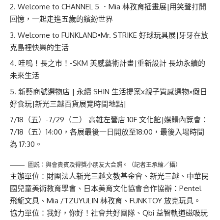
Welcome to CHANNEL 5 ．Mia 林孜育插畫展|用笑聲打開
回憶，一起走進五歲的繽紛世界
Welcome to FUNKLAND•Mr. STRIKE 好球玩具展|牙牙在放
克島裡快樂的生活
哇嗚！長之市！-SKM 美感藝術計畫|重新設計 長幼永續的
未來生活
新藝商號選物店 | 永續 SHIN 生活提案x親子質感選物×假日
好食玩|新光三越百貨展覽時間地點|
7/18（五）-7/29（二） 高雄左營店 10F 文化館|媒體內覽會：
7/18（五）14:00，各展最後一日開放至18:00，最後入場時間
為 17:30。
圖説：與會貴賓及得獎小朋友大合照。（記者王承綸／攝）
主辦單位：財團法人新光三越文教基金會、新光三越、中華民
國兒童美術教育學會、日本美育文化協會合作協辦：Pentel
飛龍文具、Mia /TZUYULIN 林孜育、FUNKTOY 放克玩具。
協力單位：我好，你好！社會共好團隊、Qbi 益智軌道磁吸玩