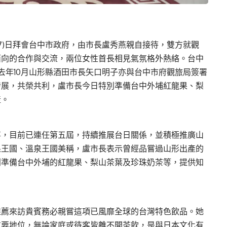
7)日拜會台中市政府，由市長盧秀燕親自接待，雙方就觀
面向的合作與交流，兩位女性首長相見氣氛格外熱絡。台中
去年10月山形縣酒田市長矢口明子亦與台中市府觀旅局簽署
發展，共榮共利，盧市長今日特別準備台中外埔紅龍果、梨
產。
事，目前已連任第五屆，持續推展台日關係，並積極推廣山
果王國、溫泉王國美稱，盧市長表示曾經品嘗過山形出產的
別準備台中外埔的紅龍果、梨山茶葉及珍珠奶茶等，提供知
推薦來訪貴賓務必親嘗這項已風靡全球的台灣特色飲品。她
重要地位，無論家庭或待客皆離不開茶飲，是與日本文化有