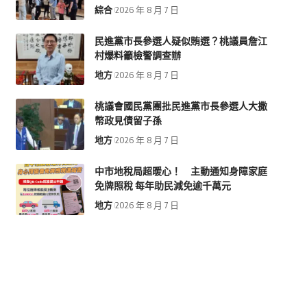
綜合
2026 年 8 月 7 日
民進黨市長參選人疑似賄選？桃議員詹江
村爆料籲檢警調查辦
地方
2026 年 8 月 7 日
桃議會國民黨團批民進黨市長參選人大撒
幣政見債留子孫
地方
2026 年 8 月 7 日
中市地稅局超暖心！ 主動通知身障家庭
免牌照稅 每年助民減免逾千萬元
地方
2026 年 8 月 7 日