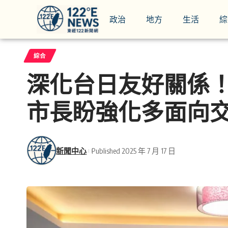
政治
地方
生活
綜
綜合
深化台日友好關係！
市長盼強化多面向
新聞中心
Published 2025 年 7 月 17 日