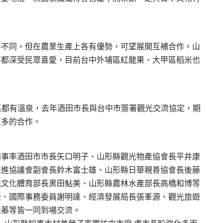
件不同，但在農業生產上各有優勢，可望展開互補合作。山
等都深受民眾喜愛，目前台中外埔區紅龍果、大甲區稻米也
區都有溫泉，去年酒田市長與台中市簽署觀光交流協定，期
更多的合作。
知事率酒田市市長矢口明子、山形縣觀光物產協會長平井康
推進協議會副會長鈴木富士雄、山形縣日華親善協會長後藤
光文化體育部長黑田鮎美、山形縣農林水產部長高橋和博等
榮、國際事務委員謝明達、經濟發展局長張峯源、觀光旅遊
佳蓁等皆一同到場交流。