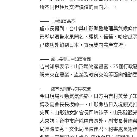
所不同但極具交流價值的面向之一。
吉村知事品茶
盧市長提到，台中與山形縣雖地理與氣候條
形縣以溫帶水果聞名，櫻桃、葡萄、哈密瓜
已成功外銷到日本，實現雙向農產交流。
盧市長與吉村知事會面
吉村知事表示，山形縣物產豐富、35個行政
盼未來在農業、產業及教育交流等面向推動
盧市長與吉村知事交流
今日現場互動氣氛熱絡，日方由吉村美榮子
博及副會長長坂紳一、山形縣訪日入境觀光
完司、山形縣女將會長岡崎純子、山形縣觀
人來訪；台中市府除盧市長外，副市長黃國
局長陳美秀、文化局長陳佳君、秘書處長謝