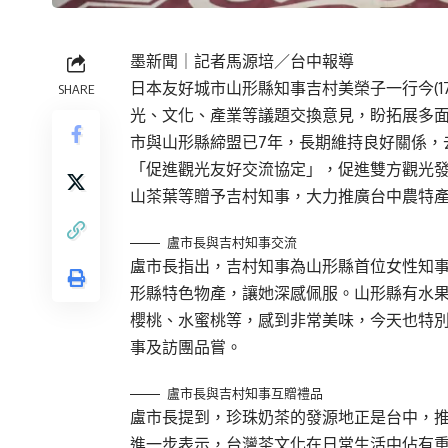
墨新聞
｜記者馬源培／台中報導
日本友好城市山形縣知事吉村美榮子一行今(1
SHARE
光、文化、產業等議題交換意見，盼拓展多
市與山形縣締盟已7年，長期維持良好關係，
「促進觀光友好交流協定」，促進雙方觀光
山茶葉等贈予吉村知事，大力推廣台中農特
盧市長與吉村知事交流
盧市長指出，吉村知事為山形縣首位女性知
形縣特色物產，讓她深感佩服。山形縣有水
櫻桃、水蜜桃等，感到非常美味，今天也特
事及訪團品嘗。
盧市長與吉村知事互贈禮品
盧市長提到，珍珠奶茶的發源地正是台中，
進一步表示，台灣茶文化在日常生活中佔有