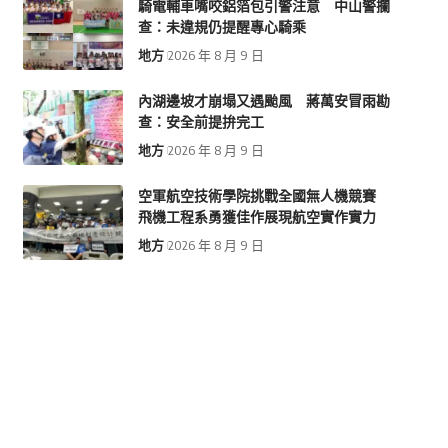
騎電輔車嘴咬鋁箔包引警注意 中山警攔
查：未違規仍提醒專心騎乘
地方
2026 年 8 月 9 日
內湖邊坡才崩塌又遇颱風 蔣萬安冒雨勘
查：安全前提拚完工
地方
2026 年 8 月 9 日
空軍航空技術學院挑戰全國無人機競賽
飛機工程系勇獲佳作展現航空實作實力
地方
2026 年 8 月 9 日