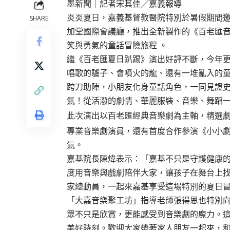
墨新聞
｜記者宋其佳／嘉義報導
炎炎夏日，嘉義基督教醫院特別於暑假期間邀
SHARE
加堂國際會議廳，推出全新製作的《百老匯音
笑與勇氣的童話冒險旅程 。
繼《百老匯夏日趴踢》演出好評不斷，今年
唱歌的驢子、會噴火的龍、還有一堆亂入的
跨刀助陣，小朋友化身童話角色，一同見證
氣！從活潑的劇情、華麗服裝、音樂、舞蹈
此次演出以百老匯經典音樂劇為主軸，精選
專業音樂劇演員，還有首度合作參演《小小劇
氣。
嘉基院長陳煒表示：「嘉基不只是守護健康
度用音樂與戲劇陪伴大家，讓孩子在舞台上
家總動員，一起來嘉基享受這場特別的夏日
「大嘉音樂聚工坊」指導老師張得恩也特別
眾不只是欣賞，更能感受到音樂劇的魔力。
美好時刻。歡迎大家帶著家人朋友一起來，