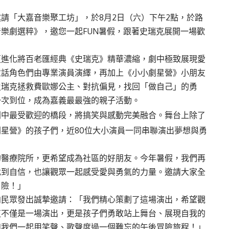
請「大嘉音樂聚工坊」，於8月2日（六）下午2點，於路
樂劇選粹》，邀您一起FUN暑假，跟著史瑞克展開一場歡
更進化將百老匯經典《史瑞克》精華濃縮，劇中極致展現愛
童話角色們由專業演員演繹，再加上《小小劇星營》小朋友
史瑞克拯救費歐娜公主、對抗偏見，找回「做自己」的勇
一次到位，成為嘉義最最強的親子活動。
劇中最受歡迎的橋段，將搞笑與感動完美融合。舞台上除了
星營》的孩子們，近80位大小演員一同串聯演出夢想與勇
的醫療院所，更希望成為社區的好朋友。今年暑假，我們再
找到自信，也讓觀眾一起感受愛與勇氣的力量。邀請大家全
冒險！」
向民眾發出誠摯邀請：「我們精心策劃了這場演出，希望觀
這不僅是一場演出，更是孩子們勇敢站上舞台、展現自我的
和我們一起用笑聲、歌聲度過一個難忘的午後冒險旅程！」