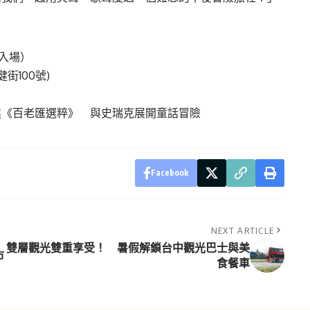
開放入場）
街100號)
走進《百老匯選粹》 與史瑞克展開童話冒險
Facebook
NEXT ARTICLE
雙層觀光雙重享受！ 暑假解鎖台中觀光巴士與美
市
食餐車