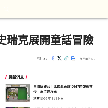
與史瑞克展開童話冒險
6 Min Read
Share
最新消息
白海豚離台！北市紅黃線10日7時恢復禁
停 車主速移車
地方
2026 年 8 月 9 日