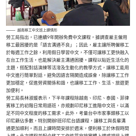
越南移工中文班上課情形
勞工局指出，已連續9年開辦免費中文課程，據調查雇主僱用
移工最困擾的是「語言溝通不良」；因此，雇主讓所聘僱移工
於每週工作之餘，利用假日學習中文，不僅可讓移工更快融入
在台工作生活，也能解決雇主溝通困擾。課程以貼近生活化的
主題，搭配對話演練等活潑及生動化的教學方式，讓移工能用
中文進行簡單對話，避免因語言隔閡造成誤會，除讓移工工作
更加穩定，促進勞資關係和諧，也讓移工工作、生活、旅遊更
加便利。
勞工局長林淑媛表示，下半年課程除越南、印尼、泰國、菲律
賓移工的初階日常用語班，亦規劃印尼移工進階中文班，以滿
足不同中文程度的移工需求。此外，考量台中市家事類移工以
印尼籍佔多數，特別開辦1班印尼台語課程，讓移工與長輩溝
通更加順利。而且上課時間安排於週末，便利移工於休假時間
上課。此次課程並配合移工工作性質安排實體上課或視訊上課