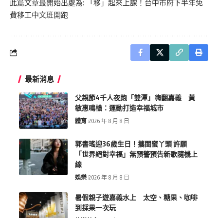
此篇文章最開始出處為:
「移」起來上課！台中市府下半年免
費移工中文班開跑
最新消息
父親節4千人夜跑「雙潭」嗨翻嘉義 黃
敏惠鳴槍：運動打造幸福城市
體育
2026 年 8 月 8 日
郭書瑤迎36歲生日！攜閨蜜丫頭 許願
「世界絕對幸福」無預警預告新歌隨機上
線
娛樂
2026 年 8 月 8 日
暑假親子遊嘉義水上 太空、糖果、咖啡
到採果一次玩