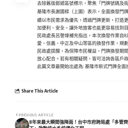
去除舊版郵遞區號標示，聚焦「門牌號碼及
基隆市長謝國樑（上圖）表示，全面換發門
續以市民需求為優先，透過門牌更新，打造
加便利、安全，讓外地旅客也能更容易找到
民政處長呂謦煒補充指出，本次換發作業自8
愛、信義、中正及中山等區的換發作業，規劃明
民政處提醒，為保障市民權益，門牌換發期
放心配合。若有相關疑問，皆可洽詢各區戶
此篇文章最開始出處為:
基隆市新式門牌全面
Share This Article
PREVIOUS ARTICLE
8年來最大瞬間強降雨！台中市府跨局處「多管齊