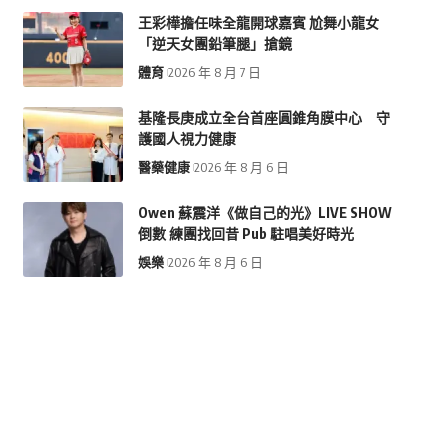
王彩樺擔任味全龍開球嘉賓 尬舞小龍女
「逆天女團鉛筆腿」搶鏡
體育
2026 年 8 月 7 日
基隆長庚成立全台首座圓錐角膜中心 守
護國人視力健康
醫藥健康
2026 年 8 月 6 日
Owen 蘇震洋《做自己的光》LIVE SHOW
倒數 練團找回昔 Pub 駐唱美好時光
娛樂
2026 年 8 月 6 日