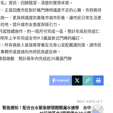
街名」資訊，回歸簡潔、清楚的實用本質。
牌，正是回應市民對於舊門牌辨識度不足的心聲，市府將持
更統一、更具辨識度的基隆市城市形象，讓市民日常生活更
目的地，提升城市友善度與吸引力。
月起陸續施作，約一個月可完成一區，預計年底前完成仁
年上半年完成全市19.5萬面新式門牌的編訂。
間，所有換掛人員皆將穿著反光背心並配戴識別證，請市民
政事務所或直接向市府民政處反映。
換發啟動 預計兩年內完成近20萬面門牌
Facebook
NEXT ARTICLE
緊急通知！配合台水緊急辦理閥類漏水搶修 台中