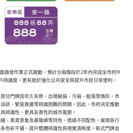
面換發作業正式啟動，預計分兩階段於2年內完成全市約19
升辨識度，更有助於強化公共安全與提升市民日常便利，
，部分門牌因年久失修，出現破損、污損、脫落等情形，市
件派送、緊急救援等辨識困難的問題。因此，市府決定推動
更具辨識性、更具友善性的城市風貌。
際線、黑鳶意象及基隆嶼等特色，透過不同配色，展現各行
過多色彩干擾，提升整體辨識性與視覺清晰度。新式門牌並