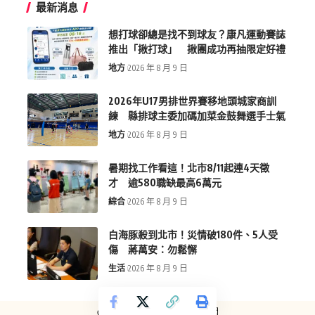
最新消息
想打球卻總是找不到球友？康凡運動賽誌
推出「揪打球」 揪團成功再抽限定好禮
地方
2026 年 8 月 9 日
2026年U17男排世界賽移地頭城家商訓
練 縣排球主委加碼加菜金鼓舞選手士氣
地方
2026 年 8 月 9 日
暑期找工作看這！北市8/11起連4天徵
才 逾580職缺最高6萬元
綜合
2026 年 8 月 9 日
白海豚殺到北市！災情破180件、5人受
傷 蔣萬安：勿鬆懈
生活
2026 年 8 月 9 日
copyright © more-new.tw 墨新聞