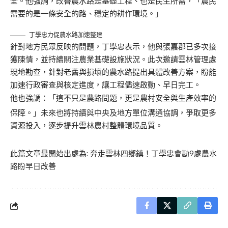
全。他強調，改善農水路是基礎工程、也是民生所需，「農民
需要的是一條安全的路、穩定的耕作環境。」
丁學忠力促農水路加速整建
針對地方民眾反映的問題，丁學忠表示，他與張嘉郡已多次接
獲陳情，並持續關注農業基礎設施狀況。此次邀請雲林管理處
現地勘查，針對老舊與損壞的農水路提出具體改善方案，盼能
加速行政審查與核定進度，讓工程儘速啟動、早日完工。
他也強調：「這不只是農路問題，更是農村安全與生產效率的
保障。」未來也將持續與中央及地方單位溝通協調，爭取更多
資源投入，逐步提升雲林農村整體環境品質。
此篇文章最開始出處為:
奔走雲林四鄉鎮！丁學忠會勘9處農水
路盼早日改善