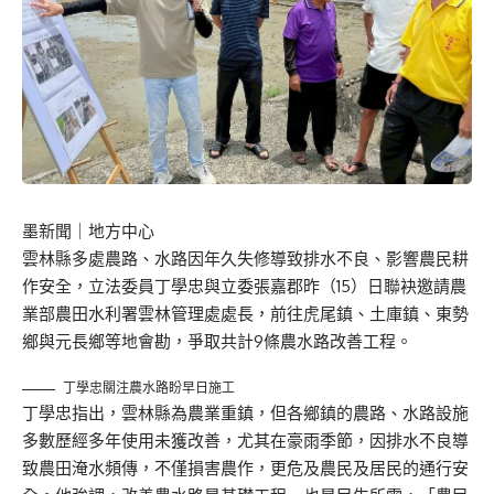
墨新聞
｜地方中心
雲林縣多處農路、水路因年久失修導致排水不良、影響農民耕
作安全，立法委員丁學忠與立委張嘉郡昨（15）日聯袂邀請農
業部農田水利署雲林管理處處長，前往虎尾鎮、土庫鎮、東勢
鄉與元長鄉等地會勘，爭取共計9條農水路改善工程。
丁學忠關注農水路盼早日施工
丁學忠指出，雲林縣為農業重鎮，但各鄉鎮的農路、水路設施
多數歷經多年使用未獲改善，尤其在豪雨季節，因排水不良導
致農田淹水頻傳，不僅損害農作，更危及農民及居民的通行安