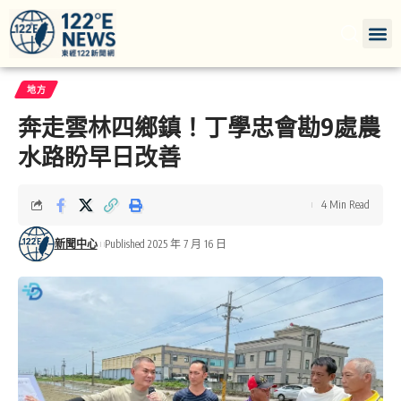
地方
奔走雲林四鄉鎮！丁學忠會勘9處農
水路盼早日改善
4 Min Read
新聞中心
Published 2025 年 7 月 16 日