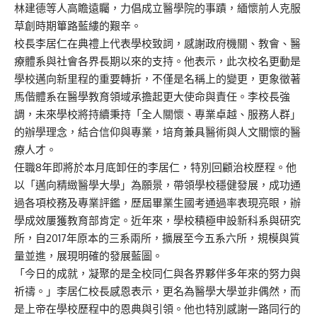
林建德等人高瞻遠矚，力倡成立醫學院的事蹟，緬懷前人克服
草創時期篳路藍縷的艱辛。
校長李居仁在典禮上代表學校致詞，感謝政府機關、教會、醫
療體系與社會各界長期以來的支持。他表示，此次校名更動是
學校邁向新里程的重要轉折，不僅是名稱上的變更，更象徵著
馬偕體系在醫學教育領域承擔起更大使命與責任。李校長強
調，未來學校將持續秉持「全人關懷、專業卓越、服務人群」
的辦學理念，結合信仰與專業，培育兼具醫術與人文關懷的醫
療人才。
任職8年即將於本月底卸任的李居仁，特別回顧治校歷程。他
以「邁向精緻醫學大學」為願景，帶領學校穩健發展，成功通
過各項校務及專業評鑑，歷屆畢業生國考通過率表現亮眼，辦
學成效屢獲教育部肯定。近年來，學校積極申設新科系與研究
所，自2017年原本的三系兩所，擴展至今五系六所，規模與質
量並進，展現明確的發展藍圖。
「今日的成就，凝聚的是全校同仁與各界夥伴多年來的努力與
祈禱。」李居仁校長感恩表示，更名為醫學大學並非偶然，而
是上帝在學校歷程中的恩典與引領。他也特別感謝一路同行的