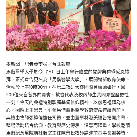
墨新聞
｜記者黃李舜／台北報導
馬偕醫學大學於今（16）日上午舉行隆重的揭牌典禮暨感恩禮
拜，正式宣告更名為「馬偕醫學大學」，展開嶄新教育使命。
活動於上午10時30分，在第二教研大樓國際會議廳舉行，逾
200位來自各界的貴賓、教會代表及校內師生共同見證歷史性
一刻。今天的典禮特別彰顯基督信仰精神，以感恩禮拜為核
心，回應上主恩典，引領馬偕體系醫學教育使命持續向前。
典禮由牧師張禕倫擔任司禮，並由董事林淑美禱告揭開序幕，
整場活動結合信仰、教育與歷史傳承，溫馨而隆重。學校邀請
馬偕紀念醫院前社服室主任陳景松牧師講述前董事長謝英皆、