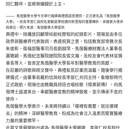
同仁夥伴，並將榮耀歸於上主。
馬偕醫學大學今天舉行揭牌典禮暨感恩禮拜，正式更名為「馬偕醫學
大學」，校長李居仁說校名更動是學校邁向新里程的重要轉折，承擔更大使命
與責任。照片來源：馬偕醫學大學提供
典禮中，除播放回顧學校創校歷程的紀錄影片，現場並由多位
政界與醫療界代表致詞，表達祝賀之意，包括教育部常務次長
朱俊彰、衛福部醫事司司長劉越萍、馬偕醫療財團法人董事長
蕭聰穎、馬偕紀念醫院總院院長張文瀚，及校友會代表林宜鋒
會長等人，皆肯定馬偕醫學大學長年對醫學教育的貢獻。
在莊嚴的詩歌與經文聲中，典禮氣氛莊重而溫馨。隨後舉行揭
牌儀式，由董事長戴約信與校長李居仁共同主持，象徵新時代
正式啟航。現場也由教職員詩班合唱校歌《偉業薪傳》，向馬
偕博士遠渡來台、奉獻醫療宣教的精神致敬，宣示傳承不息的
使命。
馬偕醫學大學表示，未來將持續以「哪裡有需要，就往哪裡
去」的精神，深耕醫學教育，盼成為社會注入溫柔而堅實醫療
力量的重要標竿。
此篇文章最開始出處為:
馬偕醫學大學揭牌 李居仁校長卸任