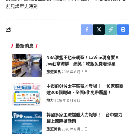
前見證歷史時刻
最新消息
NBA灌籃王也來朝聖！LaVine現身饗 A
Joy狂拿海鮮 網笑：吃飯免費看球星
旅遊美食
2026 年 8 月 6 日
中市府8/14太平區徵才登場！ 10家廠商
逾300個職缺、全面E化免帶履歷！
地方
2026 年 8 月 6 日
韓國多家主流媒體大力報導！ 台中魅力
躍上國際掀話題
旅遊美食
2026 年 8 月 6 日