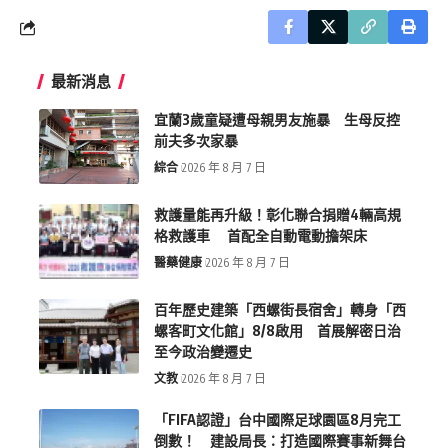
最新消息
宜蘭3歲童疑遭母親男友施暴 生母反控
前夫多次家暴
綜合
2026 年 8 月 7 日
救護量能再升級！彰化聯合捐贈4輛高規
格救護車 首配全自動電動擔架床
醫藥健康
2026 年 8 月 7 日
百年歷史建築「西螺街長宿舍」轉身「西
螺客町文化館」8/8啟用 首展解密日治
至今政治變遷史
文教
2026 年 8 月 7 日
「FIFA認證」台中國際足球園區8月完工
倒數！ 建設局長：打造國際賽事新舞台