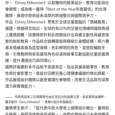
中，《Story EMonster》以其獨特的敘事設計、教育功能與社
會關懷，成為唯一獲得「Best of the Year年度最佳」的台灣
團隊，展現中原商設系深厚的跨域整合與國際競爭力。
作品《Story EMonster》聚焦於全球兒童面臨的「情緒教育」
議題。根據研究指出，全球約有20%的兒童在情緒辨識與表達
上遭遇困難，該團隊即針對此問題設計出具備互動性與感官探
索的創新教具。作品結合旋轉面部與模組化身體結構，將六種
基本情緒具象為造型吸睛、色彩鮮明的角色，並搭配輔助手
冊，引導教師與家長運用角色扮演與故事互動協助兒童認識情
緒，提升溝通技巧與同理心。
國際評審團對本作品給予高度肯定，指出其兼具敘事性、教育
性與社會影響力，是設計回應兒童心理健康議題的傑出典範。
作品展現設計團隊以創意實踐社會關懷、改善生活品質的深厚
潛力與實踐能力。
中原商設系三位得獎學生由左至右分別為黃立安、吳若豪與孫康軒，
攜手創作《Story EMonster》，勇奪iF設計年度最佳。
獲獎學生表示：「能代表中原大學登上國際設計舞台，獲得如
此殊榮，我們深感榮幸與感動。」他們也期許自己未來持續深