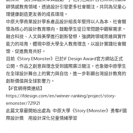
耕情感教育領域，透過設計引發更多社會關注，共同為兒童心
理健康創造更友善的成長環境。
中原大學商業設計學系產品設計組長年堅持以人為本、社會關
懷為核心的設計教育導向，鼓勵學生從日常問題中觀察需求，
融合科技、人文與美學進行創新發想，強調跨領域思維與實作
能力的培育，體現中原大學全人教育理念，以設計實踐社會關
懷、促進教育共好。
目前《Story EMonster》已於iF Design Award官方網站正式
公開，作品之創意與理念受到國際廣泛關注，也象徵中原學生
在全球設計舞台上的實力與自信，進一步彰顯台灣設計教育的
創新價值與全球影響力。
【iF官網得獎連結】
https://ifdesign.com/en/winner-ranking/project/story-
emonster/721921
此篇文章最開始出處為:
中原大學《Story EMonster》勇奪iF國
際設計獎 用設計深化兒童情緒學習