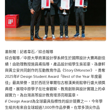
墨新聞
｜記者韋石／綜合報導
綜合報導／中原大學商業設計學系師生於國際設計大賽再創佳
績！由助理教授施昌甫指導，產品設計組學生吳若豪、孫康軒
與黃立安共同創作的互動教育作品《Story EMonster》，勇奪
2025年iF Design Student Award「Best of the Year 年度最
佳」最高榮譽，並於西班牙畢爾包古根漢美術館舉行盛大頒獎
典禮，展現中原學子在社會觀察、教育創新與設計實踐上的卓
越實力，為台灣高等設計教育增添亮眼篇章。
iF Design Award為全球最具指標性的設計競賽之一，今年學
生組共有來自全球超過7,000件作品參賽。在眾多頂尖作品