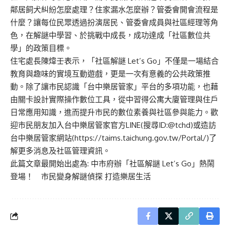
鄰居飼犬糾紛怎麼處理？住家漏水怎麼辦？管委會開會流程是
什麼？讓每位民眾透過扮演居民、管委會成員與社區經理等角
色，在解謎中學習、於挑戰中成長，成功達成「社區數位共
學」的政策目標。
住宅處長陳煒壬表示，「社區解謎 Let’s Go」不僅是一場結合
教育與趣味的實境互動遊戲，更是一次有意義的公共政策推
動。除了讓市民認識「台中樂居管家」平台的多項功能，也藉
由關卡設計實際操作數位工具，從中習得公寓大廈管理與住戶
日常應用知識，進而提升市民的數位素養與社區參與能力。歡
迎市民朋友加入台中樂居管家官方LINE(搜尋ID:@tchd)或造訪
台中樂居管家網站(
https://taims.taichung.gov.tw/Portal/
)了
解更多消息及社區管理資訊。
此篇文章最開始出處為:
中市府辦「社區解謎 Let’s Go」熱鬧
登場！ 市民變身解謎偵探 打造樂居生活