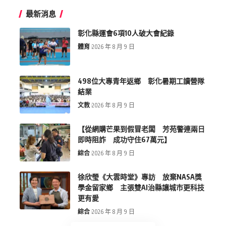
最新消息
彰化縣運會6項10人破大會紀錄
體育
2026 年 8 月 9 日
498位大專青年返鄉 彰化暑期工讀營隊
結業
文教
2026 年 8 月 9 日
【從網購芒果到假冒老闆 芳苑警連兩日
即時阻詐 成功守住67萬元】
綜合
2026 年 8 月 9 日
徐欣瑩《大雲時堂》專訪 放棄NASA獎
學金留家鄉 主張雙AI治縣讓城市更科技
更有愛
綜合
2026 年 8 月 9 日