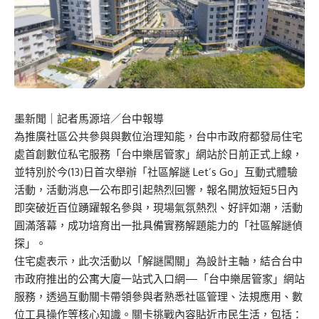
墨新聞
｜記者馬源培／台中報導
為推廣社區公共參與與數位治理知能，台中市政府都發局住宅
處首創數位私宅服務「台中樂居管家」網站於日前正式上線，
並特別於今(13)日首次舉辦「社區解謎 Let’s Go」互動式體驗
活動，活動消息一公布即引起熱烈回響，報名開放短短5日內
即突破近百位踴躍報名參與，現場氣氛熱烈、好評如潮，活動
圓滿落幕，成功培育出一批具備實務解題能力的「社區解謎偵
探」。
住宅處表示，此次活動以「解謎闖關」為設計主軸，結合台中
市政府推出的公寓大廈一站式入口網—「台中樂居管家」網站
服務，透過互動關卡帶領參與者熟悉社區管理、法規應用、數
位工具操作等核心知識。關卡挑戰內容貼近市民生活，包括：