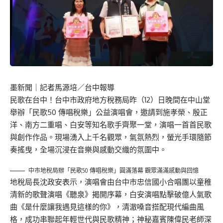
墨新聞
｜記者馬源培／台中報導
民歌在台中！台中市政府地方稅務局昨（12）日晚間在中山堂
舉辦「民歌50 傳唱稅樂」公益演唱會，邀請到施孝榮、殷正
洋、南方二重唱、白安等知名歌手齊聚一堂，演唱一首首民歌
與創作作品。現場湧入上千名觀眾，氣氛熱烈，螢光手環隨節
奏搖曳，全場沉浸在音樂與感動交織的氛圍中。
中市地稅局辦「民歌50 傳唱稅樂」圓滿落幕 觀眾滿滿感動與回憶
地稅局長沈政安表示，演唱會由台中市忠信國小合唱團以童稚
清新的歌聲演唱《聽泉》揭開序幕，白安演唱點擊破億人氣歌
曲《是什麼讓我遇見這樣的你》，清澈嗓音搭配現代編曲風
格，成功串聯起年輕世代與民歌精神；神秘嘉賓陳偉民老師深