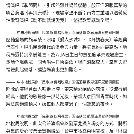
情演唱《季節雨》，引起熱烈共鳴與感動；殷正洋溫暖真摯的
嗓音演唱《再別康橋》，現場掌聲不斷；南方二重唱以溫馨感
性歌聲演唱《動不動就說愛我》，悠揚歌聲感動全場。
中市地稅局辦「民歌50 傳唱稅樂」圓滿落幕 觀眾滿滿感動與回憶
壓軸登場的施孝榮，演唱《歸人沙城》、《拜訪春天》等經典
代表作，唱出民歌時代的滄桑與力量，將氣氛推向最高點。地
稅局還特別準備驚喜，為7月6日生日的壽星施孝榮現場慶生，
邀請全場觀眾一同合唱生日快樂歌，場面溫馨感人，掌聲與祝
福聲此起彼落，讓這場演出更加難忘。
中市地稅局辦「民歌50 傳唱稅樂」圓滿落幕 觀眾滿滿感動與回憶
昨晚的演唱會藝人輪番上陣，帶來精彩絕倫的表演，從流行到
經典，他們的歌聲像一部時光機，帶領大家回到青春時代，如
魔法般絢爛精采，讓每個人都度過了一個難忘的夜晚。
中市地稅局辦「民歌50 傳唱稅樂」圓滿落幕 觀眾滿滿感動與回憶
地稅局說明，此次公益演唱會以發票兌換入場券的方式，將所
募集的愛心發票全數捐贈給「台中市私立惠明盲校」及「財團