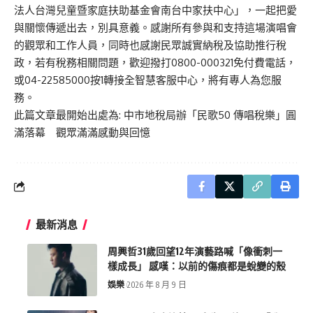
法人台灣兒童暨家庭扶助基金會南台中家扶中心」，一起把愛
與關懷傳遞出去，別具意義。感謝所有參與和支持這場演唱會
的觀眾和工作人員，同時也感謝民眾誠實納稅及協助推行稅
政，若有稅務相關問題，歡迎撥打0800-000321免付費電話，
或04-22585000按1轉接全智慧客服中心，將有專人為您服
務。
此篇文章最開始出處為:
中市地稅局辦「民歌50 傳唱稅樂」圓
滿落幕 觀眾滿滿感動與回憶
最新消息
周興哲31歲回望12年演藝路喊「像衝刺一
樣成長」 感嘆：以前的傷痕都是蛻變的殼
娛樂
2026 年 8 月 9 日