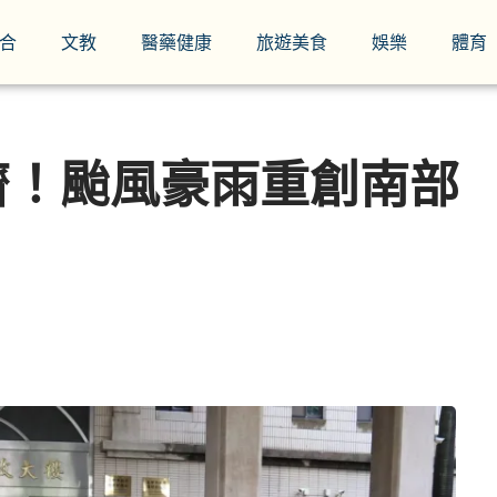
合
文教
醫藥健康
旅遊美食
娛樂
體育
！颱風豪雨重創南部 