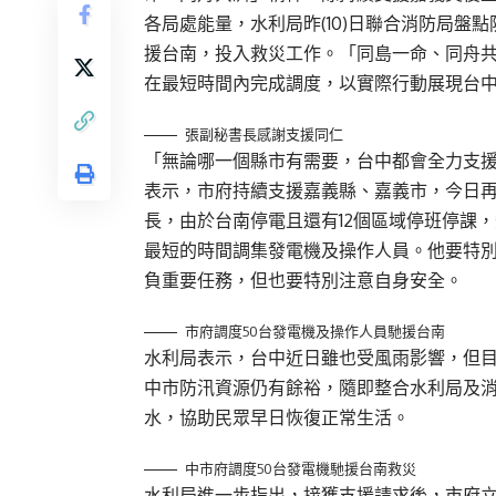
各局處能量，水利局昨(10)日聯合消防局盤
援台南，投入救災工作。「同島一命、同舟
在最短時間內完成調度，以實際行動展現台
張副秘書長感謝支援同仁
「無論哪一個縣市有需要，台中都會全力支
表示，市府持續支援嘉義縣、嘉義市，今日
長，由於台南停電且還有12個區域停班停課
最短的時間調集發電機及操作人員。他要特
負重要任務，但也要特別注意自身安全。
市府調度50台發電機及操作人員馳援台南
水利局表示，台中近日雖也受風雨影響，但
中市防汛資源仍有餘裕，隨即整合水利局及
水，協助民眾早日恢復正常生活。
中市府調度50台發電機馳援台南救災
水利局進一步指出，接獲支援請求後，市府