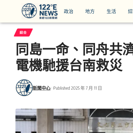
政治
地方
生活
綜
綜合
同島一命、同舟共濟
電機馳援台南救災
新聞中心
Published 2025 年 7 月 11 日