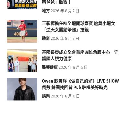
察爸爸」致敬！
地方
2026 年 8 月 7 日
王彩樺擔任味全龍開球嘉賓 尬舞小龍女
「逆天女團鉛筆腿」搶鏡
體育
2026 年 8 月 7 日
基隆長庚成立全台首座圓錐角膜中心 守
護國人視力健康
醫藥健康
2026 年 8 月 6 日
Owen 蘇震洋《做自己的光》LIVE SHOW
倒數 練團找回昔 Pub 駐唱美好時光
娛樂
2026 年 8 月 6 日