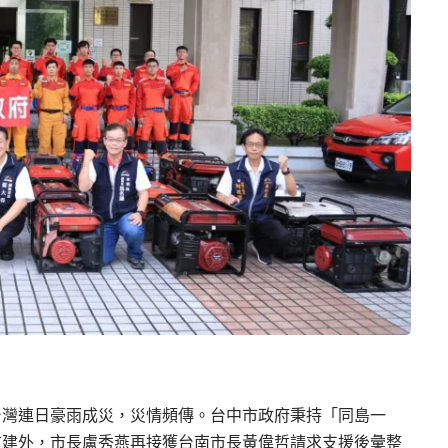
台灣連日豪雨成災，災情頻傳。台中市政府秉持「同島一
重建外，市長盧秀燕再接獲台南市長黃偉哲請求支援後彙整