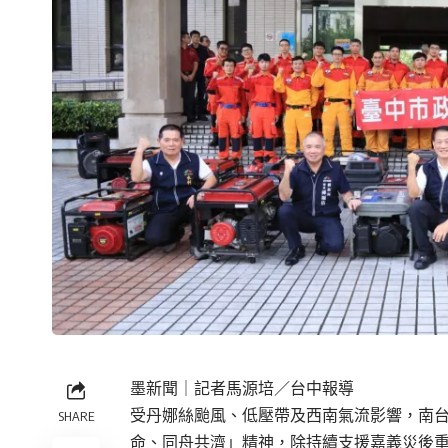
墨新聞
｜記者馬源培／台中報導
受丹娜絲颱風、低壓帶及西南氣流影響，南
SHARE
命、同舟共濟」精神，除持續支援嘉義災後