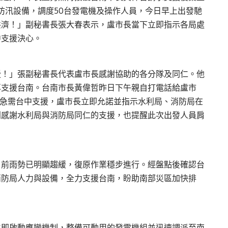
點防汛設備，調度50台發電機及操作人員，今日早上出發馳
共濟！」副秘書長張大春表示，盧市長當下立即指示各局處
中支援決心。
援！」張副秘書長代表盧市長感謝協助的各分隊及同仁。他
再支援台南。台南市長黃偉哲昨日下午親自打電話給盧市
，急需台中支援，盧市長立即允諾並指示水利局、消防局在
別感謝水利局與消防局同仁的支援，也提醒此次出發人員肩
目前雨勢已明顯趨緩，復原作業穩步進行。經盤點後確認台
消防局人力與設備，全力支援台南，盼助南部災區加快排
立即啟動應變機制，整備可動用的發電機組並迅速調派至南