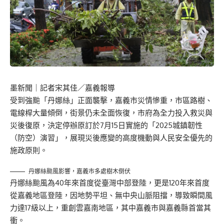
墨新聞
｜記者宋其佳／嘉義報導
受到強颱「丹娜絲」正面襲擊，嘉義市災情慘重，市區路樹、
電線桿大量傾倒，街景仍未全面恢復，市府為全力投入救災與
災後復原，決定停辦原訂於7月15日實施的「2025城鎮韌性
（防空）演習」，展現災後應變的高度機動與人民安全優先的
施政原則。
丹娜絲颱風影響，嘉義市多處樹木倒伏
丹娜絲颱風為40年來首度從臺灣中部登陸，更是120年來首度
從嘉義地區登陸，因地勢平坦、無中央山脈阻擋，導致瞬間風
力達17級以上，重創雲嘉南地區，其中嘉義市與嘉義縣首當其
衝。