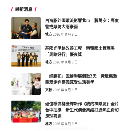
最新消息
白海豚外圍環流影響北市 蔣萬安：高度
警戒嚴防大雨豪雨
地方
2026 年 8 月 8 日
基隆光明路改善工程 榮獲國土管理署
「馬路好行」優良獎
地方
2026 年 8 月 8 日
「蝶戀花」瓷繪聯展倒數2天 黃敏惠邀
民眾走進嘉義感受生活美學
文教
2026 年 8 月 8 日
破億導演柳廣輝新作《我的神隊友》全片
台中拍攝 新生代偶像集結打造熱血奇幻
足球喜劇
地方
2026 年 8 月 8 日