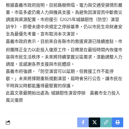
根據嘉義市政府說明，目前路樹倒塌、電力與交通受損情形嚴
重，市區多處仍需人力與機具支援。為避免因演習而中斷救災
調度與資源配置，市府援引《2025年城鎮韌性（防空）演習
訓令》，即便未達中央規定之停辦基準，仍以市民生命財產安
全為最優先考量，宣布取消本次演習。
嘉義市政府表示，目前來自各縣市的救援資源已陸續進駐，市
府團隊正全力以赴投入復原工作，目標是在最短時間內恢復市
容與市民生活秩序。未來將持續掌握災區需求，滾動調整人力
調度，並感謝各界支援與市民體諒。
嘉義市府強調，「防空演習可以延期，但救援工作不能停
歇。」未來將擇期重新規劃演習，屆時會另行公告，讓市民在
平時與災時都能獲得最堅實的保護。
此篇文章最開始出處為:
城鎮韌性演習停辦 嘉義市全力投入
風災復原