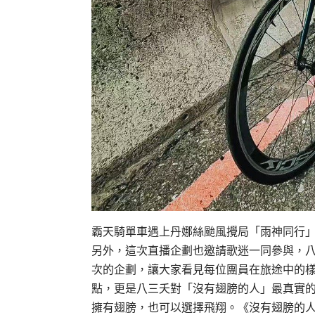
霸天騎單車遇上丹娜絲颱風攪局「雨神同行
另外，這次直播企劃也邀請歌迷一同參與，
次的企劃，讓大家看見每位團員在旅途中的
點，更是八三夭對「沒有翅膀的人」最真實
擁有翅膀，也可以選擇飛翔。《沒有翅膀的人》