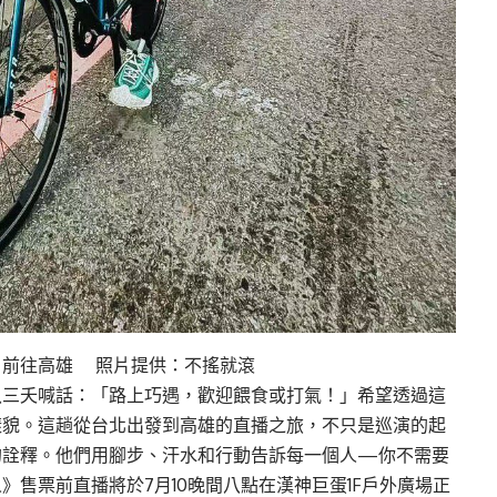
」前往高雄 照片提供：不搖就滾
八三夭喊話：「路上巧遇，歡迎餵食或打氣！」希望透過這
樣貌。這趟從台北出發到高雄的直播之旅，不只是巡演的起
的詮釋。他們用腳步、汗水和行動告訴每一個人—你不需要
售票前直播將於7月10晚間八點在漢神巨蛋1F戶外廣場正