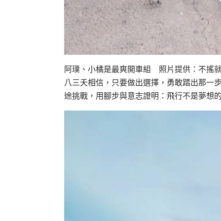
阿璞、小橘是最爽開車組 照片提供：不搖
八三夭相信，只要做出選擇，勇敢踏出那一
途挑戰，用腳步與意志證明：飛行不是夢想