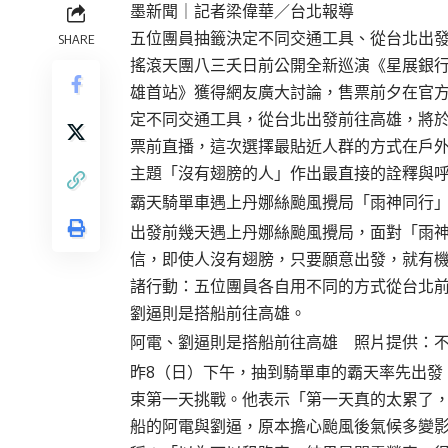
墨新聞
｜記者梁偉華／台北報導
五位團員抽籤決定不同交通工具、從台北出
SHARE
搖滾天團八三夭日前公開全新巡演《星展銀行 
雄首站》獲得網友廣大討論，售票前夕在官
定不同交通工具，從台北出發前往高雄，將於
票前直播，這次選擇最貼近人群的方式在戶
主題「沒有翅膀的人」作出最直接的詮釋與
霸天騎單車遇上丹娜絲颱風攪局「雨神同行
出發前幾天遇上丹娜絲颱風攪局，面對「雨
信，即使人沒有翅膀，只要願意出發，就有
諸行動：五位團員各自用不同的方式從台北
劉逼則是搭船前往高雄。
阿電、劉逼則是搭船前往高雄 照片提供：
昨8（日）下午，抽到騎單車的霸天率先出發
束第一天挑戰。他表示「第一天真的太累了
船的阿電與劉逼，原本擔心颱風後氣候多變