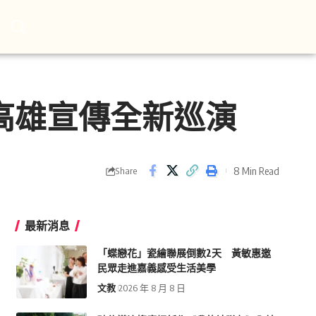
高雄宣傳全新巡演
8 Min Read
Share
最新消息
「蝶戀花」瓷繪聯展倒數2天 黃敏惠邀
民眾走進嘉義感受生活美學
文教
2026 年 8 月 8 日