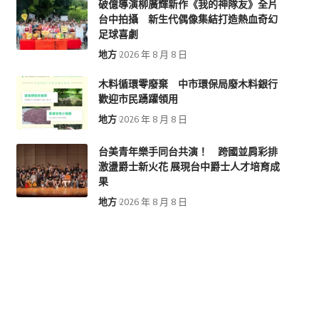
破億導演柳廣輝新作《我的神隊友》全片
台中拍攝 新生代偶像集結打造熱血奇幻
足球喜劇
地方
2026 年 8 月 8 日
木料循環零廢棄 中市環保局廢木料銀行
歡迎市民踴躍領用
地方
2026 年 8 月 8 日
台美青年樂手同台共演！ 跨國並肩彩排
激盪爵士新火花 展現台中爵士人才培育成
果
地方
2026 年 8 月 8 日