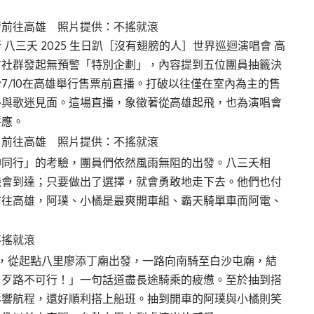
發前往高雄 照片提供：不搖就滾
八三夭 2025 生日趴［沒有翅膀的人］世界巡迴演唱會 高
方社群發起無預警「特別企劃」，內容提到五位團員抽籤決
7/10在高雄舉行售票前直播。打破以往僅在室內為主的售
外與歌迷見面。這場直播，象徵著從高雄起飛，也為演唱會
呼應。
」前往高雄 照片提供：不搖就滾
神同行」的考驗，團員們依然風雨無阻的出發。八三夭相
機會到達；只要做出了選擇，就會勇敢地走下去。他們也付
前往高雄，阿璞、小橘是最爽開車組、霸天騎單車而阿電、
不搖就滾
，從起點八里廖添丁廟出發，一路向南騎至白沙屯廟，結
，歹路不可行！」一句話道盡長途騎乘的疲憊。至於抽到搭
影響航程，還好順利搭上船班。抽到開車的阿璞與小橘則笑