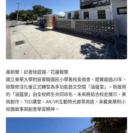
墨新聞
｜記者徐庭揚／花蓮報導
國立東華大學附設實驗國民小學舊校長宿舍，閒置超過20年，
經整修活化後正式轉型為多功能藝文空間「涵蘊堂」。新啟用
的「涵蘊堂」由全校師生共同命名，未來將結合校史展示、美
術創作、TED講堂、AR/VR互動時光廊等用途，承載東華附小
校園故事與創意學習精神。