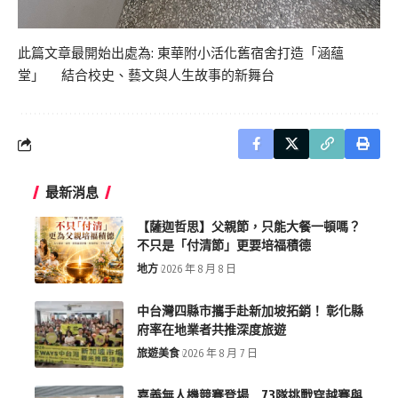
此篇文章最開始出處為:
東華附小活化舊宿舍打造「涵蘊
堂」 結合校史、藝文與人生故事的新舞台
最新消息
【薩迦哲思】父親節，只能大餐一頓嗎？
不只是「付清節」更要培福積德
地方
2026 年 8 月 8 日
中台灣四縣市攜手赴新加坡拓銷！ 彰化縣
府率在地業者共推深度旅遊
旅遊美食
2026 年 8 月 7 日
嘉義無人機競賽登場 73隊挑戰穿越賽與