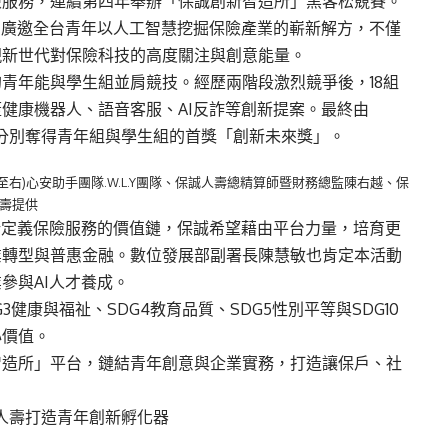
險服務，連續第四年舉辦「保誠創新智造所」黑客松競賽。
，廣邀全台青年以人工智慧挖掘保險產業的嶄新解方，不僅
現新世代對保險科技的高度關注與創意能量。
青年能與學生組並肩競技。經歷兩階段激烈競爭後，18組
健康機器人、語音客服、AI反詐等創新提案。最終由
團隊分別奪得青年組與學生組的首獎「創新未來獎」。
右)心安助手團隊.W.L.Y團隊、保誠人壽總精算師暨財務總監陳右越、保
人壽提供
新定義保險服務的價值鏈，保誠希望藉由平台力量，培育更
業轉型與普惠金融。數位發展部副署長陳慧敏也肯定本活動
參與AI人才養成。
健康與福祉、SDG4教育品質、SDG5性別平等與SDG10
心價值。
智造所」平台，鏈結青年創意與企業實務，打造讓保戶、社
人壽打造青年創新孵化器