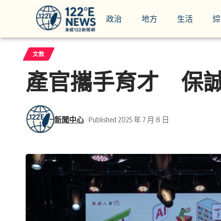
政治
地方
生活
綜
文教
產官攜手育才 保
新聞中心
Published 2025 年 7 月 8 日