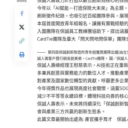
保誠人壽致力於打造以數位創新為核心的保
SHARE
今年以「AI賦能－打造保險大未來」為主題
刷新徵件紀錄，也吸引近百組團隊參與，展
本屆首度開放青年組報名，讓擁有實戰經驗的
入圍團隊在保誠員工教練團協助下，提出涵蓋
CardTie團隊及臺大「問天問地問保單」
第四屆保誠創新智造所青年組獲獎團隊出爐(由左至
誠人壽客戶暨行銷長劉美美、CardTie團隊。 圖／保誠
保誠人壽總經理王慰慈表示，AI技術正在重
多兼具創意與實務能力的數位人才，推動產
對產業及國家數位轉型的貢獻，呼籲更多企業
今年得獎作品也展現高度社會關懷，涵蓋SDG3
減少不平等等永續目標，體現科技向善的核
保誠人壽表示，未來將持續深化「保誠創新
會與產業三方共贏的創新生態系。
此篇文章最開始出處為:
產官攜手育才 保誠