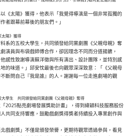
彬以《太陽》獲得，他表示「我覺得導演是一個非常孤獨的
創作者跟幕前幕後的朋友們。」
《太陽》獲得
術科系的五校大學生，共同頒發給同黨劇團《父親母親》奪
默劇演員與布袋戲師傅合作，卻因理念不同而分道揚鑣，
」他感性致謝導演蘇洋徵與所有演出、設計團隊，並特別感
土地的味道。」邱安忱最後也向觀眾深深致意：「《父親母
中不斷問自己『我是誰』的人。謝謝每一位走進劇場的觀
校大學生 共同頒發給同黨劇團《父親母親》奪得
「2025點亮劇場發展獎助計畫」，得到緯穎科技服務股份
個人共同支持響應，鼓勵戲劇獎得獎者持續投入專業創作與
臺北戲劇獎」不僅是頒發榮譽，更期待觀眾透過參與，看見