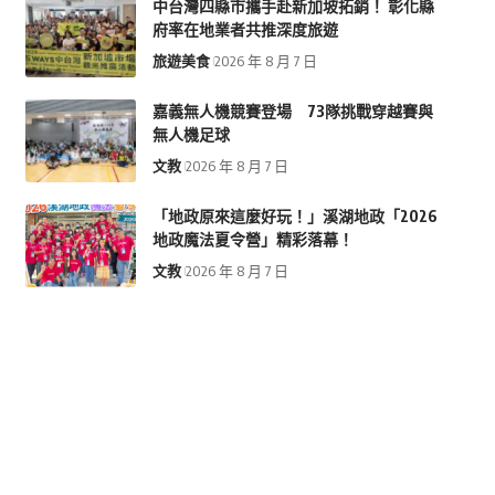
中台灣四縣市攜手赴新加坡拓銷！ 彰化縣
府率在地業者共推深度旅遊
旅遊美食
2026 年 8 月 7 日
嘉義無人機競賽登場 73隊挑戰穿越賽與
無人機足球
文教
2026 年 8 月 7 日
「地政原來這麼好玩！」溪湖地政「2026
地政魔法夏令營」精彩落幕！
文教
2026 年 8 月 7 日