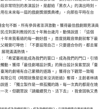
一段非常特別的表演設計，是獻給「黑衣人」的演出時刻，
沿用在未來每一屆的戲劇獎頒獎典禮」，向那些平時在台
場金句不斷，所有參與者澎湃激動。獲得最佳戲劇類男演員
村民戊到莫利教授的五十年舞台歲月，動情說道：「這個
五十年來我看過的每一齣好戲。」首度挑戰音樂劇就奪下最
故父親曾叮嚀他：「不要設限自己，只要適合你的，都去嘗
」展現滿滿熱情。
尾：「希望藝術能成為我們的窗口，成為我們的門口，引領
受觸動。獲得「最佳劇場設計獎」的舞台設計吳紫莖說「臺
，臺灣的劇場有自己累積的道路。」獲得台下觀眾一致喝
思有限公司《時間就像是從來沒消逝過》奪得，主創者林靖
動說道：「獨立製作是一條孤獨的路，每一次真的都是在燒
後一次，但觀眾說『請繼續努力、活下去』，我會固執又勇
藝術能成為我們的窗口，成為我們的門口，引領我們看向更宏遠的遠