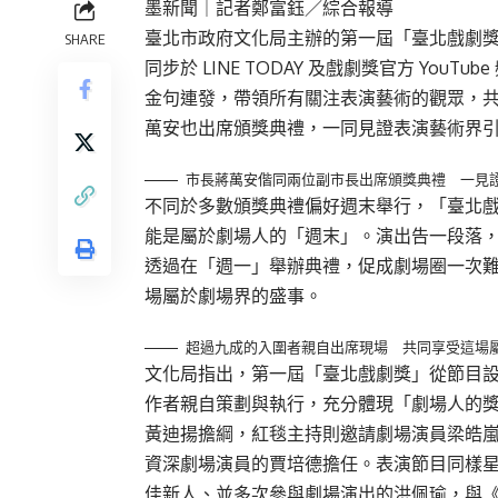
墨新聞
｜記者鄭富鈺／綜合報導
臺北市政府文化局主辦的第一屆「臺北戲劇獎
SHARE
同步於 LINE TODAY 及戲劇獎官方 Yo
金句連發，帶領所有關注表演藝術的觀眾，
萬安也出席頒獎典禮，一同見證表演藝術界
市長蔣萬安偕同兩位副市長出席頒獎典禮 一見
不同於多數頒獎典禮偏好週末舉行，「臺北
能是屬於劇場人的「週末」。演出告一段落
透過在「週一」舉辦典禮，促成劇場圈一次
場屬於劇場界的盛事。
超過九成的入圍者親自出席現場 共同享受這場
文化局指出，第一屆「臺北戲劇獎」從節目
作者親自策劃與執行，充分體現「劇場人的
黃迪揚擔綱，紅毯主持則邀請劇場演員梁皓
資深劇場演員的賈培德擔任。表演節目同樣
佳新人、並多次參與劇場演出的洪佩瑜，與