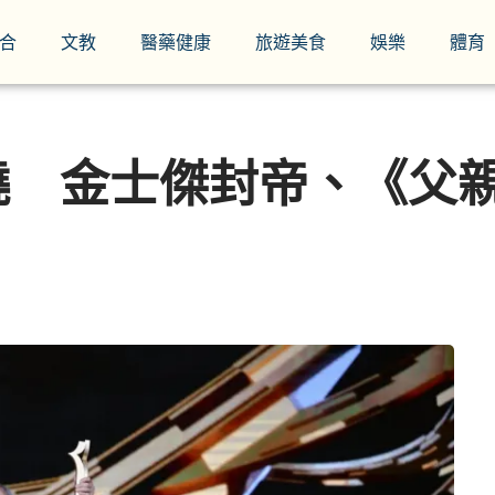
合
文教
醫藥健康
旅遊美食
娛樂
體育
曉 金士傑封帝、《父