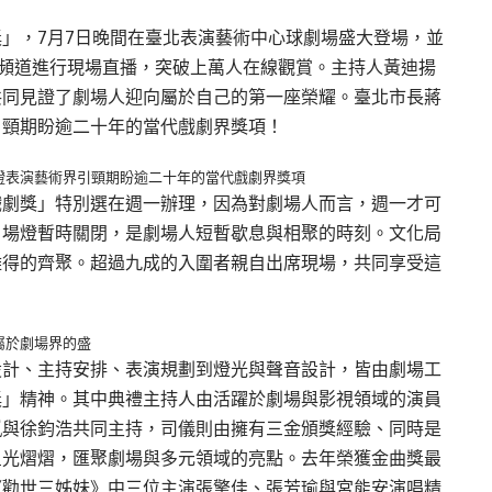
」，7月7日晚間在臺北表演藝術中心球劇場盛大登場，並
uTube 頻道進行現場直播，突破上萬人在線觀賞。主持人黃迪揚
共同見證了劇場人迎向屬於自己的第一座榮耀。臺北市長蔣
引頸期盼逾二十年的當代戲劇界獎項！
證表演藝術界引頸期盼逾二十年的當代戲劇界獎項
戲劇獎」特別選在週一辦理，因為對劇場人而言，週一才可
，場燈暫時關閉，是劇場人短暫歇息與相聚的時刻。文化局
難得的齊聚。超過九成的入圍者親自出席現場，共同享受這
屬於劇場界的盛
設計、主持安排、表演規劃到燈光與聲音設計，皆由劇場工
獎」精神。其中典禮主持人由活躍於劇場與影視領域的演員
嵐與徐鈞浩共同主持，司儀則由擁有三金頒獎經驗、同時是
星光熠熠，匯聚劇場與多元領域的亮點。去年榮獲金曲獎最
《勸世三姊妹》中三位主演張擎佳、張芳瑜與宮能安演唱精