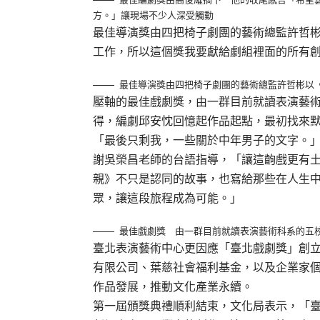
方。」讓現場不少人深受觸動
最佳導演獎由四把椅子劇團的藝術總監許哲
工作，所以這個獎我要獻給劇組裡面的所有
最佳導演獎由四把椅子劇團的藝術總監許哲彬以
壓軸的最佳戲劇獎，由一群目前就讀表演藝
得，編劇邱安忱回憶起作品起點，最初找來
「最後只剩我，一些關於中年男子的文字。
謝吳榮昌老師的台語指導，「讓這齣戲更有
親》不只是認同的故事，也寫給那些在人生
眾，讓這段旅程成為可能。」
最佳戲劇獎 由一群目前就讀表演藝術科系的五
臺北表演藝術中心更因應「臺北戲劇獎」創立
有限公司、葉慈社會福利基金，以及企業家
作品發展，推動文化產業永續。
第一屆頒獎典禮順利結束，文化局表示，「