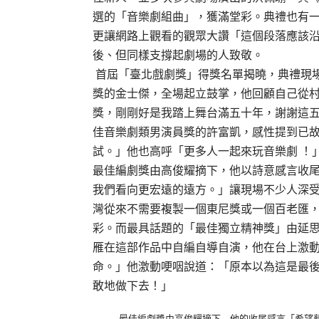
選的「音樂劇組曲」，獲滿堂彩。典禮也有
更讓網路上觀看的觀眾大讚「這個段落應該
後、但同樣支撐起劇場的人致敬。
首屆「臺北戲劇獎」得獎名單揭曉，典禮現
獎的金士傑，全場起立鼓掌，他回顧自己從
獎，剛剛好是我踏上舞台滿五十年，謝謝這
佳音樂劇類男演員獎的許富凱，感性提到已
試。」他也高呼「更多人一起來玩音樂劇 ！
最佳編劇獎由高俊耀摘下，他以詩意感言收
我們看向更宏遠的遠方。」讓現場不少人深
灣從來不需要複製一個東尼獎或一個百老匯
彩。而最具話題的「最佳獨立精神獎」由延
雁在這部作品中自編自導自演，他在台上激
命。」他激動哽咽說道：「原本以為這是最
敢地做下去！」
最佳編劇獎由高俊耀摘下 他的收尾感言「希望