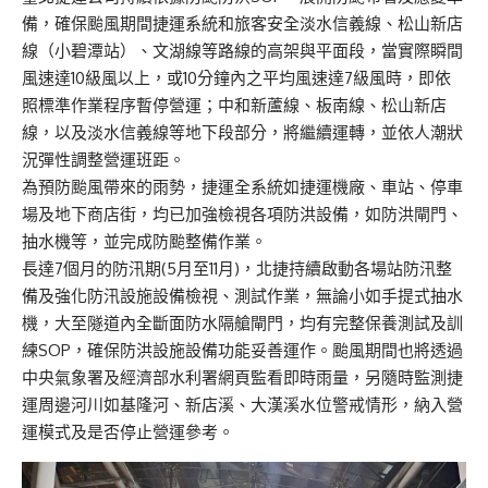
備，確保颱風期間捷運系統和旅客安全淡水信義線、松山新店
線（小碧潭站）、文湖線等路線的高架與平面段，當實際瞬間
風速達10級風以上，或10分鐘內之平均風速達7級風時，即依
照標準作業程序暫停營運；中和新蘆線、板南線、松山新店
線，以及淡水信義線等地下段部分，將繼續運轉，並依人潮狀
況彈性調整營運班距。
為預防颱風帶來的雨勢，捷運全系統如捷運機廠、車站、停車
場及地下商店街，均已加強檢視各項防洪設備，如防洪閘門、
抽水機等，並完成防颱整備作業。
長達7個月的防汛期(5月至11月)，北捷持續啟動各場站防汛整
備及強化防汛設施設備檢視、測試作業，無論小如手提式抽水
機，大至隧道內全斷面防水隔艙閘門，均有完整保養測試及訓
練SOP，確保防洪設施設備功能妥善運作。颱風期間也將透過
中央氣象署及經濟部水利署網頁監看即時雨量，另隨時監測捷
運周邊河川如基隆河、新店溪、大漢溪水位警戒情形，納入營
運模式及是否停止營運參考。