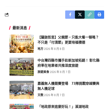
最新消息
【薩迦哲思】父親節，只能大餐一頓嗎？
不只是「付清節」更要培福積德
地方
2026 年 8 月 8 日
中台灣四縣市攜手赴新加坡拓銷！ 彰化縣
府率在地業者共推深度旅遊
旅遊美食
2026 年 8 月 7 日
嘉義無人機競賽登場 73隊挑戰穿越賽與
無人機足球
文教
2026 年 8 月 7 日
「地政原來這麼好玩！」溪湖地政