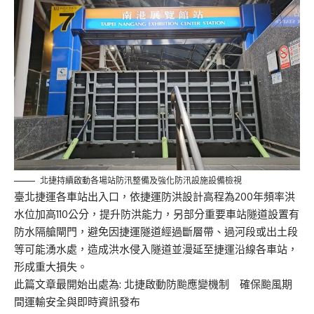
北捷持續啟動各場站防汛整備及強化防汛設施設備檢視
臺北捷運各車站出入口，依捷運防洪設計高程為200年頻率洪
水位加高110公分，提升防洪能力，另部分重要車站隧道設置有
防水隔艙閘門，避免因捷運隧道經過斷層帶、過河段或出土段
等可能湧水處，造成洪水侵入隧道並漫延至捷運沿線各車站，
形成重大損失。
此篇文章最開始出處為:
北捷啟動防颱應變機制 確保颱風期
間運輸安全與即時資訊發布