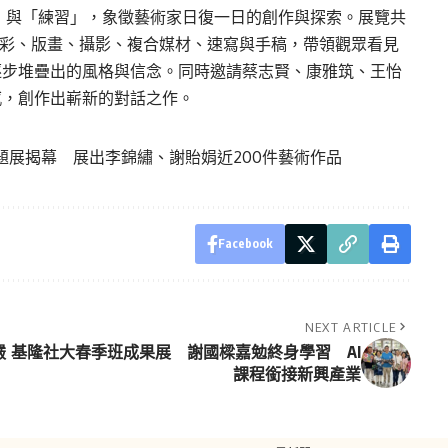
」意指「實踐」與「練習」，象徵藝術家日復一日的創作與探索。展覽共
水彩、版畫、攝影、複合媒材、速寫與手稿，帶領觀眾看見
逐步堆疊出的風格與信念。同時邀請蔡志賢、康雅筑、王怡
感，創作出嶄新的對話之作。
題展揭幕 展出李錦繡、謝貽娟近200件藝術作品
Facebook
NEXT ARTICLE
嚴
基隆社大春季班成果展 謝國樑嘉勉終身學習 AI
課程銜接新興產業