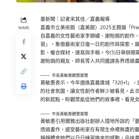
墨新聞
｜記者宋其佳／嘉義報導
嘉義市立美術館（嘉美館）2025主題展「Pract
SHARE
自嘉義的女性藝術家李錦繡、謝貽娟的創作，並以「Pr
習」，象徵藝術家日復一日的創作與探索。展
影、複合媒材、速寫與手稿。今(5)日舉辦
謝貽娟的親友、師長等人共同邀請各界透過
市長黃敏惠觀覽展覽
黃敏惠表示，今年適逢嘉義建城「320+1
的社會氛圍，讓女性創作者鮮少被看見。此
的新起點，盼觀眾能從她們的故事裡，看見
市長黃敏惠觀覽展覽
黃敏惠引用爾雅出版社創辦人隱地所說的「
透過畫作，感受藝術家在有限生命裡無盡的藝術
靜靜體會她們以日日練習換來的感動，品味