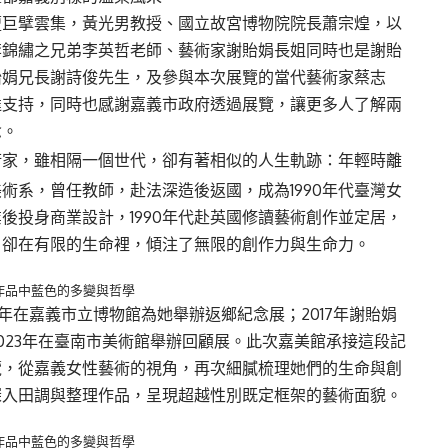
壇巨擘雲集，黃光男教授、國立故宮博物院院長蕭宗煌，以
李錦繡之兄弟李英哲老師、藝術家謝貽娟長姐同時也是謝貽
貽娟兄長謝詩俊先生，及參與本次展覽的當代藝術家蔡志
達支持，同時也感謝嘉義市政府透過展覽，讓更多人了解兩
念。
術家，雖相隔一個世代，卻有著相似的人生軌跡：年輕時離
術系，曾任教師，赴法深造後返國，成為1990年代臺灣女
後投身商業設計，1990年代赴英國修讀藝術創作並定居，
，卻在有限的生命裡，傾注了無限的創作力與生命力。
作品中藍色的多變與哲學
6年在嘉義市立博物館為她舉辦返鄉紀念展；2017年謝貽娟
023年在臺南市美術館舉辦回顧展。此次嘉美館承接這段記
覽，從嘉義女性藝術的視角，再次細膩梳理她們的生命與創
深入田調與整理作品，呈現超越性別既定框架的藝術面貌。
作品中藍色的多變與哲學