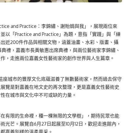
ice and Practice：李錦繡、謝貽娟與我」，展現兩位來
actice and Practice」為題，意指「實踐」與「練
出近200件作品與相關文物，涵蓋油畫、水彩、版畫、攝
開幕典禮，嘉義市長黃敏惠出席典禮，與兩位藝術家李錦繡、
畫作，走進兩位嘉義女性藝術家的創作世界與人生篇章。
」，這座城市的豐厚文化底蘊滋養了無數藝術家，然而過去保守
次展覽是對嘉義在地文史的再次整理，更是嘉義女性藝術史
女性在城市與文化中不可或缺的力量。
要在有限的生命裡，種一棵無限的文學樹」，期待民眾也能
光芒。展覽自6月27日起展至10月12日，歡迎走進館內，
畫都嘉義別樣的溫柔風采。