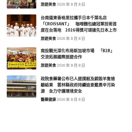
旅遊美食
2026 年 8 月 8 日
台南遠東香格里拉攜手日本千葉名店
「CROISSANT」 咖哩麵包總冠軍技術首
度在台落地 2026得獎可頌搶先日本上市
旅遊美食
2026 年 8 月 8 日
南投觀光深化布局新加坡市場 「B2B」
交流拓展國際旅遊合作
旅遊美食
2026 年 8 月 8 日
政院食藥署公布已人道撲殺及銷毀羊隻檢
驗結果 雲林縣政府持續追查戴奧辛污染
源 全力守護環境安全
醫藥健康
2026 年 8 月 8 日