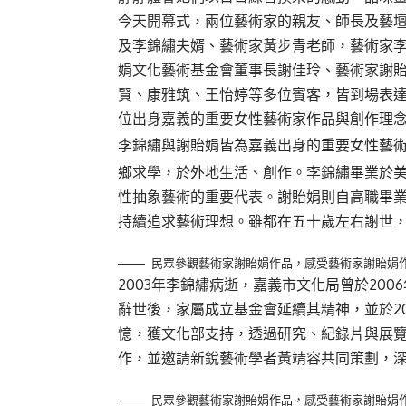
今天開幕式，兩位藝術家的親友、師長及藝
及李錦繡夫婿、藝術家黃步青老師，藝術家
娟文化藝術基金會董事長謝佳玲、藝術家謝
賢、康雅筑、王怡婷等多位賓客，皆到場表
位出身嘉義的重要女性藝術家作品與創作理
李錦繡與謝貽娟皆為嘉義出身的重要女性藝
鄉求學，於外地生活、創作。李錦繡畢業於美
性抽象藝術的重要代表。謝貽娟則自高職畢業
持續追求藝術理想。雖都在五十歲左右謝世
民眾參觀藝術家謝貽娟作品，感受藝術家謝貽娟
2003年李錦繡病逝，嘉義市文化局曾於200
辭世後，家屬成立基金會延續其精神，並於2
憶，獲文化部支持，透過研究、紀錄片與展
作，並邀請新銳藝術學者黃靖容共同策劃，
民眾參觀藝術家謝貽娟作品，感受藝術家謝貽娟