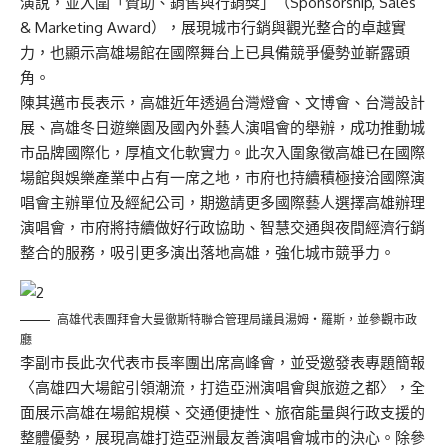
演說，並入圍「贊助、銷售與行銷獎」（Sponsorship, Sales
& Marketing Award），展現城市行銷與觀光整合的卓越實
力，也顯示高雄場館在國際舞台上已具備競爭優勢並嶄露頭
角。
陳其邁市長表示，高雄近年透過台灣燈會、文博會、台灣設計
展、高雄冬日遊樂園及國內外藝人演唱會的舉辦，成功推動城
市品牌國際化，厚植文化軟實力。此次入圍象徵高雄已在國際
場館與娛樂產業中占有一席之地，市府也持續積極接洽國際演
唱會主辦單位及經紀公司，期邀請更多國際藝人選擇高雄辦理
演唱會，市府將持續做好行政協助、智慧交通與夜間經濟行銷
整合的服務，吸引更多演出落地高雄，強化城市競爭力。
高雄代表團拜會大曼徹斯特聯合管理局議員湯姆・羅斯，並參觀市政
廳
李副市長此次代表市長率團出席高峰會，並受邀發表專題簡報
〈高雄四大場館引領潮流，打造亞洲演唱會與旅遊之都〉，全
面展示高雄在場館規模、交通便捷性、旅宿能量與行政支援的
整體優勢，展現高雄打造亞洲最友善演唱會城市的決心。除參