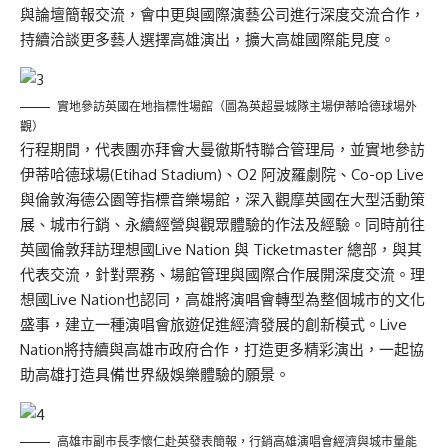
與論壇簡報交流，會中更與國際演藝公司進行深度交流合作，
持續洽談更多藝人選擇高雄演出，擴大高雄國際能見度。
實地參訪英國在地指標性場館（圖為英超曼城隊主場伊蒂哈德球場外
觀）
行程期間，代表團亦拜會大曼徹斯特聯合管理局，並實地參訪
伊蒂哈德球場(Etihad Stadium)、O2 阿波羅劇院、Co-op Live
與倫敦海德公園等指標音樂場館，深入觀摩英國在大型活動策
展、城市行銷、永續經營與觀眾體驗的作法及經驗。同時前往
英國倫敦拜訪理想國Live Nation 與 Ticketmaster 總部，與其
代表交流，針對票務、場館管理與國際合作展開深度交流。理
想國Live Nation也認同，高雄將演唱會轉型為整個城市的文化
盛事，建立一種演唱會旅遊促進經濟發展的創新模式。Live
Nation將持續與高雄市政府合作，打造更多精彩演出，一起協
助高雄打造具備世界級娛樂體驗的願景。
高雄市副市長李懷仁赴英發表簡報，行銷高雄演唱會經濟與城市量能