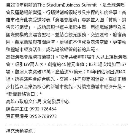
自2010年創辦的The StadiumBusiness Summit ，是全球演唱
會及運動場館營運、行銷與創新領域最具指標的年度盛事。高
雄市政府此次受邀發表「演唱會經濟」專題並入圍「贊助、銷
售與行銷獎」，成功展現世運主場館由單一用途場域轉型為具
國際規模的演唱會聖地。並結合觀光服務、交通運輸、旅宿商
圈、觀眾體驗與夜間經濟，讓場館不僅成為表演空間，更帶動
整體城市經濟活化，成為場館經營創新的典範。
高雄演唱會經濟持續攀升。112年共舉辦117場千人以上規模演唱
會，吸引139萬人次，創造約45億元產值；113年場次增加至157
場，觀演人次突破171萬，產值逾57億元；114年預估演出逾140
場。透過演唱會結合觀光、交通、住宿與商圈消費，高雄正穩
步打造以音樂為核心的新城市動能，持續推動城市經濟升級。
*新聞聯絡窗口：*
高雄市政府文化局 文創發展中心
陳嘉昇主任 0932-726464
葉正興課長 0953-768973
——————————————————————–
補充活動資訊：