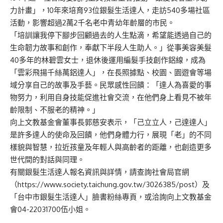
力計畫」，10年來培育93位銀髮生活達人，走訪540多場社區
活動，影響超過2萬2千名老中青幼年齡層的市民。
「培訓讓我停下腳步回顧過去的人生點滴，希望能透過自己的
生命韌力故事和創作，奉獻下半段人生助人。」從事美容美髮
40多年的林碧雲女士，退休後運用編髮手技創作鋁線，成為
「雲彩飛揚千絲萬鋁達人」，在長照據點、校園、園遊會等場
域分享自己的故事及手藝。民眾感性回饋：「達人為喜愛的事
物努力，利用自身技能促進社會交流，在他們身上看見不被年
齡限制、不服老的精神。」
向上文教基金會董事長郭慈安表示，「己立立人，己達達人」
是許多達人的使命及回饋，他們身體力行，展現「老」的不同
樣貌與智慧，拉近孩童及年輕人與高齡者的距離，也創造更多
世代間的對話與同理。
有關銀髮生活達人報名資訊與詳情，請查詢社會局官網
（
https://www.society.taichung.gov.tw/3026385/post
）及
「台中市銀髮生活達人」臉書粉絲專頁，或洽詢向上文教基金
會04-22031700伍小姐。