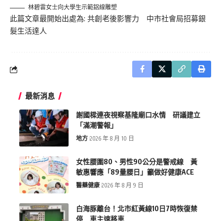
林碧雲女士向大學生示範鋁線雕塑
此篇文章最開始出處為:
共創老後影響力 中市社會局招募銀
髮生活達人
最新消息
謝國樑連夜視察基隆廟口水情 研議建立
「滿潮警報」
地方
2026 年 8 月 10 日
女性腰圍80、男性90公分是警戒線 黃
敏惠響應「89量腰日」籲做好健康ACE
醫藥健康
2026 年 8 月 9 日
白海豚離台！北市紅黃線10日7時恢復禁
停 車主速移車