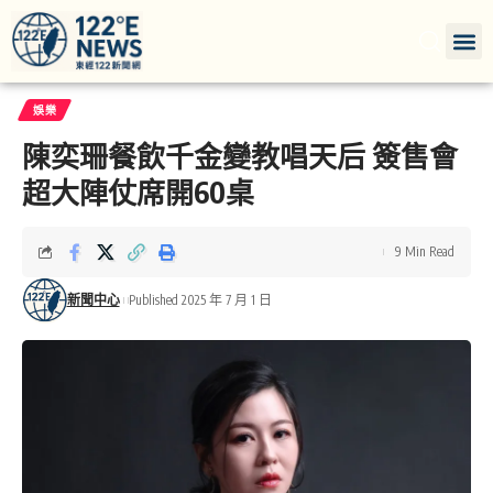
娛樂
陳奕珊餐飲千金變教唱天后 簽售會
超大陣仗席開60桌
9 Min Read
新聞中心
Published 2025 年 7 月 1 日