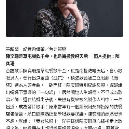
墨新聞
｜記者梁偉華／台北報導
陳奕珊是草屯餐飲千金，也是南投教唱天后 照片提供：陳
奕珊
台語歌手陳奕珊是草屯餐飲千金，也是南投教唱天后，自小歌
喉過人，發行出道單曲〈紅花〉，精湛歌藝被三立戲劇《願
望》選為片頭金曲，一砲而紅！陳奕珊特別感謝母親，娓娓說
出媽媽下意識的「一句話」，居然讓她人生轉彎，不但成為歌
唱老師，還在結婚生子後，居然有機會被名製作人相中，一舉
出道，成為發片歌手！原來當年有一個鄉親阿姨到她家的快餐
店包便當，順口問陳媽媽想學唱歌要找誰，陳奕珊的媽媽想也
不想，就說：「我女兒呀！」就這樣讓陳奕珊無心插柳走上歌
唱之路！她近期在中部舉辦專輯簽唱會，席開60桌，冠蓋雲