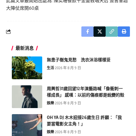
此篇文章最開始出處為:
陳奕珊餐飲千金變教唱天后 簽售會超
大陣仗席開60桌
最新消息
無患子樹鬼見愁 洗衣沐浴樣樣妥
生活
2026 年 8 月 9 日
周興哲31歲回望12年演藝路喊「像衝刺一
樣成長」 感嘆：以前的傷痕都是蛻變的殼
娛樂
2026 年 8 月 9 日
OH YA DJ 木木迎接26歲生日 許願：「我
要當電影女主角！」
娛樂
2026 年 8 月 9 日