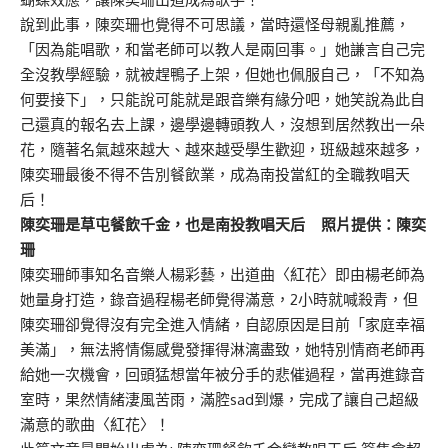
說到此事，陳奕珊也覺得不可思議，當時還怪母親亂推薦，
「因為能唱歌，和當老師可以教人是兩回事。」她謙言自己完
全沒教學經驗，就被趕鴨子上架，但她也佩服自己，「不知為
何要接下」，只能說可能就是跟音樂有緣分吧，她笑說為此自
己還真的報名去上課，邊學邊轉頭教人，沒想到居然教出一朵
花，隨著名氣越來越大、越來越受學生歡迎，班級越來越多，
陳奕珊最後不得不告別餐飲業，成為南投當紅的全職教唱天
后！
陳奕珊是草屯餐飲千金，也是南投教唱天后 照片提供：陳奕
珊
陳奕珊師事知名音樂人楊彩藝，出道曲〈紅花〉即由楊老師為
她量身打造，錄音過程楊老師覺得滿意，2小時就喊殺青，但
陳奕珊卻覺得沒有完全進入情緒，自認原因是目前「家庭幸福
美滿」，無法將情傷感覺發揮得淋漓盡致，她特別情商老師再
給她一次機會，回頭猛想當年被分手的悲催過程，當再進錄音
室時，果然情緒淒風苦雨，滿腔sad到爆，完成了讓自己超級
滿意的歌曲〈紅花〉！