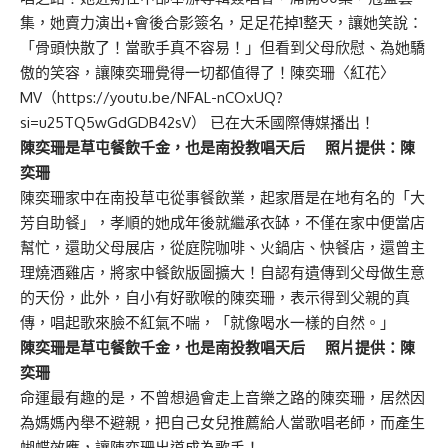
集，她賣力演出+會後合影簽名，足足花掉1整天，讓她笑說：
「骨頭快散了！當歌手真不容易！」但看到父母欣慰、為她驕
傲的笑容，讓陳奕珊覺得一切都值得了！陳奕珊〈紅花〉
MV（
https://youtu.be/NFAL-nCOxUQ?
si=u25TQ5wGdGDB42sV
） 已在大禾國際傳媒播出！
陳奕珊是草屯餐飲千金，也是南投教唱天后 照片提供：陳
奕珊
陳奕珊家中在南投草屯從事餐飲業，起家厝是在地有名的「大
芳自助餐」，孝順的她成年後就繼承衣缽，不僅在家中便當店
幫忙，還助父母展店，從庭院咖啡、火鍋店、快餐店，還曾主
理燒酒雞店，將家中餐飲版圖擴大！自認有遺傳到父母做生意
的天份，此外，自小有好歌喉的陳奕珊，表示得到父親的真
傳，唱起歌來臉不紅氣不喘，「就像喝水一樣的自然。」
陳奕珊是草屯餐飲千金，也是南投教唱天后 照片提供：陳
奕珊
命運最有趣的是，不曾想過會走上音樂之路的陳奕珊，居然因
為媽媽內舉不避親，把自己女兒推薦給人當歌唱老師，而產生
蝴蝶效應，讓陳奕珊出道成為歌手！