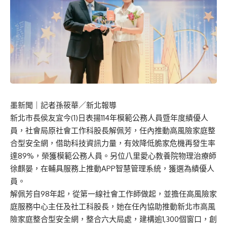
墨新聞
｜記者孫筱華／新北報導
新北市長侯友宜今(1)日表揚114年模範公務人員暨年度績優人
員，社會局原社會工作科股長解佩芳，任內推動高風險家庭整
合型安全網，借助科技資訊力量，有效降低脆家危機再發生率
達89%，榮獲模範公務人員。另位八里愛心教養院物理治療師
徐麒晏，在輔具服務上推動APP智慧管理系統，獲選為績優人
員。
解佩芳自98年起，從第一線社會工作師做起，並擔任高風險家
庭服務中心主任及社工科股長，她在任內協助推動新北市高風
險家庭整合型安全網，整合六大局處，建構逾1,300個窗口，創