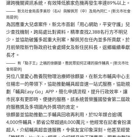
建跨機關資訊系統，有效降低脆家危機再發生率達89%以上。
新北社會局長李美珍（右4）與解佩芳（中）及局內同仁。(新北市社會
局提供)
為因應重大兒虐案件，新北市首創「用心網助，平安守護」兒
少查找機制，跨局處比對資料，精準查找2,388名行方不明兒
少，並協助破獲多起重大刑案，解佩芳在任內並多所貢獻，於
月前榮陞新竹縣政府社會處婦女及新住民科長，返鄉繼續奉獻
長才。
有「點子王」之稱的徐麒晏，教民眾如何正確的操作輔具。(新北市社
會局提供)
另位八里愛心教養院物理治療師徐麒晏，在新北市輔具中心主
任楊忠一的帶領下，協助推動輔具超音速一站式服務，協助規
劃「輔具Easy Go」APP，簡化申請流程，提升行政效率，讓
市民享有更即時、便捷的服務，該系統曾榮獲國發會第二屆政
府服務獎及多項國內外獎項的肯定。
徐麒晏並協助推動二手輔具回收再利用，於112年媒合逾1萬
4,000件輔具，節省公帑超過8,000萬元。他經常在記者會扮演
超人，介紹輔具超音速服務，令侯友宜印象深刻。他甚至經營