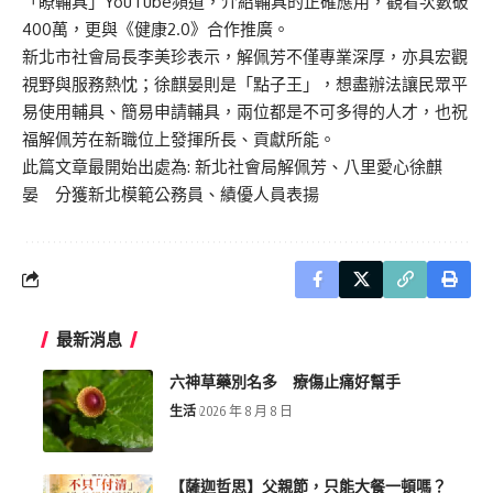
「瞭輔具」YouTube頻道，介紹輔具的正確應用，觀看次數破
400萬，更與《健康2.0》合作推廣。
新北市社會局長李美珍表示，解佩芳不僅專業深厚，亦具宏觀
視野與服務熱忱；徐麒晏則是「點子王」，想盡辦法讓民眾平
易使用輔具、簡易申請輔具，兩位都是不可多得的人才，也祝
福解佩芳在新職位上發揮所長、貢獻所能。
此篇文章最開始出處為:
新北社會局解佩芳、八里愛心徐麒
晏 分獲新北模範公務員、績優人員表揚
最新消息
六神草藥別名多 療傷止痛好幫手
生活
2026 年 8 月 8 日
【薩迦哲思】父親節，只能大餐一頓嗎？