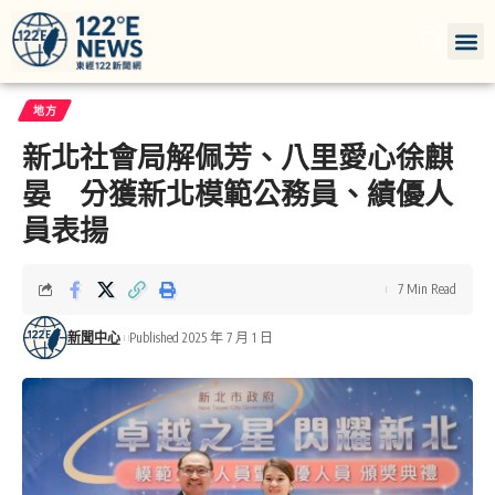
地方
新北社會局解佩芳、八里愛心徐麒
晏 分獲新北模範公務員、績優人
員表揚
7 Min Read
新聞中心
Published 2025 年 7 月 1 日