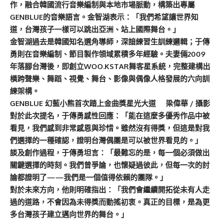
作，融合韓國流行音樂編制與本地市場脈動，構築出專屬
GENBLUE的音樂語言。金智湖表示：「我們希望讓世界知
道，台灣孩子一樣可以跳出亞洲、站上國際舞台。」
金智湖過去是韓國知名選角導師，深諳練習生訓練邏輯；于傳
勇則在音樂編制、節目製作領域累積多年經驗。夫妻倆2009
年落腳台灣後，即創立WOO.KSTAR舞客星系統，完整建構出
橫跨聲樂、舞蹈、視覺、舞台、影像與偶像人格發展的六向訓
練架構。
GENBLUE 幻藍小熊首次踏上金曲獎星光大道 梁偉華 / 攝影
對於此次提名，于傳勇感性回應：「能在這麼多優秀作品中被
看見，我們感到非常感恩與珍惜。雖然沒有得獎，但這是對我
們選擇的一種確認，證明台灣偶團是可以被世界看見的。」
談及創作過程，于傳勇坦言：「最難忘的是，每一個必須做出
關鍵選擇的時刻。我們曾爭論，也懷疑過彼此，但每一次的討
論都證明了——我們是一個值得依賴的團隊。」
對於未來方向，他則明確指出：「我們會繼續開拓從未有人走
過的道路，不會因為未得獎而動搖初衷。真正的目標，是為更
多台灣孩子建立邁向世界的舞台。」