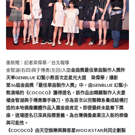
墨新聞
｜記者梁偉華／台北報導
金智湖(右四)與于傳勇(左回)入圍
金曲獎
最佳單曲製作人獎昨
天率GENBLUE 幻藍小熊首次走星光大道 梁偉華 / 攝影
第36屆金曲獎「最佳單曲製作人獎」中，由GENBLUE 幻藍小
熊演唱的《COCOCO》獲得提名，該作品由韓籍製作人夫妻
檔金智湖與于傳勇聯手操刀，亦為首次以完整韓系養成結構打
造的本地偶像團體作品入圍金曲肯定。即便最終未能奪下獎
座，這場提名已深具指標意義，為台灣偶像產業注入新的想像
與可能性。
《COCOCO》由天空娛樂與舞客星WOO.KSTAR共同企劃製