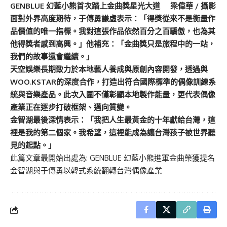
GENBLUE 幻藍小熊首次踏上金曲獎星光大道 梁偉華 / 攝影
面對外界高度期待，于傳勇謙虛表示：「得獎從來不是衡量作
品價值的唯一指標。我對這張作品依然百分之百驕傲，也為其
他得獎者感到高興。」他補充：「金曲獎只是旅程中的一站，
我們的故事還會繼續。」
天空娛樂長期致力於本地藝人養成與原創內容開發，透過與
WOO.KSTAR的深度合作，打造出符合國際標準的偶像訓練系
統與音樂產品。此次入圍不僅彰顯本地製作能量，更代表偶像
產業正在逐步打破框架、邁向質變。
金智湖最後深情表示：「我把人生最黃金的十年獻給台灣，這
裡是我的第二個家。我希望，這裡能成為讓台灣孩子被世界聽
見的起點。」
此篇文章最開始出處為:
GENBLUE 幻藍小熊進軍金曲榮獲提名
金智湖與于傳勇以韓式系統翻轉台灣偶像產業