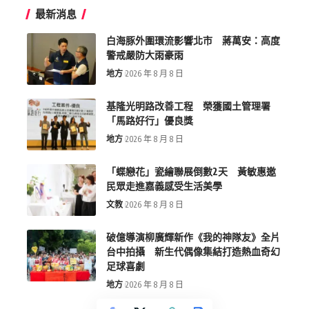
最新消息
白海豚外圍環流影響北市 蔣萬安：高度
警戒嚴防大雨豪雨
地方
2026 年 8 月 8 日
基隆光明路改善工程 榮獲國土管理署
「馬路好行」優良獎
地方
2026 年 8 月 8 日
「蝶戀花」瓷繪聯展倒數2天 黃敏惠邀
民眾走進嘉義感受生活美學
文教
2026 年 8 月 8 日
破億導演柳廣輝新作《我的神隊友》全片
台中拍攝 新生代偶像集結打造熱血奇幻
足球喜劇
地方
2026 年 8 月 8 日