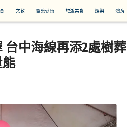
合
文教
醫藥健康
旅遊美食
娛樂
體育
 台中海線再添2處樹
量能