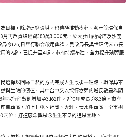
葬為目標，除增建納骨塔，也積極推動樹葬、海葬等環保自
月再斥資總經費383萬3,000元，於大肚山納骨塔及沙鹿
政局今(26)日舉行聯合啟用典禮，民政局長吳世瑋代表市長
用的2處，已提升至4處，市府持續布建，全力提升殯葬服
市民選擇以回歸自然的方式完成人生最後一哩路，環保葬不
自然與生態的價值。其中台中又以採行樹葬的增長數最為顯
13年採行件數則增加至3,162件，近10年成長逾8.3倍。市府
沙鹿樹葬區，加上北屯、神岡、大雅、清水樹葬區，全市樹
600穴位，打造感念與思念生生不息的追思園地。
位，並投入總經費14.4億元興建大型納骨塔，目前太平區