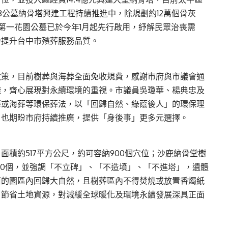
8公墓納骨塔興建工程持續推進中，除規劃約12萬個骨灰
區第一花園公墓已於今年1月起先行啟用，紓解民眾治喪需
力提升台中市殯葬服務品質。
政策，目前樹葬與海葬全面免收規費，感謝市府與市議會通
踐，齊心展現對永續環境的重視。市議員吳瓊華、楊典忠及
葬或海葬等環保葬法，以「回歸自然、綠蔭後人」的環保理
，也期盼市府持續推廣，提供「身後事」更多元選擇。
積約517平方公尺，約可容納900個穴位；沙鹿納骨堂樹
600個，並強調「不立碑」、「不造墳」、「不進塔」，遺體
茵的園區內回歸大自然，且樹葬區內不得焚燒或放置香燭紙
，節省土地資源，對減緩全球暖化及環境永續發展深具正面