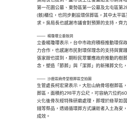
第一花園公墓、東勢區第一公墓及北屯區第2
(骸)櫃位，也同步劃設環保葬區，其中太平
求。吳局長也感謝市議會對預算的支持，齊
楊瓊瓔立委致詞
立委楊瓊瓔表示，台中市政府積極推動環保
力合作，也感謝市民對環保理念的支持與實
張家銨也提到，期盼民眾響應政府推動的樹
念，塑造「節葬」與「潔葬」的新殯葬文化
沙鹿區納骨堂樹葬區空拍圖
生管處長柯宏黛表示，大肚山納骨塔樹葬區，面
葬區，面積約298平方公尺，可容納穴位約
火化後骨灰經特殊研磨處理，葬埋於綠草如
錢等祭品，透過循環葬方式讓逝者入土為安
成效。