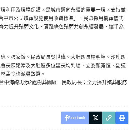
循環利用及環境保護，是城市邁向永續的重要一環，支持並
台中市公立殯葬設施使用收費標準」，民眾採用樹葬儀式
應，齊力提升殯葬文化，實踐綠色殯葬共創永續發展，攜手為
典忠、張家銨、民政局長吳世瑋、大肚區長楊明坤、沙鹿區
誼會長陳銘潭及大肚區多位里長均到場，立委顏寬恒、副議
、林孟令也派員致意。
 台中海線再添2處樹葬園區 民政局長：全力提升殯葬服務
Facebook