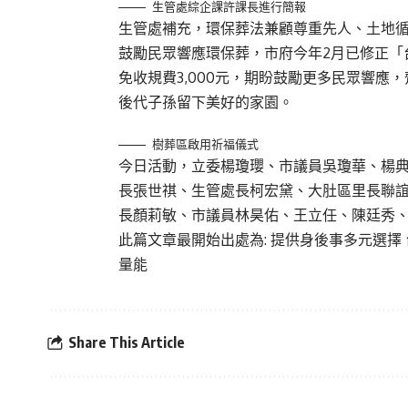
生管處綜企課許課長進行簡報
生管處補充，環保葬法兼顧尊重先人、土地
鼓勵民眾響應環保葬，市府今年2月已修正「
免收規費3,000元，期盼鼓勵更多民眾響
後代子孫留下美好的家園。
樹葬區啟用祈福儀式
今日活動，立委楊瓊瓔、市議員吳瓊華、楊
長張世祺、生管處長柯宏黛、大肚區里長聯
長顏莉敏、市議員林昊佑、王立任、陳廷秀
此篇文章最開始出處為:
提供身後事多元選擇
量能
Share This Article