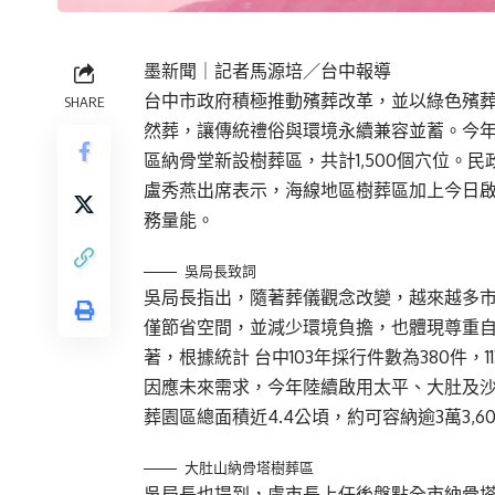
墨新聞
｜記者馬源培／台中報導
台中市政府積極推動殯葬改革，並以綠色殯
SHARE
然葬，讓傳統禮俗與環境永續兼容並蓄。今年3
區納骨堂新設樹葬區，共計1,500個穴位。民
盧秀燕出席表示，海線地區樹葬區加上今日啟
務量能。
吳局長致詞
吳局長指出，隨著葬儀觀念改變，越來越多
僅節省空間，並減少環境負擔，也體現尊重
著，根據統計 台中103年採行件數為380件，1
因應未來需求，今年陸續啟用太平、大肚及
葬園區總面積近4.4公頃，約可容納逾3萬3,
大肚山納骨塔樹葬區
吳局長也提到，盧市長上任後盤點全市納骨塔