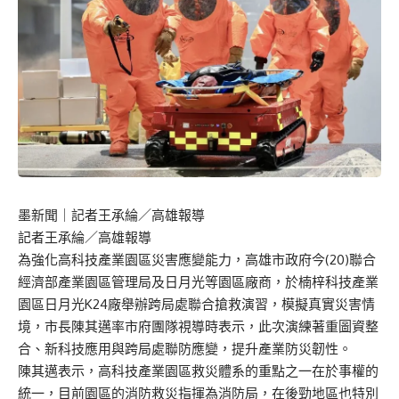
墨新聞
｜記者王承綸／高雄報導
記者王承綸／高雄報導
為強化高科技產業園區災害應變能力，高雄市政府今(20)聯合
經濟部產業園區管理局及日月光等園區廠商，於楠梓科技產業
園區日月光K24廠舉辦跨局處聯合搶救演習，模擬真實災害情
境，市長陳其邁率市府團隊視導時表示，此次演練著重圖資整
合、新科技應用與跨局處聯防應變，提升產業防災韌性。
陳其邁表示，高科技產業園區救災體系的重點之一在於事權的
統一，目前園區的消防救災指揮為消防局，在後勁地區也特別