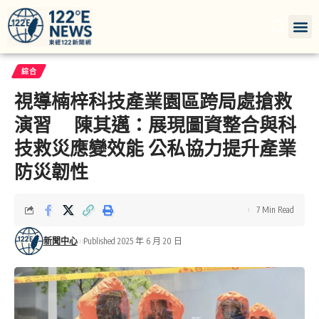
綜合
視導楠梓科技產業園區跨局處搶救
演習 陳其邁：展現圖資整合與科
技救災應變效能 公私協力提升產業
防災韌性
7 Min Read
新聞中心
Published 2025 年 6 月 20 日