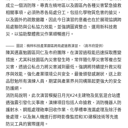
成立一個消防隊，專責左楠地區以及園區內各種災害緊急搶救
相關事項，必須熟悉各局處分工，包括化學物質危害的搶災，
以及園外的疏散撤離，因此今日演習的意義也在於展現協調跨
局處聯防與公私協力效能，並強調圖資整合、運用新科技救
災，以協助整體救災作業順暢進行。
圖説：楠梓科技產業園區跨局處搶救演習。（高市府提供）
陳其邁嘉勉園區同仁及市府團隊，在演習過程能迅速採取應變
措施，尤其科技園區內災害發生時，常伴隨化學災害等複合型
災害，透過公私合力將災害減到最低。強調將持續提升救災程
序與效能，強化產業環境公共安全，最後頒發感謝狀，送上飲
品慰勉所有演練人員，期望與產業界共同構築起更強大的安全
防護網。
消防局說明，此次演習模擬日月光K24主建物及氮氫混合站遭
遇強震引發化災事故，演練項目包括人命搶救、消防機器人防
護射水、鋼瓶處理砲車回收作業、化學槽車洩漏處理及除汙善
後處理，以及無人機進行即時影像監控和3D建模技術等先進
防災工具的實際運用。