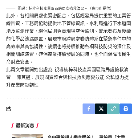
圖説：楠梓科技產業園區跨局處搶救演習。（高市府提供）
此外，各相關局處也緊密配合，包括經發局提供重要的工業管
線圖資、工務局協助提供地下管線資訊、水利局進行下水道圍
堵及監測作業，環保局則負責現場空污監測、警示發布及後續
的化學品洩漏處置，展現市府跨局處聯防體系在緊急事件中的
高效率與高協調性，後續也將持續推動各項科技防災的深化及
相關訓練演習，確保產業持續發展的同時，也全面保障市民生
命財產安全。
此篇文章最開始出處為:
視導楠梓科技產業園區跨局處搶救演
習 陳其邁：展現圖資整合與科技救災應變效能 公私協力提
升產業防災韌性
最新消息
台中建設超人變身暖爸！ 建設局「大手