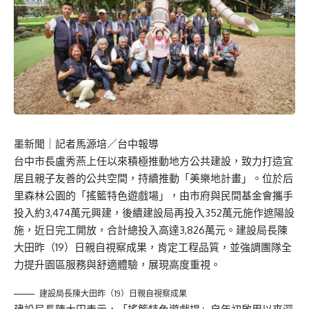
墨新聞
｜記者馬源培／台中報導
台中市長盧秀燕上任以來積極推動地方公共建設，致力打造宜
居且親子友善的公共空間，持續推動「美樂地計畫」。位於后
里森林公園的「搖籃特色遊戲場」，由市府與民間基金會攜手
投入約3,474萬元興建，後續建設局再投入352萬元施作遮陽設
施，近日完工開放，合計總投入高達3,826萬元。建設局長陳
大田昨（19）日親自視察成果，肯定工程品質，並強調團隊全
力提升園區服務與舒適體驗，展現高度重視。
建設局長陳大田昨（19）日親自視察成果