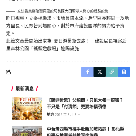
立法委員楊瓊瓔與建設局長陳大田帶眾人開心的體驗設施
昨日視察，立委楊瓊瓔、市議員陳本添、后里區長賴同一及地
方里長、民眾皆到場關心，對於市府建設團隊的努力給予肯
定。
此篇文章最開始出處為:
夏日避暑新去處！ 建設局長視察后
里森林公園「搖籃遊戲場」遮陽設施
最新消息
【薩迦哲思】父親節，只能大餐一頓嗎？
不只是「付清節」更要培福積德
地方
2026 年 8 月 8 日
中台灣四縣市攜手赴新加坡拓銷！ 彰化縣
府率在地業者共推深度旅遊