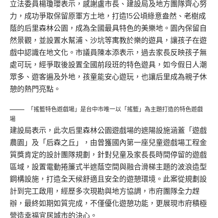
立法委員楊瓊瓔表示，感謝盧市長、建設局及地方團隊齊心努
力，成功爭取保留原軍方土地，打造15公頃綠意盎然、老樹成
蔭的后里森林公園，成為全國最具特色的美樂地。園內保留自
然景觀，並設置水幫浦、沙坑等寓教於樂的遊具，讓孩子在遊
戲中認識在地文化。市議員陳本添表示，過去家長反映孩子無
處可玩，經爭取後設置全國前段班的特色遊具，如今假日人潮
眾多、遊客遍及外地，孩童能安心遊玩，也讓后里成為親子休
憩的熱門亮點。
「搖籃特色遊戲場」是台中市唯一以「搖籃」為主題打造的特色遊戲
場
建設局表示，此次后里森林公園遊戲場的遮陽設施涵蓋「遊戲
農園」及「后森之丘」，由曾獲國內第一座兒童遊戲場工程金
質獎肯定的設計團隊規劃，針對兒童及家長長時間停留的遊戲
區域，設置電動捲簾式半遮蔭空間與融合滑梯主題的波浪造型
鋼構設施，打造全天候舒適且安全的遊憩環境。此案從規劃設
計到完工啟用，經歷多次現勘與地方協調，市府團隊全力趕
辦，最終如期如質完成，不僅優化遊憩功能，更展現市府積極
營造幸福宜居城市的決心。