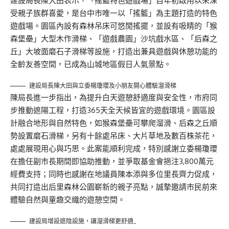
建設局長陳大田表示，「搖籃特色遊戲場」自年初啟用以來深
受親子族群喜愛，是台中市唯一以「搖籃」為主題打造的特色
遊戲場。園區內設有森林吊床可悠閒搖擺，並設有吸睛的「猴
森堡壘」大型木作滑梯、「遊戲農園」沙坑戲水區、「后森之
丘」大坡面磨石子滑梯等設施，打造出兼具遊戲與休憩功能的
全齡友善空間，已成為山城地區假日人氣景點。
建設局長陳大田與立委楊瓊瓔及小朋友開心體驗溜滑梯
陳局長進一步指出，為提升白天遊憩舒適度與安全性，市府同
步推動遮陽工程，打造365天全天候皆宜的遊戲環境。園區設
計融合地形與自然特色，如猴森堡壘可攀爬溜滑、后森之丘順
勢設置磨石滑梯，另有十餘處吊床、大片草地及數百株茶花，
處處展現用心與巧思。此案能順利完成，特別感謝立委楊瓊瓔
在擔任副市長期間即協助推動，並爭取基金會挹注3,800萬元
經費支持；同時也感謝在地議員陳本添與多位里長齊力促成，
共同打造出后里森林公園嶄新的親子亮點，誠摯邀請市民前來
體驗自然與童趣交織的遊憩空間。
建設局增設遮陰設施，讓溜滑梯更舒適_