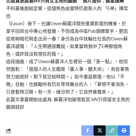
比寂寞更寂寞MV只有女主角的鏡頭 照片提供：綵星娛樂
不料最後劇組定案，這個角色由當時仍是新人的 「E神」陳奕
迅
（Eason）接下，也讓Owen蘇震洋錯失進軍影壇的機會，於
是乎回到台中專心地發展，不但成為中區Pub頭牌歌手，更因
從商柳暗花明走出另一春！身分為台中扶輪社社長的Owen蘇
震洋感慨：「人生際遇很難說，如果當時我中了E神那個角
色，或許就沒有現在的我。」
這段插曲，成了Owen蘇震洋人生裡另一個「差一點」，他坦
然面對：「我個人的人生觀是『盡人事，聽天命』，有些事情
努力過就好，剩下就交給時間。」如今重返歌壇，他以「不
晚」自勉，也鼓勵所有仍在等待舞台的人：「夢想不會消失，
只是暫時沉睡。有一天，緣分到了，它自然會醒來。」
此篇文章最開始出處為:
蘇震洋怕破壞氣氛 MV只保留女主角的
鏡頭就好