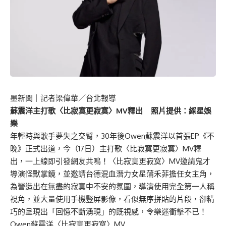
墨新聞
｜記者梁偉華／台北報導
蘇震洋主打歌〈比寂寞更寂寞〉MV釋出 照片提供：綵星娛
樂
年輕時與歌手夢失之交臂，30年後Owen蘇震洋以首張EP《不
晚》正式出道，今（17日）主打歌〈比寂寞更寂寞〉MV釋
出，一上線即引發網友共鳴！〈比寂寞更寂寞〉MV邀請鬼才
導演怪獸掌鏡，並邀請台德混血潛力女星蒲禾菲擔任女主角，
為營造出在無盡的寂寞中不安的氛圍，導演使用完全第一人稱
視角，並大量使用手機豎屏影像，看似無序拼貼的片段，卻精
巧的呈現出「回憶不斷湧現」的既視感，令樂迷衝擊不已！
Owen蘇震洋〈比寂寞更寂寞〉MV