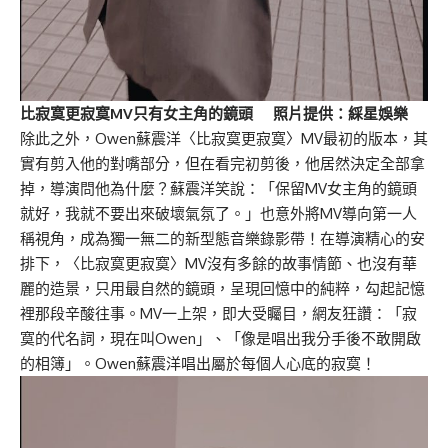
比寂寞更寂寞MV只有女主角的鏡頭 照片提供：綵星娛樂
除此之外，Owen蘇震洋〈比寂寞更寂寞〉MV最初的版本，其
實有剪入他的對嘴部分，但在看完初剪後，他居然決定全部拿
掉，導演問他為什麼？蘇震洋笑說：「保留MV女主角的鏡頭
就好，我就不要出來破壞氣氛了。」也意外將MV導向第一人
稱視角，成為獨一無二的新型態音樂錄影帶！在導演精心的安
排下，〈比寂寞更寂寞〉MV沒有多餘的故事情節、也沒有華
麗的造景，只用最自然的鏡頭，呈現回憶中的純粹，勾起記憶
裡那段辛酸往事。MV一上架，即大受矚目，網友狂讚：「寂
寞的代名詞，現在叫Owen」、「像是唱出我分手後不敢開啟
的相簿」。Owen蘇震洋唱出屬於每個人心底的寂寞！