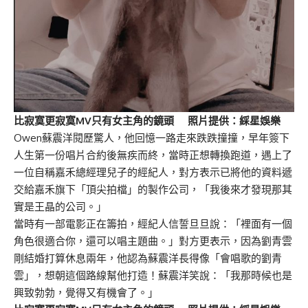
比寂寞更寂寞MV只有女主角的鏡頭 照片提供：綵星娛樂
Owen蘇震洋閱歷驚人，他回憶一路走來跌跌撞撞，早年簽下
人生第一份唱片合約後無疾而終，當時正想轉換跑道，遇上了
一位自稱嘉禾總經理兒子的經紀人，對方表示已將他的資料遞
交給嘉禾旗下「頂尖拍檔」的製作公司，「我後來才發現那其
實是王晶的公司。」
當時有一部電影正在籌拍，經紀人信誓旦旦說：「裡面有一個
角色很適合你，還可以唱主題曲。」對方更表示，因為劉青雲
剛結婚打算休息兩年，他認為蘇震洋長得像「會唱歌的劉青
雲」，想朝這個路線幫他打造！蘇震洋笑說：「我那時候也是
興致勃勃，覺得又有機會了。」