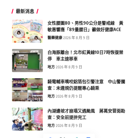
最新消息
女性腰圍80、男性90公分是警戒線 黃
敏惠響應「89量腰日」籲做好健康ACE
醫藥健康
2026 年 8 月 9 日
白海豚離台！北市紅黃線10日7時恢復禁
停 車主速移車
地方
2026 年 8 月 9 日
騎電輔車嘴咬鋁箔包引警注意 中山警攔
查：未違規仍提醒專心騎乘
地方
2026 年 8 月 9 日
內湖邊坡才崩塌又遇颱風 蔣萬安冒雨勘
查：安全前提拚完工
地方
2026 年 8 月 9 日