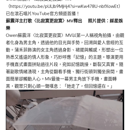
（
https://youtu.be/pULJb9MjHj4?si=wKw478U-nbfXowEt
）
已在滾石唱片YouTube官方頻道首播！
蘇震洋主打歌〈比寂寞更寂寞〉MV釋出 照片提供：綵星娛
樂
Owen蘇震洋〈比寂寞更寂寞〉MV以第一人稱視角拍攝，由觀
者化身為男主角，透過他的目光與手勢，回溯與愛人曾經的互
動。蒲禾菲飾演的女主角透過身影、裙擺與觸感，形塑出一位
熟悉又遙遠的情人形象，巧妙呼應「記憶」的主題。導演更用
手機直式畫面拼貼過往片段，宛如記憶跳接，斷裂又真實。隨
著副歌情緒湧現，主角從翻看手機、獨行街頭到獨坐房間，畫
面簡單卻觸動人心。MV最後一幕男主角放下手機，畫面轉
黑，觀眾只剩心頭一聲嘆息：「她走了，但回憶還在。」