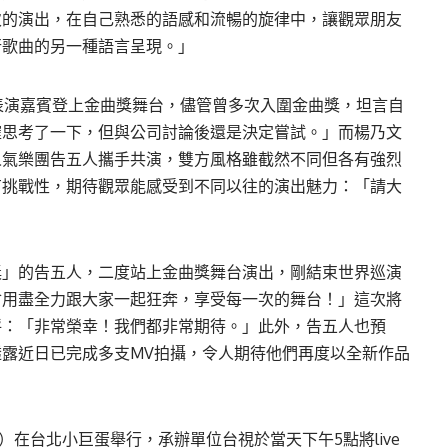
次的演出，在自己熟悉的語感和流暢的旋律中，讓觀眾朋友
行歌曲的另一種語言呈現。」
表演嘉賓登上金曲獎舞台，儘管曾多次入圍金曲獎，坦言自
確思考了一下，但與公司討論後還是決定嘗試。」而楊乃文
人氣樂團告五人攜手共演，雙方風格雖截然不同但各有強烈
有挑戰性，期待觀眾能感受到不同以往的演出魅力：「請大
獎」的告五人，二度站上金曲獎舞台演出，剛結束世界巡演
會用盡全力跟大家一起狂奔，享受每一次的舞台！」這次將
呼：「非常榮幸！我們都非常期待。」此外，告五人也預
露近日已完成多支MV拍攝，令人期待他們再度以全新作品
）在台北小巨蛋舉行，承辦單位台視於當天下午5點將live