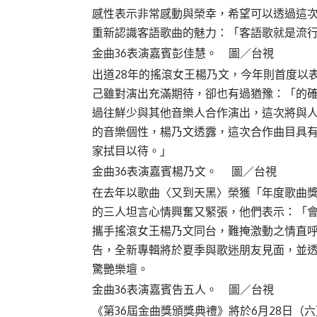
感性表示非常感動與榮幸，希望可以透過這
重新認識客語歌曲的魅力：「客語歌就是流
金曲36表演嘉賓彭佳慧。 圖／台視
出道28年的搖滾女王楊乃文，今年則首度以
己雖對演出充滿期待，卻也有過猶豫：「的
過往鮮少與其他音樂人合作演出，這次將與
的音樂個性，楊乃文透露，這次合作曲目具
家拭目以待。」
金曲36表演嘉賓楊乃文。 圖／台視
在去年以歌曲〈又到天黑〉榮獲「年度歌曲
的三人坦言心情興奮又緊張，他們表示：「
攜手搖滾女王楊乃文同台，難掩激動之情直
告，全新專輯將於夏季與歌迷朋友見面，並透
驚艷樂壇。
金曲36表演嘉賓告五人。 圖／台視
《第36屆金曲獎頒獎典禮》將於6月28日（六