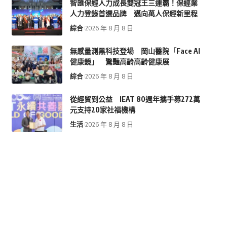
智匯保經人力成長雙冠王三連霸！保經業
人力登錄首選品牌 邁向萬人保經新里程
綜合
2026 年 8 月 8 日
無感量測黑科技登場 岡山醫院「Face AI
健康鏡」 驚豔高齡高齡健康展
綜合
2026 年 8 月 8 日
從經貿到公益 IEAT 80週年攜手募272萬
元支持20家社福機構
生活
2026 年 8 月 8 日