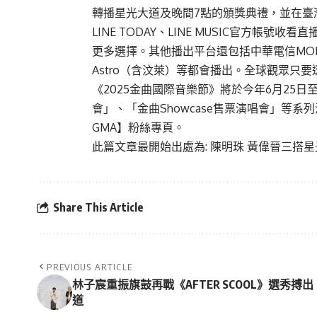
轉播星光大道及晚間7點的頒獎典禮，並在臺灣
LINE TODAY、LINE MUSIC官方帳號
更多選擇。其他播出平台還包括中華電信MOD、新
Astro（含汶萊）等都會播出。全球觀眾只
《2025金曲國際音樂節》將於今年6月25
會」、「金曲Showcase售票演唱會」等
GMA】粉絲專頁。
此篇文章最開始出處為:
陳明珠 黃偉晉三搭星
Share This Article
PREVIOUS ARTICLE
林子宸重振旗鼓再戰《AFTER SCOOL》選秀搏出
道