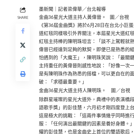
墨新聞
｜記者梁偉華／台北報導
金曲36星光大道主持人黃偉晉。 圖／台視
SHARE
《第36屆金曲獎》將於6月28日在台北小
道紅毯同樣吸引外界關注，本屆星光大道紅
紅毯主持棒的陳明珠坦言：「談不上駕輕就
偉晉已經達到足夠的默契，即便已是熟悉的
怕遇到的「大魔王」，陳明珠笑說：「最關
主持重任的黃偉晉則感性地說：「好像一次
是有陳明珠作為熟悉的搭檔，可以更自在的
破：「求穩最重要。」
金曲36星光大道主持人陳明珠。 圖／台視
除群星璀璨的星光大道外，典禮中的表演橋段
語歌手獎」的彭佳慧，六月初才剛四度登上
這是極大的挑戰：「這兩件事情幾乎同時進
服：「任何演出最關鍵的因素是養好身體。
耀的彭佳慧，也是金曲史上首位的雙語歌后