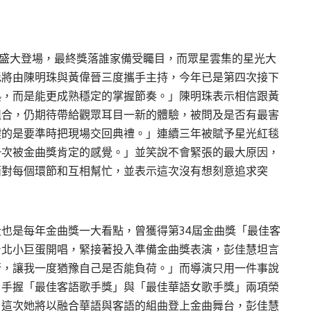
巨蛋盛大登場，最終獎落誰家備受矚目，而眾星雲集的星光大
毯將由陳明珠與黃偉晉三度攜手主持，今年已是第四次接下
熟，而是能更成熟穩定的掌握節奏。」陳明珠表示相信跟黃
組合，仍期待帶給觀眾耳目一新的體驗，被問及是否有最害
鍵的是要準時把現場交回典禮。」連續三年被賦予星光紅毯
一次被金曲獎肯定的感覺。」並笑說不會緊張的最大原因，
面對每個環節和互相幫忙，並表示這次沒有想刻意追求突
也是每年金曲獎一大看點，曾獲得第34屆金曲獎「最佳客
台北小巨蛋開唱，緊接著投入準備金曲獎表演，彭佳慧坦言
行，讓我一度猶豫自己是否能負荷。」而導演只用一件事說
」手握「最佳客語歌手獎」與「最佳華語女歌手獎」兩項榮
，這次她將以融合華語與客語的組曲登上金曲舞台，彭佳慧